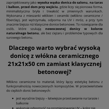
zaprojektowany jako
wysoka wąska donica do salonu, na taras
i balkon, przed dom przy wejściu
, gdzie liczy się pionowa forma,
minimalistyczna bryła i trwałość w zmiennych warunkach.
Wykonana z mieszanki włókien i ceramiki (włókno ceramiczne /
fiberclay), jest wytrzymała, odporna na UV i mróz, a przy tym
znacznie lżejsza niż klasyczne donice betonowe. To rozwiązanie dla
osób, które szukają
nowoczesnej donicy w kolorze
naturalnego betonu
, ale bez ciężaru i problemów typowych dla
surowego betonu.
Dlaczego warto wybrać wysoką
donicę z włókna ceramicznego
21x21x50 cm zamiast klasycznej
betonowej?
Włókno ceramiczne to materiał, który łączy estetykę betonu z
funkcjonalnością nowoczesnych kompozytów. W przeciwieństwie
do ciężkich donic betonowych:
jest wyraźnie lżejszy – łatwiejsze przestawianie na tarasie i
balkonie
wykazuje odporność na promieniowanie UV – kolor nie