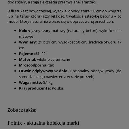
dodatkiem, a stają się częścią przemyślanej aranżacji.
Jeśli szukasz nowoczesnej, wysokiej donicy szarej 50 cm do wnętrza
lub na taras, która łączy lekkość, trwałość i estetykę betonu – to
model, który naturalnie wpisze się w dopracowaną przestrzeń.
Kolor:
jasny szary matowy (naturalny beton), wykończenie
matowe
Wymiary:
21 x 21 cm, wysokość 50 cm, średnica otworu 17
cm
Pojemność:
22 L
Materiał:
włókno ceramiczne
Mrozoodporna:
tak
Otwór odpływowy w dnie:
Opcjonalny odpływ wody (do
samodzielnego nawiercenia w razie potrzeb)
Waga netto:
5,1 kg
Kraj producenta:
Polska
Zobacz także:
Polnix - aktualna kolekcja marki