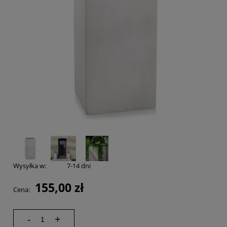
Wysyłka w:
7-14 dni
155,00 zł
Cena:
-
+