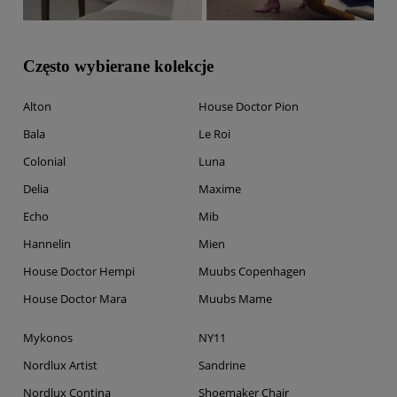
Często wybierane kolekcje
Alton
House Doctor Pion
Bala
Le Roi
Colonial
Luna
Delia
Maxime
Echo
Mib
Hannelin
Mien
House Doctor Hempi
Muubs Copenhagen
House Doctor Mara
Muubs Mame
Mykonos
NY11
Nordlux Artist
Sandrine
Nordlux Contina
Shoemaker Chair