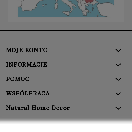
MOJE KONTO
INFORMACJE
POMOC
WSPÓŁPRACA
Natural Home Decor