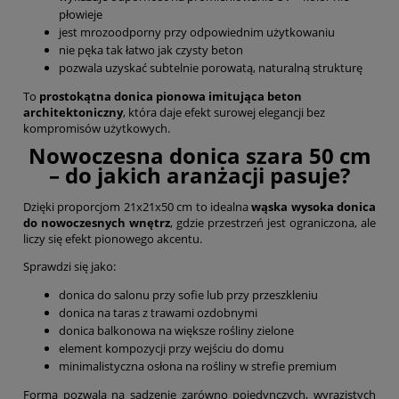
płowieje
jest mrozoodporny przy odpowiednim użytkowaniu
nie pęka tak łatwo jak czysty beton
pozwala uzyskać subtelnie porowatą, naturalną strukturę
To
prostokątna donica pionowa imitująca beton
architektoniczny
, która daje efekt surowej elegancji bez
kompromisów użytkowych.
Nowoczesna donica szara 50 cm
– do jakich aranżacji pasuje?
Dzięki proporcjom 21x21x50 cm to idealna
wąska wysoka donica
do nowoczesnych wnętrz
, gdzie przestrzeń jest ograniczona, ale
liczy się efekt pionowego akcentu.
Sprawdzi się jako:
donica do salonu przy sofie lub przy przeszkleniu
donica na taras z trawami ozdobnymi
donica balkonowa na większe rośliny zielone
element kompozycji przy wejściu do domu
minimalistyczna osłona na rośliny w strefie premium
Forma pozwala na sadzenie zarówno pojedynczych, wyrazistych