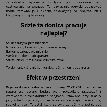
samodzielne wykonanie odpływu, jeśli planowane jest
użytkowanie na zewnątrz. To rozwiązanie pozwala dopasować
model zarówno jako osłonkę dekoracyjną do wnętrza, jak i
klasyczną donicę tarasową.
Gdzie ta donica pracuje
najlepiej?
Salon z dużymi przeszkleniami
Nowoczesny taras w stylu minimalistycznym
Balkon w zabudowie miejskiej
Wejście do domu lub apartamentu
Strefa relaksu z roślinami strukturalnymi
To element, który nie konkuruje z rośliną – on ją podkreśla.
Efekt w przestrzeni
Wysoka donica z włókna ceramicznego 21x21x50 cm
w kolorze
naturalnego betonu buduje pion, porządkuje przestrzeń i
wprowadza architektoniczną spójność. Ustawiona przy ścianie,
przy sofie lub przy wyjściu na taras, nadaje wnętrzu wyważony,
spokojny rytm. To detal, który sprawia, że rośliny przestają być