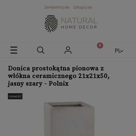
Zarejestruj się
Zaloguj się
PL
EN
Donica prostokątna pionowa z
włókna ceramicznego 21x21x50,
jasny szary - Polnix
nowość