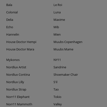
Bala
Le Roi
Colonial
Luna
Delia
Maxime
Echo
Mib
Hannelin
Mien
House Doctor Hempi
Muubs Copenhagen
House Doctor Mara
Muubs Mame
Mykonos
NY11
Nordlux Artist
Sandrine
Nordlux Contina
Shoemaker Chair
Nordlux Lilly
S'il
Nordlux Strap
Tao
Norr11 Elephant
Tokio
Norr11 Mammoth
Valley