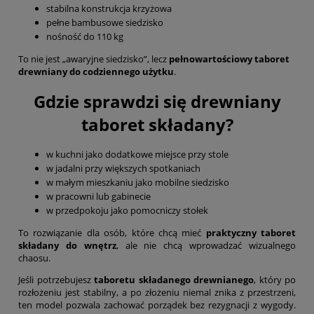
stabilna konstrukcja krzyżowa
pełne bambusowe siedzisko
nośność do 110 kg
To nie jest „awaryjne siedzisko”, lecz
pełnowartościowy taboret
drewniany do codziennego użytku
.
Gdzie sprawdzi się drewniany
taboret składany?
w kuchni jako dodatkowe miejsce przy stole
w jadalni przy większych spotkaniach
w małym mieszkaniu jako mobilne siedzisko
w pracowni lub gabinecie
w przedpokoju jako pomocniczy stołek
To rozwiązanie dla osób, które chcą mieć
praktyczny taboret
składany do wnętrz
, ale nie chcą wprowadzać wizualnego
chaosu.
Jeśli potrzebujesz
taboretu składanego drewnianego
, który po
rozłożeniu jest stabilny, a po złożeniu niemal znika z przestrzeni,
ten model pozwala zachować porządek bez rezygnacji z wygody.