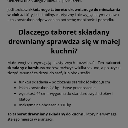
siedzenia bez stałego zabierania przestrzeni.
Jeśli szukasz
składanego taboretu drewnianego do mieszkania
w bloku
, który jest stabilny, estetyczny i nie wygląda tymczasowo
– ta konstrukcja odpowiada na potrzebę mobilności i porządku.
Dlaczego taboret składany
drewniany sprawdza się w małej
kuchni?
Małe wnętrza wymagają elastycznych rozwiązań. Ten
taboret
składany z bambusa
możesz rozłożyć w kilka sekund, a po użyciu
złożyć i wsunąć za drzwi, do szafy lub obok szafki.
funkcja składania – po złożeniu szerokość tylko 5,8 cm
lekka konstrukcja 2,8 kg – łatwe przenoszenie
wysokość 44 cm – wygodna do standardowych stołów i
blatów
maksymalne obciążenie 110 kg
To
taboret drewniany składany do kuchni
, który nie wymaga
stałego miejsca w aranżacji.