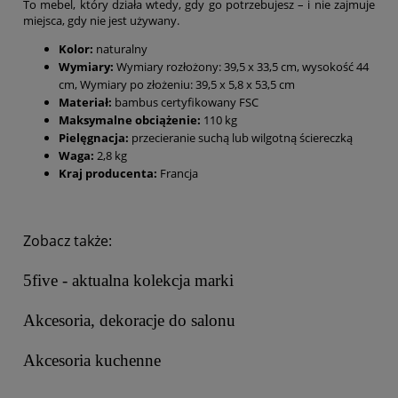
To mebel, który działa wtedy, gdy go potrzebujesz – i nie zajmuje
miejsca, gdy nie jest używany.
Kolor:
naturalny
Wymiary:
Wymiary rozłożony: 39,5 x 33,5 cm, wysokość 44
cm, Wymiary po złożeniu: 39,5 x 5,8 x 53,5 cm
Materiał:
bambus certyfikowany FSC
Maksymalne obciążenie:
110 kg
Pielęgnacja:
przecieranie suchą lub wilgotną ściereczką
Waga:
2,8 kg
Kraj producenta:
Francja
Zobacz także:
5five - aktualna kolekcja marki
Akcesoria, dekoracje do salonu
Akcesoria kuchenne