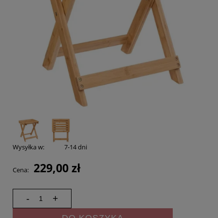
Wysyłka w:
7-14 dni
229,00 zł
Cena:
-
+
DO KOSZYKA