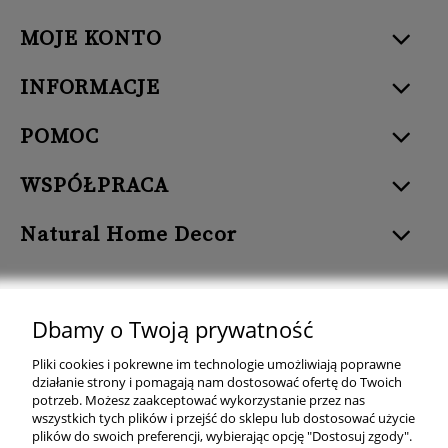
MOJE KONTO
INFORMACJE
POMOC
WSPÓŁPRACA
Natural Home Decor
Dbamy o Twoją prywatność
Natural Home Decor | E-mail: sklep at naturalhomedecor.pl | Tel.:
Pliki cookies i pokrewne im technologie umożliwiają poprawne
507 707 299
| NIP: 7971800592 | REGON: 381429127
działanie strony i pomagają nam dostosować ofertę do Twoich
potrzeb. Możesz zaakceptować wykorzystanie przez nas
Copyright © 2026 - Naturalhomedecor.pl
wszystkich tych plików i przejść do sklepu lub dostosować użycie
plików do swoich preferencji, wybierając opcję "Dostosuj zgody".