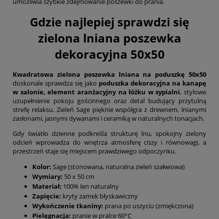
umożliwia szybkie zdejmowanie poszewki do prania.
Gdzie najlepiej sprawdzi się
zielona lniana poszewka
dekoracyjna 50x50
Kwadratowa zielona poszewka lniana na poduszkę 50x50
doskonale sprawdza się jako
poduszka dekoracyjna na kanapę
w salonie, element aranżacyjny na łóżku w sypialni
, stylowe
uzupełnienie pokoju gościnnego oraz detal budujący przytulną
strefę relaksu. Zieleń Sage pięknie współgra z drewnem, lnianymi
zasłonami, jasnymi dywanami i ceramiką w naturalnych tonacjach.
Gdy światło dzienne podkreśla strukturę lnu, spokojny zielony
odcień wprowadza do wnętrza atmosferę ciszy i równowagi, a
przestrzeń staje się miejscem prawdziwego odpoczynku.
Kolor:
Sage (stonowana, naturalna zieleń szałwiowa)
Wymiary:
50 x 50 cm
Materiał:
100% len naturalny
Zapięcie:
kryty zamek błyskawiczny
Wykończenie tkaniny:
prana po uszyciu (zmiękczona)
Pielęgnacja:
pranie w pralce 60°C