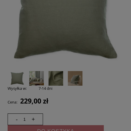
Wysyłka w:
7-14 dni
229,00 zł
Cena:
-
+