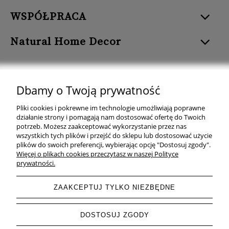
WSPÓŁPRACA
Natural Home Decor
Dbamy o Twoją prywatność
Natural Home Decor | E-mail: sklep at naturalhomedecor.pl | Tel.:
Pliki cookies i pokrewne im technologie umożliwiają poprawne
507 707 299
| NIP: 7971800592 | REGON: 381429127
działanie strony i pomagają nam dostosować ofertę do Twoich
potrzeb. Możesz zaakceptować wykorzystanie przez nas
Copyright © 2026 - Naturalhomedecor.pl
wszystkich tych plików i przejść do sklepu lub dostosować użycie
plików do swoich preferencji, wybierając opcję "Dostosuj zgody".
Więcej o plikach cookies przeczytasz w naszej Polityce
prywatności.
pokaż pełną wersję strony
ZAAKCEPTUJ TYLKO NIEZBĘDNE
Sklep internetowy Shoper.pl
DOSTOSUJ ZGODY