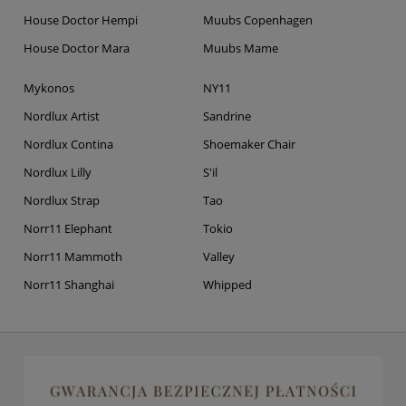
House Doctor Hempi
Muubs Copenhagen
House Doctor Mara
Muubs Mame
Mykonos
NY11
Nordlux Artist
Sandrine
Nordlux Contina
Shoemaker Chair
Nordlux Lilly
S'il
Nordlux Strap
Tao
Norr11 Elephant
Tokio
Norr11 Mammoth
Valley
Norr11 Shanghai
Whipped