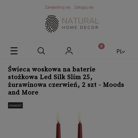
Zarejestruj się
Zaloguj się
PL
EN
Świeca woskowa na baterie
stożkowa Led Silk Slim 25,
żurawinowa czerwień, 2 szt - Moods
and More
nowość