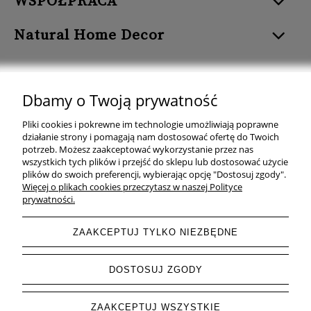
WSPÓŁPRACA
Natural Home Decor
Dbamy o Twoją prywatność
Natural Home Decor | E-mail: sklep at naturalhomedecor.pl | Tel.:
Pliki cookies i pokrewne im technologie umożliwiają poprawne
507 707 299
| NIP: 7971800592 | REGON: 381429127
działanie strony i pomagają nam dostosować ofertę do Twoich
potrzeb. Możesz zaakceptować wykorzystanie przez nas
Copyright © 2026 - Naturalhomedecor.pl
wszystkich tych plików i przejść do sklepu lub dostosować użycie
plików do swoich preferencji, wybierając opcję "Dostosuj zgody".
Więcej o plikach cookies przeczytasz w naszej Polityce
prywatności.
pokaż pełną wersję strony
ZAAKCEPTUJ TYLKO NIEZBĘDNE
Sklep internetowy Shoper.pl
DOSTOSUJ ZGODY
ZAAKCEPTUJ WSZYSTKIE