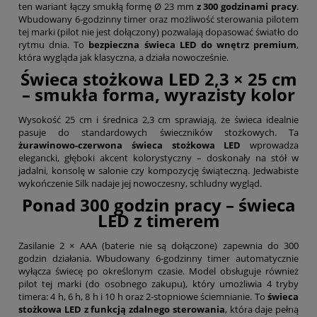
ten wariant łączy smukłą formę Ø 23 mm
z 300 godzinami pracy
.
Wbudowany 6-godzinny timer oraz możliwość sterowania pilotem
tej marki (pilot nie jest dołączony) pozwalają dopasować światło do
rytmu dnia. To
bezpieczna świeca LED do wnętrz premium
,
która wygląda jak klasyczna, a działa nowocześnie.
Świeca stożkowa LED 2,3 × 25 cm
– smukła forma, wyrazisty kolor
Wysokość 25 cm i średnica 2,3 cm sprawiają, że świeca idealnie
pasuje do standardowych świeczników stożkowych. Ta
żurawinowo-czerwona świeca stożkowa LED
wprowadza
elegancki, głęboki akcent kolorystyczny – doskonały na stół w
jadalni, konsolę w salonie czy kompozycję świąteczną. Jedwabiste
wykończenie Silk nadaje jej nowoczesny, schludny wygląd.
Ponad 300 godzin pracy – świeca
LED z timerem
Zasilanie 2 × AAA (baterie nie są dołączone) zapewnia do 300
godzin działania. Wbudowany 6-godzinny timer automatycznie
wyłącza świecę po określonym czasie. Model obsługuje również
pilot tej marki (do osobnego zakupu), który umożliwia 4 tryby
timera: 4 h, 6 h, 8 h i 10 h oraz 2-stopniowe ściemnianie. To
świeca
stożkowa LED z funkcją zdalnego sterowania
, która daje pełną