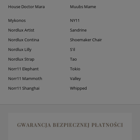
House Doctor Mara
Muubs Mame
Mykonos
NY11
Nordlux Artist
Sandrine
Nordlux Contina
Shoemaker Chair
Nordlux Lilly
S'il
Nordlux Strap
Tao
Norr11 Elephant
Tokio
Norr11 Mammoth
Valley
Norr11 Shanghai
Whipped