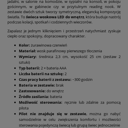
jadalni, w salonie na komodzie, w sypialni na konsoli, w pokoju
gościnnym, w gabinecie czy w przytulnym reading nook. W
zestawie dwóch sztuk tworzy symetryczną, elegancką kompozycję
światła. To
świeca woskowa LED do wnętrz
, która buduje nastrój
podczas kolacji, spotkań i codziennych wieczorów.
Zapalasz je jednym kliknięciem i przestrzeń natychmiast zyskuje
ciepło oraz spokojny, dopracowany charakter.
Kolor:
żurawinowa czerwień
Materiał:
wosk parafinowy pierwszego tłoczenia
Wymiary:
średnica
2,3 cm, wysokość 25 cm (zestaw 2
sztuki)
Typ baterii:
2 × bateria AAA
Liczba baterii na sztukę:
2
Czas pracy baterii z zestawu:
~300 godzin
Bateria w zestawie:
brak
Zastosowanie:
do wnętrz
Źródło zasilania:
bateria
Możliwość sterowania:
ręcznie lub zdalnie za pomocą
pilota
Pilot nie znajduje się w zestawie
, można go nabyć
samodzielnie w celu zwiększenia komfortu i możliwości
sterowania pojedynczą świecą lub grupą świec jednocześnie