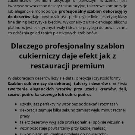
cukiernictwie premium decyduje o pierwszym wrażeniu. Jeśli
tworzysz nowoczesne desery restauracyjne, talerzowe kompozycje
lub eleganckie monoporcje,
profesjonalny szablon dekoracyjny
do deserów
daje powtarzalność, perfekcyjne linie i estetykę klasy
fine dining bez ryzyka błędów. Wykonany z ultra-cienkiego silikonu
platinum, jest elastyczny, trwały i idealnie przylega do powierzchni,
co odróżnia go od tanich plastikowych szablonów.
Dlaczego profesjonalny szablon
cukierniczy daje efekt jak z
restauracji premium
W dekoracjach deserów liczy się detal, precyzja i czystość formy.
Szablon cukierniczy do dekoracji talerzy i deserów
umożliwia
tworzenie eleganckich wzorów przy użyciu kremów, żeli,
sosów, pudru kakaowego lub cukru pudru.
uzyskujesz perfekcyjny wzór bez podciekań i rozmazań
dekoracja zajmuje kilka sekund zamiast wielu minut ręcznej
pracy
talerz deserowy wygląda profesjonalnie i spójnie wizualnie
wzór pozostaje powtarzalny przy każdej realizacji
silikon platinum idealnie przylega do powierzchni