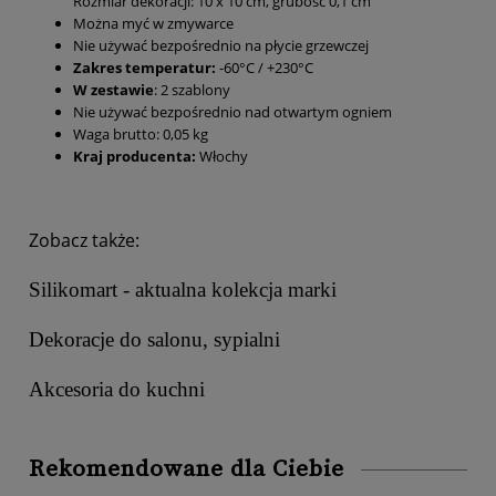
Rozmiar dekoracji: 10 x 10 cm, grubość 0,1 cm
Można myć w zmywarce
Nie używać bezpośrednio na płycie grzewczej
Zakres temperatur:
-60°C / +230°C
W zestawie
: 2 szablony
Nie używać bezpośrednio nad otwartym ogniem
Waga brutto: 0,05 kg
Kraj producenta:
Włochy
Zobacz także:
Silikomart - aktualna kolekcja marki
Dekoracje do salonu, sypialni
Akcesoria do kuchni
Rekomendowane dla Ciebie