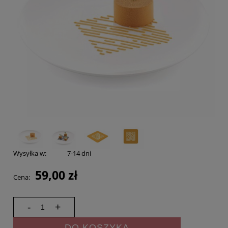
Wysyłka w:
7-14 dni
59,00 zł
Cena:
-
+
DO KOSZYKA