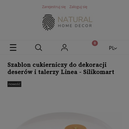
Zarejestruj się
Zaloguj się
PL
EN
Szablon cukierniczy do dekoracji
deserów i talerzy Linea - Silikomart
nowość