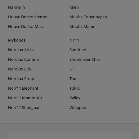
Hannelin
Mien
House Doctor Hempi
Muubs Copenhagen
House Doctor Mara
Muubs Mame
Mykonos
NY11
Nordlux Artist
Sandrine
Nordlux Contina
Shoemaker Chair
Nordlux Lilly
S'il
Nordlux Strap
Tao
Norr11 Elephant
Tokio
Norr11 Mammoth
Valley
Norr11 Shanghai
Whipped