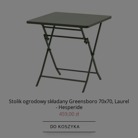
 -
Stolik ogrodowy składany Greensboro 70x70, Laurel
St
- Hesperide
459,00 zł
DO KOSZYKA