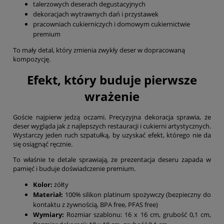
talerzowych deserach degustacyjnych
dekoracjach wytrawnych dań i przystawek
pracowniach cukierniczych i domowym cukiernictwie
premium
To mały detal, który zmienia zwykły deser w dopracowaną
kompozycję.
Efekt, który buduje pierwsze
wrażenie
Goście najpierw jedzą oczami. Precyzyjna dekoracja sprawia, że
deser wygląda jak z najlepszych restauracji i cukierni artystycznych.
Wystarczy jeden ruch szpatułką, by uzyskać efekt, którego nie da
się osiągnąć ręcznie.
To właśnie te detale sprawiają, że prezentacja deseru zapada w
pamięć i buduje doświadczenie premium.
Kolor:
żółty
Materiał:
100% silikon platinum spożywczy (bezpieczny do
kontaktu z żywnością, BPA free, PFAS free)
Wymiary:
Rozmiar szablonu: 16 x 16 cm, grubość 0,1 cm,