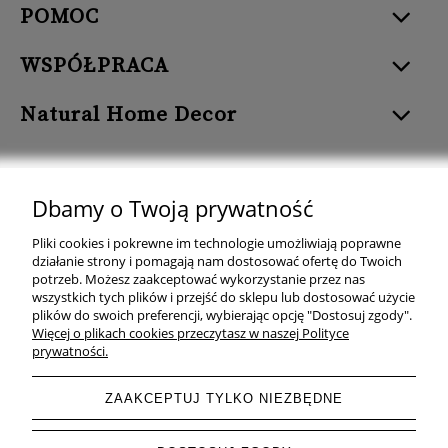
POMOC
WSPÓŁPRACA
Natural Home Decor
Dbamy o Twoją prywatność
Natural Home Decor | E-mail: sklep at naturalhomedecor.pl | Tel.:
Pliki cookies i pokrewne im technologie umożliwiają poprawne
507 707 299
| NIP: 7971800592 | REGON: 381429127
działanie strony i pomagają nam dostosować ofertę do Twoich
potrzeb. Możesz zaakceptować wykorzystanie przez nas
Copyright © 2026 - Naturalhomedecor.pl
wszystkich tych plików i przejść do sklepu lub dostosować użycie
plików do swoich preferencji, wybierając opcję "Dostosuj zgody".
Więcej o plikach cookies przeczytasz w naszej Polityce
prywatności.
pokaż pełną wersję strony
ZAAKCEPTUJ TYLKO NIEZBĘDNE
Sklep internetowy Shoper.pl