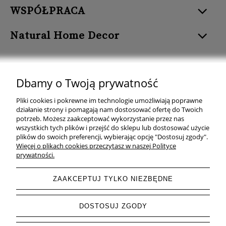
WSPÓŁPRACA
Natural Home Decor
Dbamy o Twoją prywatność
Natural Home Decor | E-mail: sklep at naturalhomedecor.pl | Tel.:
Pliki cookies i pokrewne im technologie umożliwiają poprawne
507 707 299
| NIP: 7971800592 | REGON: 381429127
działanie strony i pomagają nam dostosować ofertę do Twoich
potrzeb. Możesz zaakceptować wykorzystanie przez nas
Copyright © 2026 - Naturalhomedecor.pl
wszystkich tych plików i przejść do sklepu lub dostosować użycie
plików do swoich preferencji, wybierając opcję "Dostosuj zgody".
Więcej o plikach cookies przeczytasz w naszej Polityce
prywatności.
pokaż pełną wersję strony
ZAAKCEPTUJ TYLKO NIEZBĘDNE
Sklep internetowy Shoper.pl
DOSTOSUJ ZGODY