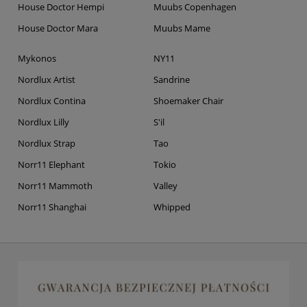
House Doctor Hempi
Muubs Copenhagen
House Doctor Mara
Muubs Mame
Mykonos
NY11
Nordlux Artist
Sandrine
Nordlux Contina
Shoemaker Chair
Nordlux Lilly
S'il
Nordlux Strap
Tao
Norr11 Elephant
Tokio
Norr11 Mammoth
Valley
Norr11 Shanghai
Whipped