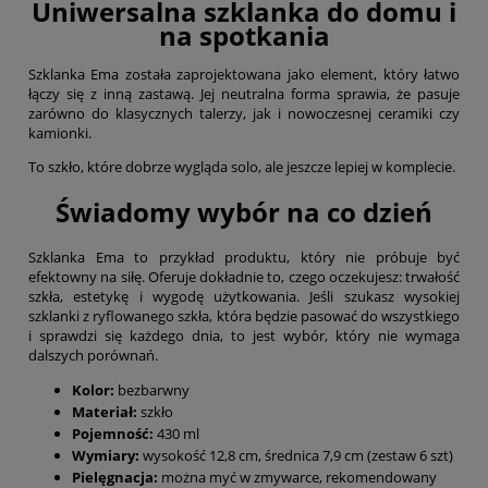
Uniwersalna szklanka do domu i
na spotkania
Szklanka Ema została zaprojektowana jako element, który łatwo
łączy się z inną zastawą. Jej neutralna forma sprawia, że pasuje
zarówno do klasycznych talerzy, jak i nowoczesnej ceramiki czy
kamionki.
To szkło, które dobrze wygląda solo, ale jeszcze lepiej w komplecie.
Świadomy wybór na co dzień
Szklanka Ema to przykład produktu, który nie próbuje być
efektowny na siłę. Oferuje dokładnie to, czego oczekujesz: trwałość
szkła, estetykę i wygodę użytkowania. Jeśli szukasz wysokiej
szklanki z ryflowanego szkła, która będzie pasować do wszystkiego
i sprawdzi się każdego dnia, to jest wybór, który nie wymaga
dalszych porównań.
Kolor:
bezbarwny
Materiał:
szkło
Pojemność:
430 ml
Wymiary:
wysokość 12,8 cm, średnica 7,9 cm (zestaw 6 szt)
Pielęgnacja:
można myć w zmywarce, rekomendowany