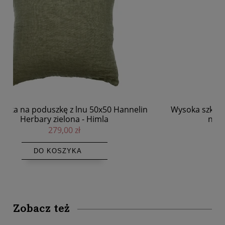
Wysoka szklanka z ryflowanego szkła Ema 430 ml,
W
niebieska, 6 szt - Atmosphera
95,00 zł
DO KOSZYKA
Zobacz też