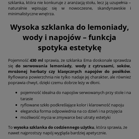
szklanka, która nie konkuruje z aranżacją stołu, lecz ją uzupełnia –
naturalnie wpisując się w nowoczesne, skandynawskie i
minimalistyczne wnętrza.
Wysoka szklanka do lemoniady,
wody i napojów – funkcja
spotyka estetykę
Pojemność
430 ml
sprawia, że szklanka Ema doskonale sprawdza
się
do serwowania lemoniady, wody z cytrusami, soków,
mrożonej herbaty czy klasycznych napojów do posiłków
.
Ryflowana powierzchnia nie tylko nadaje jej charakter, ale również
poprawia chwyt, dzięki czemu dobrze leży w dłoni.
pojemność idealna do napojów serwowanych przy stole i na
tarasie
ryflowane szkło podkreślające kolor i klarowność napoju
elegancka forma odpowiednia na co dzień i na przyjęcia
możliwość mycia w zmywarce bez utraty estetyki
To
wysoka szklanka do codziennego użytku
, która sprawia, że
nawet najprostszy napój wygląda bardziej apetycznie.