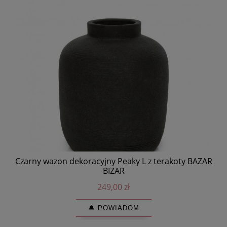
Czarny wazon dekoracyjny Peaky L z terakoty BAZAR
C
BIZAR
249,00 zł
🔔 POWIADOM