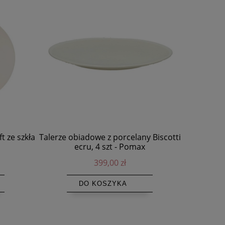
t ze szkła
Talerze obiadowe z porcelany Biscotti
Drewniane 
ecru, 4 szt - Pomax
44
399,00 zł
DO KOSZYKA