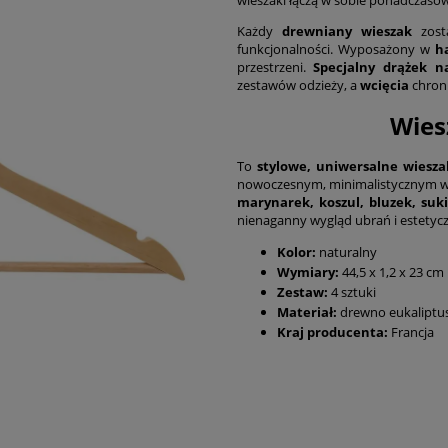
Każdy
drewniany wieszak
zosta
funkcjonalności. Wyposażony w
h
przestrzeni.
Specjalny drążek n
zestawów odzieży, a
wcięcia
chroni
Wies
To
stylowe, uniwersalne wiesza
nowoczesnym, minimalistycznym wnęt
marynarek, koszul, bluzek, suki
nienaganny wygląd ubrań i estetyc
Kolor:
naturalny
Wymiary:
44,5 x 1,2 x 23 cm
Zestaw:
4 sztuki
Materiał:
drewno eukaliptus
Kraj producenta:
Francja