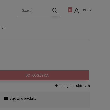
PL
EN
five
DO KOSZYKA
dodaj do ulubionych
zapytaj o produkt