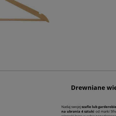
Drewniane wie
Nadaj swojej
szafie lub garderobi
na ubrania 4 sztuki
od marki 5fi
wieszaki łączą w sobie ponadczasowy