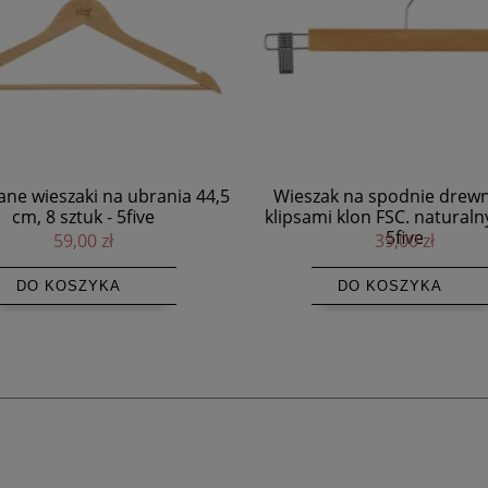
ak na spodnie drewniany z
Nowoczesna ławka Bronx z ż
i klon FSC. naturalny 3 szt -
zamszu - Muubs
5five
39,00 zł
1 955,00 zł
DO KOSZYKA
DO KOSZYKA