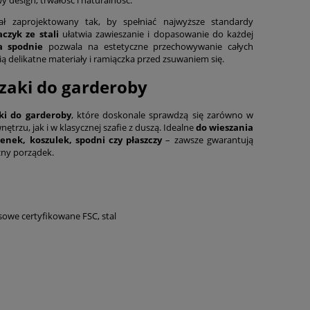
ł zaprojektowany tak, by spełniać najwyższe standardy
aczyk ze stali
ułatwia zawieszanie i dopasowanie do każdej
a spodnie
pozwala na estetyczne przechowywanie całych
ą delikatne materiały i ramiączka przed zsuwaniem się.
zaki do garderoby
ki do garderoby
, które doskonale sprawdzą się zarówno w
rzu, jak i w klasycznej szafie z duszą. Idealne
do wieszania
enek, koszulek, spodni czy płaszczy
– zawsze gwarantują
zny porządek.
owe certyfikowane FSC, stal