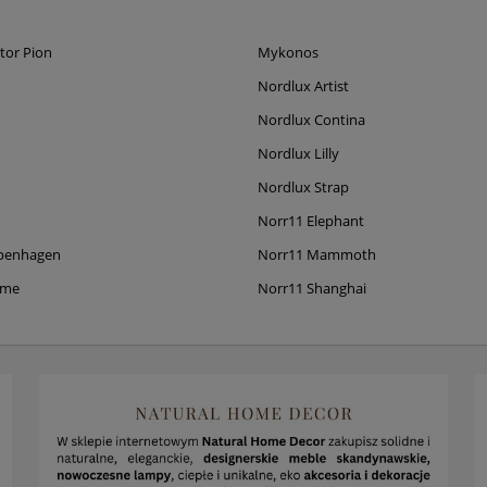
tor Pion
Mykonos
Nordlux Artist
Nordlux Contina
Nordlux Lilly
Nordlux Strap
Norr11 Elephant
penhagen
Norr11 Mammoth
ame
Norr11 Shanghai