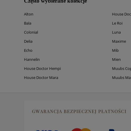
Często wybierane kolekcje
Alton
House Doc
Bala
Le Roi
Colonial
Luna
Delia
Maxime
Echo
Mib
Hannelin
Mien
House Doctor Hempi
Muubs Co
House Doctor Mara
Muubs M