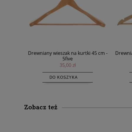
ki 45 cm -
Drewniane wieszaki na ubrania 44,5
Wiesz
cm, 8 sztuk - 5five
klipsam
59,00 zł
DO KOSZYKA
Zobacz też