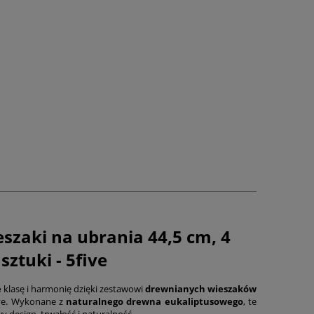
szaki na ubrania 44,5 cm, 4
sztuki - 5five
e
klasę i harmonię dzięki zestawowi
drewnianych wieszaków
ve. Wykonane z
naturalnego drewna eukaliptusowego
, te
 design, trwałość i naturalność.