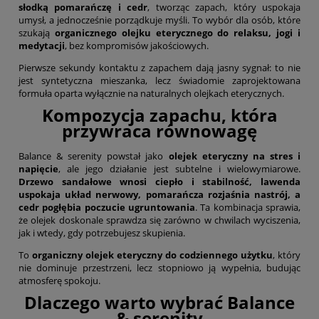
słodką pomarańczę i cedr
, tworząc zapach, który uspokaja
umysł, a jednocześnie porządkuje myśli. To wybór dla osób, które
szukają
organicznego olejku eterycznego do relaksu, jogi i
medytacji
, bez kompromisów jakościowych.
Pierwsze sekundy kontaktu z zapachem dają jasny sygnał: to nie
jest syntetyczna mieszanka, lecz świadomie zaprojektowana
formuła oparta wyłącznie na naturalnych olejkach eterycznych.
Kompozycja zapachu, która
przywraca równowagę
Balance & serenity powstał jako
olejek eteryczny na stres i
napięcie
, ale jego działanie jest subtelne i wielowymiarowe.
Drzewo sandałowe wnosi ciepło i stabilność, lawenda
uspokaja układ nerwowy, pomarańcza rozjaśnia nastrój, a
cedr pogłębia poczucie ugruntowania
. Ta kombinacja sprawia,
że olejek doskonale sprawdza się zarówno w chwilach wyciszenia,
jak i wtedy, gdy potrzebujesz skupienia.
To
organiczny olejek eteryczny do codziennego użytku
, który
nie dominuje przestrzeni, lecz stopniowo ją wypełnia, budując
atmosferę spokoju.
Dlaczego warto wybrać Balance
& serenity