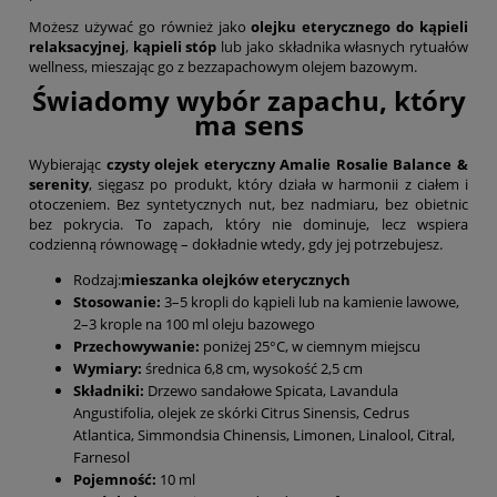
Możesz używać go również jako
olejku eterycznego do kąpieli
relaksacyjnej
,
kąpieli stóp
lub jako składnika własnych rytuałów
wellness, mieszając go z bezzapachowym olejem bazowym.
Świadomy wybór zapachu, który
ma sens
Wybierając
czysty olejek eteryczny Amalie Rosalie Balance &
serenity
, sięgasz po produkt, który działa w harmonii z ciałem i
otoczeniem. Bez syntetycznych nut, bez nadmiaru, bez obietnic
bez pokrycia. To zapach, który nie dominuje, lecz wspiera
codzienną równowagę – dokładnie wtedy, gdy jej potrzebujesz.
Rodzaj:
mieszanka olejków eterycznych
Stosowanie:
3–5 kropli do kąpieli lub na kamienie lawowe,
2–3 krople na 100 ml oleju bazowego
Przechowywanie:
poniżej 25°C, w ciemnym miejscu
Wymiary:
średnica 6,8 cm, wysokość 2,5 cm
Składniki:
Drzewo sandałowe Spicata, Lavandula
Angustifolia, olejek ze skórki Citrus Sinensis, Cedrus
Atlantica, Simmondsia Chinensis, Limonen, Linalool, Citral,
Farnesol
Pojemność:
10 ml