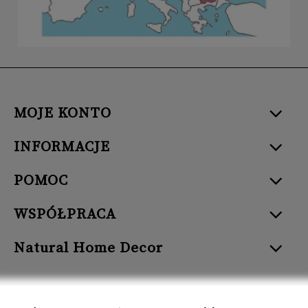
MOJE KONTO
INFORMACJE
POMOC
WSPÓŁPRACA
Natural Home Decor