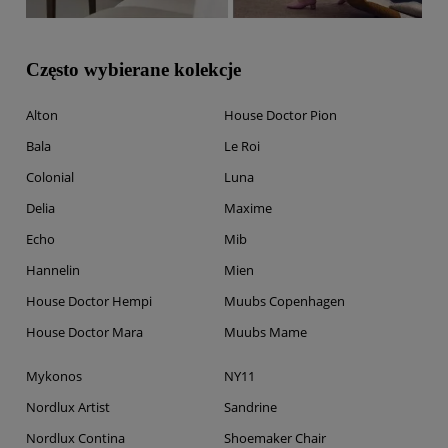
Często wybierane kolekcje
Alton
House Doctor Pion
Bala
Le Roi
Colonial
Luna
Delia
Maxime
Echo
Mib
Hannelin
Mien
House Doctor Hempi
Muubs Copenhagen
House Doctor Mara
Muubs Mame
Mykonos
NY11
Nordlux Artist
Sandrine
Nordlux Contina
Shoemaker Chair