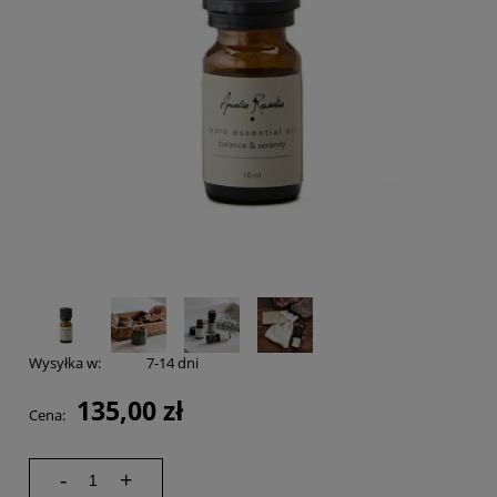
Wysyłka w:
7-14 dni
135,00 zł
Cena:
-
+