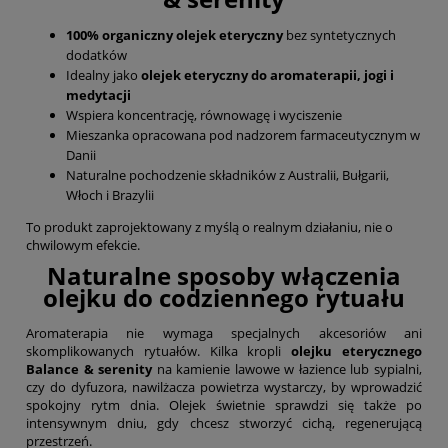
100% organiczny olejek eteryczny
bez syntetycznych
dodatków
Idealny jako
olejek eteryczny do aromaterapii, jogi i
medytacji
Wspiera koncentrację, równowagę i wyciszenie
Mieszanka opracowana pod nadzorem farmaceutycznym w
Danii
Naturalne pochodzenie składników z Australii, Bułgarii,
Włoch i Brazylii
To produkt zaprojektowany z myślą o realnym działaniu, nie o
chwilowym efekcie.
Naturalne sposoby włączenia
olejku do codziennego rytuału
Aromaterapia nie wymaga specjalnych akcesoriów ani
skomplikowanych rytuałów. Kilka kropli
olejku eterycznego
Balance & serenity
na kamienie lawowe w łazience lub sypialni,
czy do dyfuzora, nawilżacza powietrza wystarczy, by wprowadzić
spokojny rytm dnia. Olejek świetnie sprawdzi się także po
intensywnym dniu, gdy chcesz stworzyć cichą, regenerującą
przestrzeń.