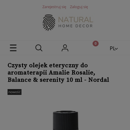
Zarejestruj się
Zaloguj się
PL
EN
Czysty olejek eteryczny do
aromaterapii Amalie Rosalie,
Balance & serenity 10 ml - Nordal
nowość