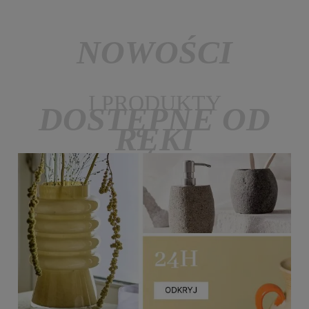
NOWOŚCI
I PRODUKTY
DOSTĘPNE OD
RĘKI