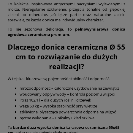
To kolekcja inspirowana antycznymi naczyniami wyławianymi z
morza. Nieregularne szkliwienie, przejścia tonalne od głębokiej
zieleni po mineralne, jaśniejsze partie oraz naturalne zacieki
sprawiają, że każda donica ma indywidualny charakter.
To nie sezonowa dekoracja. To
pełnowymiarowa donica
ogrodowa ceramiczna premium
.
Dlaczego donica ceramiczna Ø 55
cm to rozwiązanie do dużych
realizacji?
W tej skali kluczowe są pojemność, stabilność i odporność.
mrozoodporność – całoroczne użytkowanie na zewnątrz
wbudowany odpływ wody – kontrola poziomu wilgoci
litraż 102,1 l – dla dużych roślin i drzewek
waga 50 kg – wysoka stabilność przy wietrze
szkliwiona, błyszcząca powierzchnia odporna na wilgoć
ręczne wykonanie – unikalny układ szkliwa
To
bardzo duża wysoka donica tarasowa ceramiczna 55x65
cm
, która realnie zmienia skalę aranżacji.