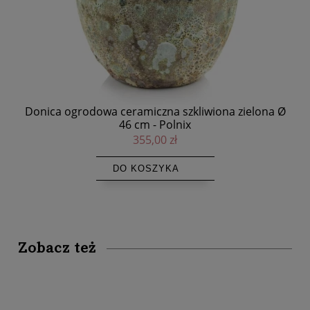
a Ø
Donica ogrodowa ceramiczna szkliwiona zielona Ø
Do
46 cm - Polnix
355,00 zł
DO KOSZYKA
Zobacz też