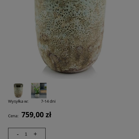
Wysyłka w:
7-14 dni
759,00 zł
Cena:
-
+