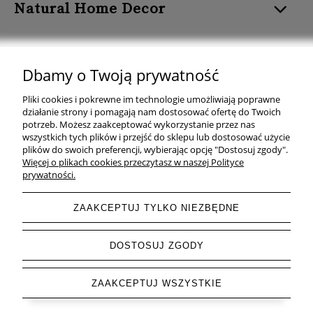
Natural Home Decor
Dbamy o Twoją prywatność
Natural Home Decor | E-mail: sklep at naturalhomedecor.pl | Tel.:
Pliki cookies i pokrewne im technologie umożliwiają poprawne
507 707 299
| NIP: 7971800592 | REGON: 381429127
działanie strony i pomagają nam dostosować ofertę do Twoich
potrzeb. Możesz zaakceptować wykorzystanie przez nas
Copyright © 2026 - Naturalhomedecor.pl
wszystkich tych plików i przejść do sklepu lub dostosować użycie
plików do swoich preferencji, wybierając opcję "Dostosuj zgody".
Więcej o plikach cookies przeczytasz w naszej Polityce
prywatności.
pokaż pełną wersję strony
ZAAKCEPTUJ TYLKO NIEZBĘDNE
Sklep internetowy Shoper.pl
DOSTOSUJ ZGODY
ZAAKCEPTUJ WSZYSTKIE