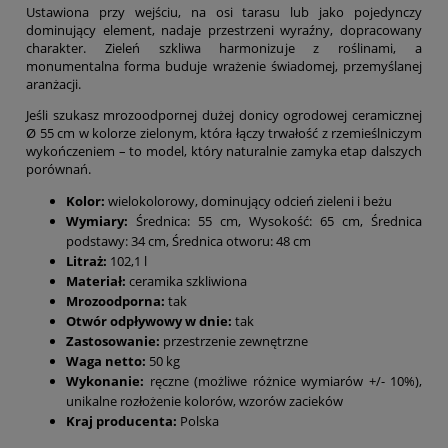
Ustawiona przy wejściu, na osi tarasu lub jako pojedynczy
dominujący element, nadaje przestrzeni wyraźny, dopracowany
charakter. Zieleń szkliwa harmonizuje z roślinami, a
monumentalna forma buduje wrażenie świadomej, przemyślanej
aranżacji.
Jeśli szukasz mrozoodpornej dużej donicy ogrodowej ceramicznej
Ø 55 cm w kolorze zielonym, która łączy trwałość z rzemieślniczym
wykończeniem – to model, który naturalnie zamyka etap dalszych
porównań.
Kolor:
wielokolorowy, dominujący odcień zieleni i beżu
Wymiary:
Średnica: 55 cm, Wysokość: 65 cm, Średnica
podstawy: 34 cm, Średnica otworu: 48 cm
Litraż:
102,1 l
Materiał:
ceramika szkliwiona
Mrozoodporna:
tak
Otwór odpływowy w dnie:
tak
Zastosowanie:
przestrzenie zewnętrzne
Waga netto:
50 kg
Wykonanie:
ręczne (możliwe różnice wymiarów +/- 10%),
unikalne rozłożenie kolorów, wzorów zacieków
Kraj producenta:
Polska