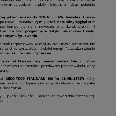
lowymi parasolami na plaży i błękitnym niebem południa
kiej jakości mieszanki 30% lnu i 70% bawełny
. Tkanina
po uszyciu, co nadaje jej
miękkość, naturalny wygląd
oraz
rze komponuje się z nowoczesnymi, skandynawskimi i
 jest nie tylko
przyjemny w dotyku
, ale również
trwały,
dziennym użytkowaniu
.
 znak rozpoznawczy kolekcji Riviera. Ożywia przestrzeń, nie
je wnętrzu wyrazistości i świeżej energii. Poszewka świetnie
lonie, jak i na łóżku czy tarasie
.
tny zamek błyskawiczny umieszczony na dole
, co ułatwia
 bez wpływu na estetykę. Sprzedawany jest bez wkładu, który
rencji.
kat
OEKO-TEX® STANDARD 100 (nr 13.HIN.33787)
, który
zetestowany pod kątem substancji szkodliwych i jest w pełni
 i środowiska.
lu, jakości i lekkości – idealna do stworzenia harmonijnej,
 domu.