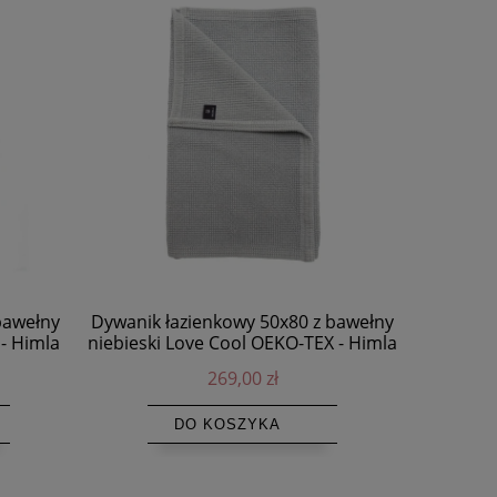
 bawełny
Dywanik łazienkowy 50x80 z bawełny
Biała p
- Himla
niebieski Love Cool OEKO-TEX - Himla
kołdrę 1
269,00 zł
DO KOSZYKA