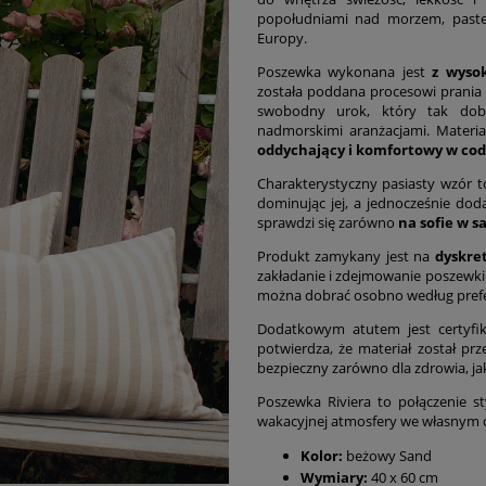
popołudniami nad morzem, paste
Europy.
Poszewka wykonana jest
z wyso
została poddana procesowi prania 
swobodny urok, który tak dob
nadmorskimi aranżacjami. Materiał
oddychający i komfortowy w co
Charakterystyczny pasiasty wzór to
dominując jej, a jednocześnie doda
sprawdzi się zarówno
na sofie w sa
Produkt zamykany jest na
dyskre
zakładanie i zdejmowanie poszewki
można dobrać osobno według prefe
Dodatkowym atutem jest certyfi
potwierdza, że materiał został pr
bezpieczny zarówno dla zdrowia, jak
Poszewka Riviera to połączenie sty
wakacyjnej atmosfery we własnym
Kolor:
beżowy Sand
Wymiary:
40 x 60 cm