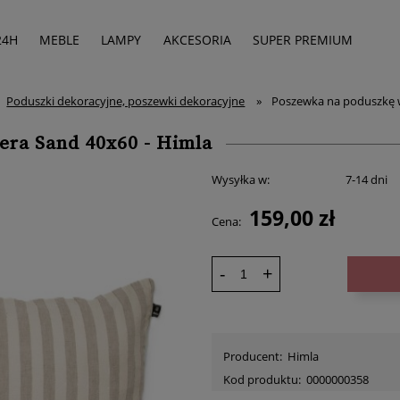
24H
MEBLE
LAMPY
AKCESORIA
SUPER PREMIUM
Poduszki dekoracyjne, poszewki dekoracyjne
»
Poszewka na poduszkę w
era Sand 40x60 - Himla
Wysyłka w:
7-14 dni
159,00 zł
Cena:
-
+
Producent:
Himla
Kod produktu:
0000000358