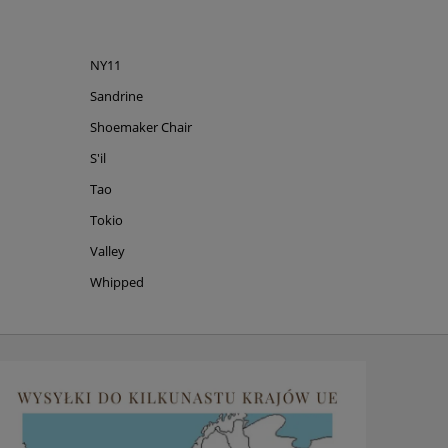
NY11
Sandrine
Shoemaker Chair
S'il
Tao
Tokio
Valley
Whipped