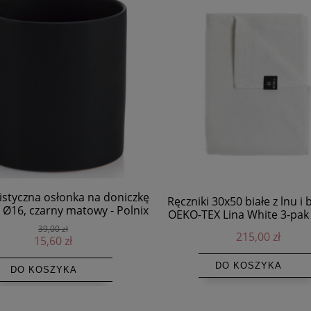
istyczna osłonka na doniczkę
Ręczniki 30x50 białe z lnu i
r Ø16, czarny matowy - Polnix
OEKO-TEX Lina White 3-pak 
39,00 zł
215,00 zł
15,60 zł
DO KOSZYKA
DO KOSZYKA