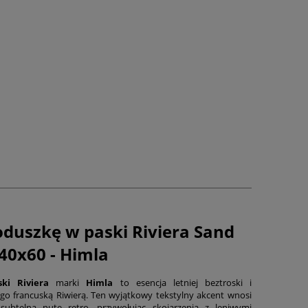
duszkę w paski Riviera Sand
40x60 - Himla
ki Riviera
marki
Himla
to esencja letniej beztroski i
go francuską Riwierą. Ten wyjątkowy tekstylny akcent wnosi
subtelną nutę retro, przywołując skojarzenia z leniwymi