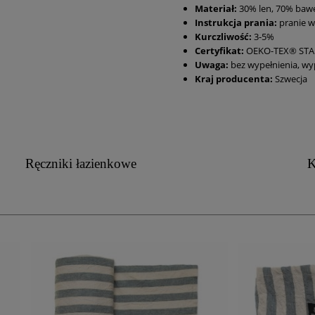
Materiał:
30% len, 70% baw
Instrukcja prania:
pranie w
Kurczliwość:
3-5%
Certyfikat:
OEKO-TEX® STAN
Uwaga:
bez wypełnienia, wyp
Kraj producenta:
Szwecja
Ręczniki łazienkowe
K