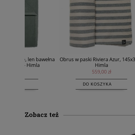
len bawełna
Obrus w paski Riviera Azur, 145x330 -
Obrus w 
imla
Himla
559,00 zł
DO KOSZYKA
Zobacz też