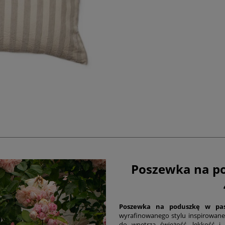
Poszewka na po
Poszewka na poduszkę w pas
wyrafinowanego stylu inspirowane
do wnętrza świeżość, lekkość i 