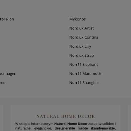
tor Pion
Mykonos
Nordlux Artist
Nordlux Contina
Nordlux Lilly
Nordlux Strap
Norr11 Elephant
penhagen
Norr11 Mammoth
ame
Norr11 Shanghai