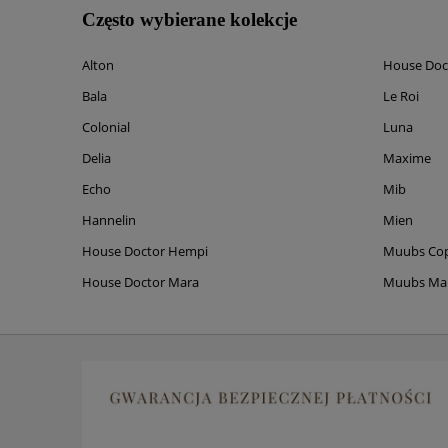
Często wybierane kolekcje
Alton
House Doc
Bala
Le Roi
Colonial
Luna
Delia
Maxime
Echo
Mib
Hannelin
Mien
House Doctor Hempi
Muubs Co
House Doctor Mara
Muubs M