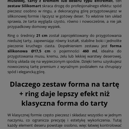
musowej, tarty z kremem lub deseru typu entremet
, ten
zestaw Silikomart
skraca drogę do profesjonalnego efektu: spód
pieczesz osobno w ringu, a dekoracyjną górę przygotowujesz w
silikonowej formie i łączysz w gotowy deser. To właśnie ten układ
sprawia, że tarta wygląda czysto, równo i nowocześnie, a nie jak
przypadkowy domowy wypiek.
Ring o średnicy
21 cm
został zaprojektowany do przygotowania
niedużej tarty, zapewniając równy kształt, stabilne boki i jednolite
pieczenie kruchego ciasta. Dopełnieniem zestawu jest
forma
silikonowa Ø17,5 cm
o pojemności
460 ml
, idealna do
przygotowania musu, kremu, żelu lub lekkiej warstwy deserowej,
którą układa się na wypieczonym spodzie. Dzięki temu uzyskujesz
nowoczesną tartę premium z wyraźnym podziałem na chrupiący
spód i elegancką górę.
Dlaczego zestaw forma na tartę
+ ring daje lepszy efekt niż
klasyczna forma do tarty
W klasycznej formie często pieczesz i składasz wszystko w jednym
naczyniu, co ogranicza precyzję i estetykę wykończenia. Tutaj
każdy element deseru powstaje osobno, więc łatwiej kontrolować