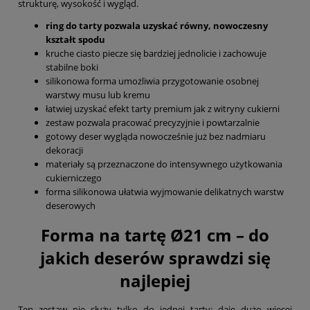
strukturę, wysokość i wygląd.
ring do tarty pozwala uzyskać równy, nowoczesny
kształt spodu
kruche ciasto piecze się bardziej jednolicie i zachowuje
stabilne boki
silikonowa forma umożliwia przygotowanie osobnej
warstwy musu lub kremu
łatwiej uzyskać efekt tarty premium jak z witryny cukierni
zestaw pozwala pracować precyzyjnie i powtarzalnie
gotowy deser wygląda nowocześnie już bez nadmiaru
dekoracji
materiały są przeznaczone do intensywnego użytkowania
cukierniczego
forma silikonowa ułatwia wyjmowanie delikatnych warstw
deserowych
Forma na tartę Ø21 cm – do
jakich deserów sprawdzi się
najlepiej
Ten zestaw nie służy tylko do jednej tarty; daje dużo więcej