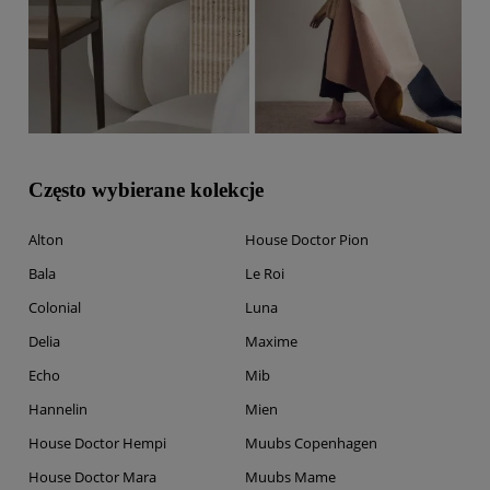
Często wybierane kolekcje
Alton
House Doctor Pion
Bala
Le Roi
Colonial
Luna
Delia
Maxime
Echo
Mib
Hannelin
Mien
House Doctor Hempi
Muubs Copenhagen
House Doctor Mara
Muubs Mame