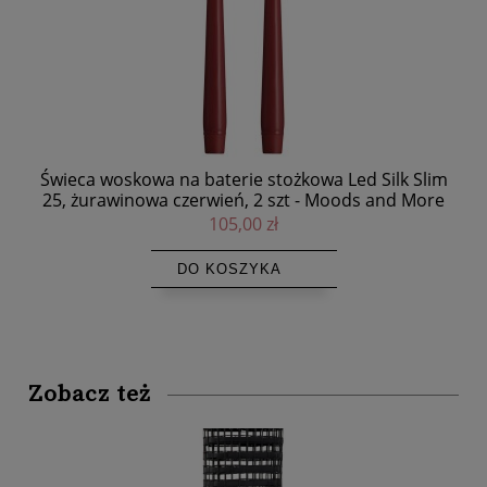
im
Forma na tartę Kit Tarte Ring Round Ø25 cm, zestaw
re
- Silikomart
109,00 zł
DO KOSZYKA
Zobacz też