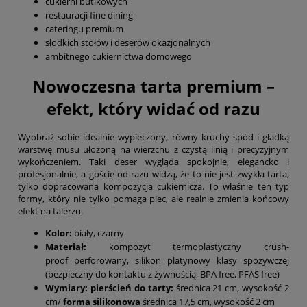
cukierni butikowych
restauracji fine dining
cateringu premium
słodkich stołów i deserów okazjonalnych
ambitnego cukiernictwa domowego
Nowoczesna tarta premium –
efekt, który widać od razu
Wyobraź sobie idealnie wypieczony, równy kruchy spód i gładką
warstwę musu ułożoną na wierzchu z czystą linią i precyzyjnym
wykończeniem. Taki deser wygląda spokojnie, elegancko i
profesjonalnie, a goście od razu widzą, że to nie jest zwykła tarta,
tylko dopracowana kompozycja cukiernicza. To właśnie ten typ
formy, który nie tylko pomaga piec, ale realnie zmienia końcowy
efekt na talerzu.
Kolor:
biały, czarny
Materiał:
kompozyt termoplastyczny crush-
proof perforowany, silikon platynowy klasy spożywczej
(bezpieczny do kontaktu z żywnością, BPA free, PFAS free)
Wymiary:
pierścień do tarty
:
średnica 21 cm, wysokość 2
cm/
forma silikonowa
średnica 17,5 cm, wysokość 2 cm