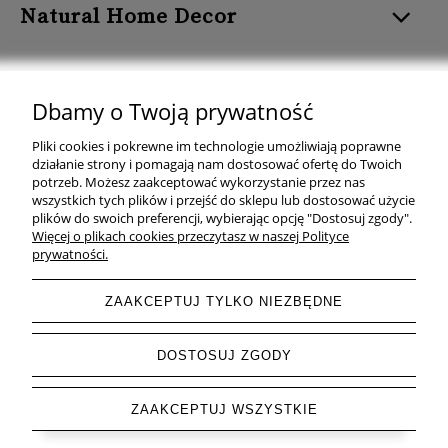
Natural Home Decor
Dbamy o Twoją prywatność
Natural Home Decor | E-mail: sklep at naturalhomedecor.pl | Tel.:
Pliki cookies i pokrewne im technologie umożliwiają poprawne
507 707 299
| NIP: 7971800592 | REGON: 381429127
działanie strony i pomagają nam dostosować ofertę do Twoich
potrzeb. Możesz zaakceptować wykorzystanie przez nas
Copyright © 2026 - Naturalhomedecor.pl
wszystkich tych plików i przejść do sklepu lub dostosować użycie
plików do swoich preferencji, wybierając opcję "Dostosuj zgody".
Więcej o plikach cookies przeczytasz w naszej Polityce
prywatności.
pokaż pełną wersję strony
ZAAKCEPTUJ TYLKO NIEZBĘDNE
Sklep internetowy Shoper.pl
DOSTOSUJ ZGODY
ZAAKCEPTUJ WSZYSTKIE