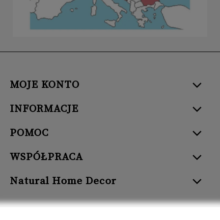
MOJE KONTO
INFORMACJE
POMOC
WSPÓŁPRACA
Natural Home Decor