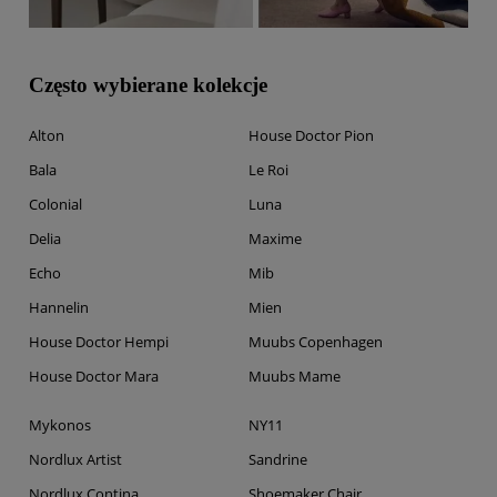
Często wybierane kolekcje
Alton
House Doctor Pion
Bala
Le Roi
Colonial
Luna
Delia
Maxime
Echo
Mib
Hannelin
Mien
House Doctor Hempi
Muubs Copenhagen
House Doctor Mara
Muubs Mame
Mykonos
NY11
Nordlux Artist
Sandrine
Nordlux Contina
Shoemaker Chair