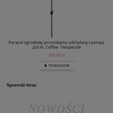
Parasol ogrodowy prostokątny odchylany Loompa
S
2x3 m, Coffee - Hesperide
369,00 zł
🔔 POWIADOM
Sprawdź teraz
NOWOŚCI