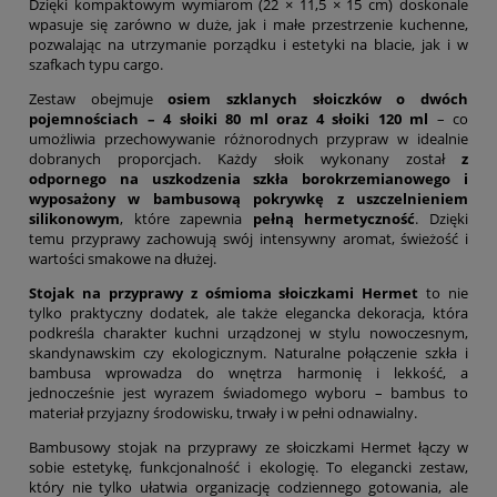
Dzięki kompaktowym wymiarom (22 × 11,5 × 15 cm) doskonale
wpasuje się zarówno w duże, jak i małe przestrzenie kuchenne,
pozwalając na utrzymanie porządku i estetyki na blacie, jak i w
szafkach typu cargo.
Zestaw obejmuje
osiem szklanych słoiczków o dwóch
pojemnościach – 4 słoiki 80 ml oraz 4 słoiki 120 ml
– co
umożliwia przechowywanie różnorodnych przypraw w idealnie
dobranych proporcjach. Każdy słoik wykonany został
z
odpornego na uszkodzenia szkła borokrzemianowego i
wyposażony w bambusową pokrywkę z uszczelnieniem
silikonowym
, które zapewnia
pełną hermetyczność
. Dzięki
temu przyprawy zachowują swój intensywny aromat, świeżość i
wartości smakowe na dłużej.
Stojak na przyprawy z ośmioma słoiczkami Hermet
to nie
tylko praktyczny dodatek, ale także elegancka dekoracja, która
podkreśla charakter kuchni urządzonej w stylu nowoczesnym,
skandynawskim czy ekologicznym. Naturalne połączenie szkła i
bambusa wprowadza do wnętrza harmonię i lekkość, a
jednocześnie jest wyrazem świadomego wyboru – bambus to
materiał przyjazny środowisku, trwały i w pełni odnawialny.
Bambusowy stojak na przyprawy ze słoiczkami Hermet łączy w
sobie estetykę, funkcjonalność i ekologię. To elegancki zestaw,
który nie tylko ułatwia organizację codziennego gotowania, ale