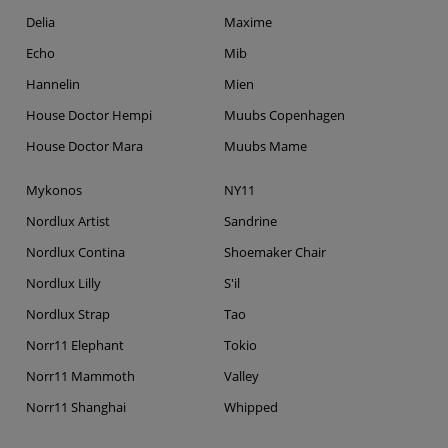
Delia
Maxime
Echo
Mib
Hannelin
Mien
House Doctor Hempi
Muubs Copenhagen
House Doctor Mara
Muubs Mame
Mykonos
NY11
Nordlux Artist
Sandrine
Nordlux Contina
Shoemaker Chair
Nordlux Lilly
S'il
Nordlux Strap
Tao
Norr11 Elephant
Tokio
Norr11 Mammoth
Valley
Norr11 Shanghai
Whipped