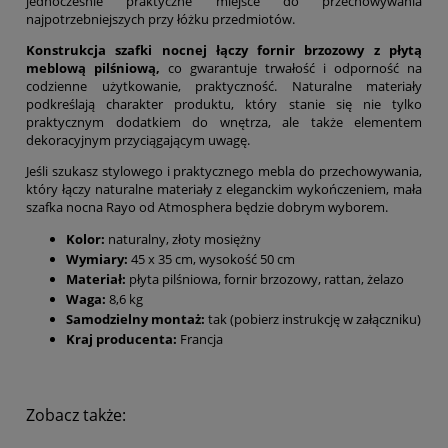
jednocześnie praktyczne miejsce do przechowywania
najpotrzebniejszych przy łóżku przedmiotów.
Konstrukcja szafki nocnej łączy fornir brzozowy z płytą
meblową pilśniową,
co gwarantuje trwałość i odporność na
codzienne użytkowanie, praktyczność. Naturalne materiały
podkreślają charakter produktu, który stanie się nie tylko
praktycznym dodatkiem do wnętrza, ale także elementem
dekoracyjnym przyciągającym uwagę.
Jeśli szukasz stylowego i praktycznego mebla do przechowywania,
który łączy naturalne materiały z eleganckim wykończeniem, mała
szafka nocna Rayo od Atmosphera będzie dobrym wyborem.
Kolor:
naturalny, złoty mosiężny
Wymiary:
45 x 35
cm, wysokość 50 cm
Materiał:
płyta pilśniowa, fornir brzozowy, rattan, żelazo
Waga:
8,6 kg
Samodzielny montaż:
tak (pobierz instrukcję w załączniku)
Kraj producenta:
Francja
Zobacz także: