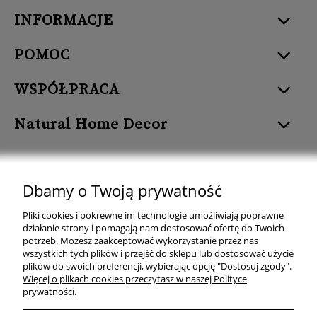
INFORMACJE
POMOC
WSPÓŁPRACA
Natural Home Decor
Dbamy o Twoją prywatność
Natural Home Decor | E-mail: sklep at naturalhomedecor.pl | Tel.:
Pliki cookies i pokrewne im technologie umożliwiają poprawne
507 707 299
| NIP: 7971800592 | REGON: 381429127
działanie strony i pomagają nam dostosować ofertę do Twoich
potrzeb. Możesz zaakceptować wykorzystanie przez nas
Copyright © 2026 - Naturalhomedecor.pl
wszystkich tych plików i przejść do sklepu lub dostosować użycie
plików do swoich preferencji, wybierając opcję "Dostosuj zgody".
Więcej o plikach cookies przeczytasz w naszej Polityce
prywatności.
pokaż pełną wersję strony