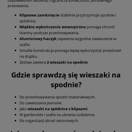
odpowiednim ułożeniu i ogranicza konieczność ponownego
prasowania.
Klipsowe zamknięcie
stabilnie przytrzymuje spodnie i
spódnice.
Miękkie wykończenie wewnętrzne
pomaga chronić
tkaniny podczas przechowywania.
Aluminiowy haczyk
zapewnia wygodne zawieszenie w
szafie.
Smukła konstrukcja pomaga lepiej wykorzystać przestrzeń
na drążku.
Zestaw zawiera
2 wieszaki na spodnie
.
Gdzie sprawdzą się wieszaki na
spodnie?
Do przechowywania spodni materiałowych.
Do zawieszania jeansów.
Jako
wieszaki na spódnice z klipsami
.
W garderobie i szafie na ubrania codzienne.
Do organizacji ubrań sezonowych.