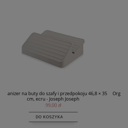
 35
Organizer na buty do szafy i przedpokoju 23,5 x 35
O
cm, ecru - Joseph Joseph
75,00 zł
DO KOSZYKA