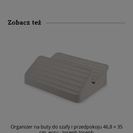
Zobacz też
Organizer na buty do szafy i przedpokoju 46,8 × 35
Org
cm, ecru - Joseph Joseph