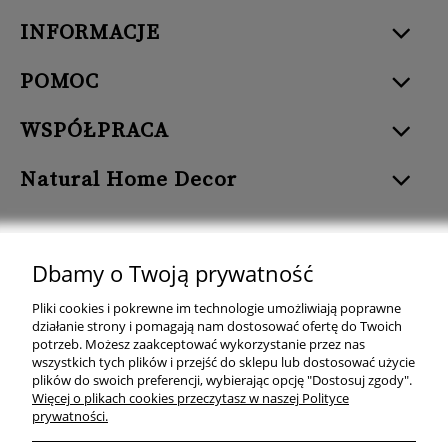
INFORMACJE
POMOC
WSPÓŁPRACA
Natural Home Decor
Dbamy o Twoją prywatność
Natural Home Decor | E-mail: sklep at naturalhomedecor.pl | Tel.:
Pliki cookies i pokrewne im technologie umożliwiają poprawne
507 707 299
| NIP: 7971800592 | REGON: 381429127
działanie strony i pomagają nam dostosować ofertę do Twoich
potrzeb. Możesz zaakceptować wykorzystanie przez nas
Copyright © 2026 - Naturalhomedecor.pl
wszystkich tych plików i przejść do sklepu lub dostosować użycie
plików do swoich preferencji, wybierając opcję "Dostosuj zgody".
Więcej o plikach cookies przeczytasz w naszej Polityce
prywatności.
pokaż pełną wersję strony