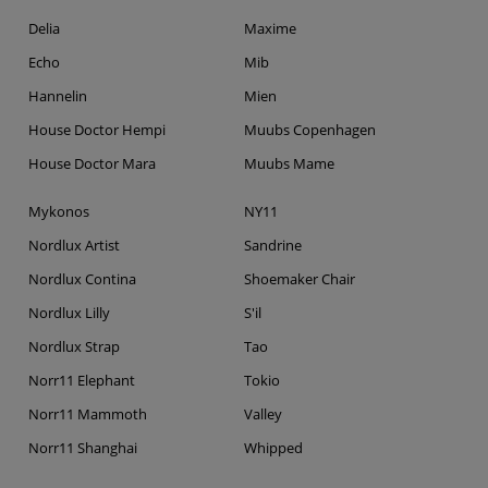
Delia
Maxime
Echo
Mib
Hannelin
Mien
House Doctor Hempi
Muubs Copenhagen
House Doctor Mara
Muubs Mame
Mykonos
NY11
Nordlux Artist
Sandrine
Nordlux Contina
Shoemaker Chair
Nordlux Lilly
S'il
Nordlux Strap
Tao
Norr11 Elephant
Tokio
Norr11 Mammoth
Valley
Norr11 Shanghai
Whipped