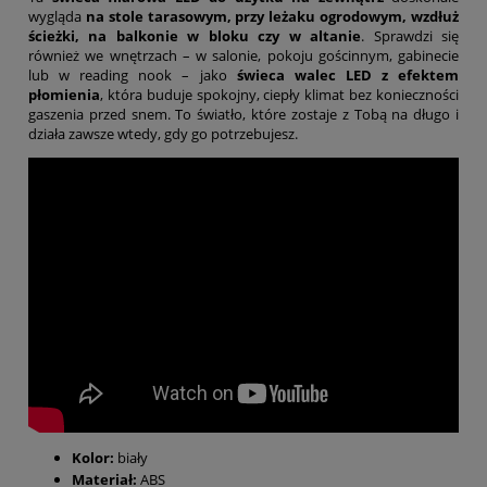
wygląda
na stole tarasowym, przy leżaku ogrodowym, wzdłuż
ścieżki, na balkonie w bloku czy w altanie
. Sprawdzi się
również we wnętrzach – w salonie, pokoju gościnnym, gabinecie
lub w reading nook – jako
świeca walec LED z efektem
płomienia
, która buduje spokojny, ciepły klimat bez konieczności
gaszenia przed snem. To światło, które zostaje z Tobą na długo i
działa zawsze wtedy, gdy go potrzebujesz.
Kolor:
biały
Materiał:
ABS