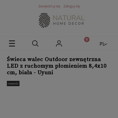
Zarejestruj się
Zaloguj się
PL
EN
Świeca walec Outdoor zewnętrzna
LED z ruchomym płomieniem 8,4x10
cm, biała - Uyuni
nowość