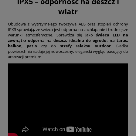
IPX5 – odporność na deszcz i
wiatr
Obudowa z wytrzymałego tworzywa ABS oraz stopień ochrony
IPX5 sprawiają, że świeca jest odporna na zachlapanie i trudniejsze
warunki atmosferyczne. Sprawdza się jako
świeca LED na
zewnątrz odporna na deszcz, idealna do ogrodu, na taras,
balkon, patio
czy do
strefy relaksu outdoor
. Gładka
powierzchnia nadaje jej nowoczesny, elegancki wygląd pasujący do
aranżacji premium.