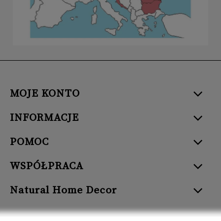
MOJE KONTO
INFORMACJE
POMOC
WSPÓŁPRACA
Natural Home Decor