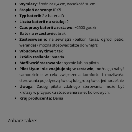
Wymiary:
średnica
8,4 cm, wysokość 10 cm
Stopień ochrony:
IPX5
Typ baterii:
2 × bateria D
Liczba baterii na sztukę:
2
Czas pracy baterii z zestawu:
~2500 godzin
Bateria w zestawie:
brak
Zastosowanie:
na zewnątrz (balkon, taras, ogród, patio,
weranda) / można stosować także do wnętrz
Wbudowany timer:
tak
Źródło zasilania:
bateria
Możliwość sterowania:
ręcznie lub na pilota
Pilot Uyuni nie znajduje się w zestawie
, można go nabyć
samodzielnie w celu zwiększenia komfortu i możliwości
sterowania pojedynczą świecą lub grupą świec jednocześnie
Uwaga:
Zasięg pilota zdalnego sterowania może być
krótszy w przypadku stosowania świec kolorowych.
Kraj producenta:
Dania
Zobacz także: