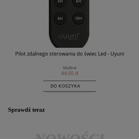
Pilot zdalnego sterowania do świec Led - Uyuni
Św
55,00 zł
44,00 zł
DO KOSZYKA
Sprawdź teraz
NOWOŚCI