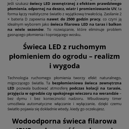
Jeśli szukasz
świecy LED zewnętrznej z efektem prawdziwego
płomienia
,
odpornej na deszcz, wiatr i promieniowanie UV
, ta
forma łączy realistyczne światło z wyjątkową trwałością. Zasilanie 2
× bateria D zapewnia
nawet do 2500 godzin pracy
, co czyni ją
idealnym wyborem jako
świeca filarowa LED na taras i balkon
na wiele sezonów
. To rozwiązanie, które eliminuje problem
gasnącego płomienia i topniejącego wosku.
Świeca LED z ruchomym
płomieniem do ogrodu – realizm
i wygoda
Technologia ruchomego płomienia tworzy efekt naturalnego,
migoczącego światła. Ta
bezpłomieniowa świeca zewnętrzna
LED
pozwala budować atmosferę
podczas kolacji na tarasie,
przyjęcia w ogrodzie czy spokojnego wieczoru na werandzie
–
bez dymu i bez konieczności nadzoru. Wbudowany timer
umożliwia automatyczne włączanie i wyłączanie, dzięki czemu
światło pojawia się dokładnie wtedy, kiedy go oczekujesz.
Wodoodporna świeca filarowa