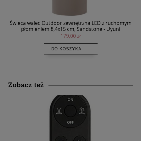
mym
Świeca walec Outdoor zewnętrzna LED z ruchomym
Św
płomieniem 8,4x15 cm, Sandstone - Uyuni
179,00 zł
DO KOSZYKA
Zobacz też