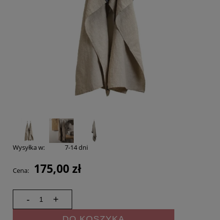
Wysyłka w:
7-14 dni
175,00 zł
Cena:
-
+
DO KOSZYKA