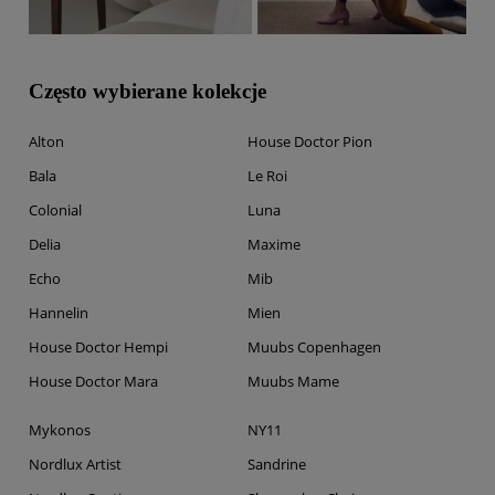
Często wybierane kolekcje
Alton
House Doctor Pion
Bala
Le Roi
Colonial
Luna
Delia
Maxime
Echo
Mib
Hannelin
Mien
House Doctor Hempi
Muubs Copenhagen
House Doctor Mara
Muubs Mame
Mykonos
NY11
Nordlux Artist
Sandrine