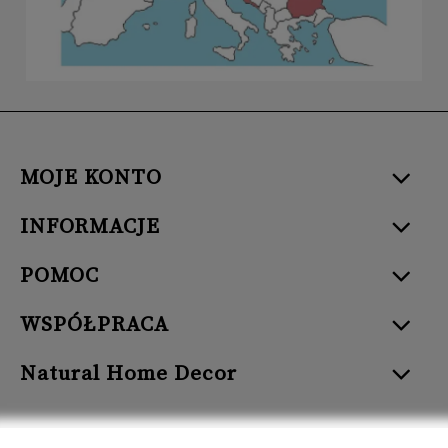
MOJE KONTO
INFORMACJE
POMOC
WSPÓŁPRACA
Natural Home Decor