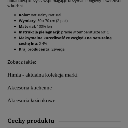
dodatkową korzyść, wspomagając utrzymanie higieny i świeżości
w kuchni.
Kolor:
naturalny Natural
Wymiary:
50 x 70 cm (2-pak)
Materiał:
100% len
Instrukcja pielęgnacji:
pranie w temperaturze 60°C
Maksymalna kurczliwość ze względu na naturalną
cechę lnu
: 2-4%
Kraj producenta:
Szwecja
Zobacz także:
Himla - aktualna kolekcja marki
Akcesoria kuchenne
Akcesoria łazienkowe
Cechy produktu