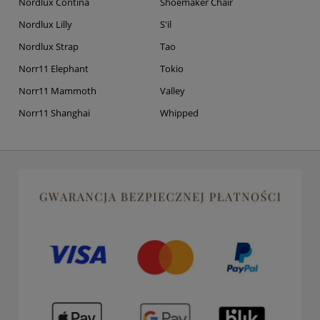
Nordlux Contina
Shoemaker Chair
Nordlux Lilly
S'il
Nordlux Strap
Tao
Norr11 Elephant
Tokio
Norr11 Mammoth
Valley
Norr11 Shanghai
Whipped