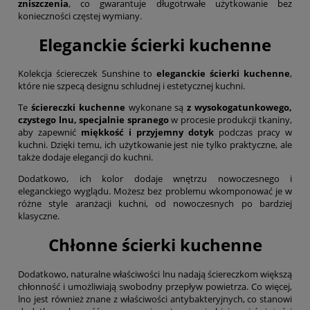
zniszczenia
, co gwarantuje długotrwałe użytkowanie bez
konieczności częstej wymiany.
Eleganckie ścierki kuchenne
Kolekcja ściereczek Sunshine to
eleganckie ścierki kuchenne
,
które nie szpecą designu schludnej i estetycznej kuchni.
Te
ściereczki kuchenne
wykonane są
z wysokogatunkowego,
czystego lnu, specjalnie spranego
w procesie produkcji tkaniny,
aby zapewnić
miękkość i przyjemny dotyk
podczas pracy w
kuchni. Dzięki temu, ich użytkowanie jest nie tylko praktyczne, ale
także dodaje elegancji do kuchni.
Dodatkowo, ich kolor dodaje wnętrzu nowoczesnego i
eleganckiego wyglądu. Możesz bez problemu wkomponować je w
różne style aranżacji kuchni, od nowoczesnych po bardziej
klasyczne.
Chłonne ścierki kuchenne
Dodatkowo, naturalne właściwości lnu nadają ściereczkom większą
chłonność i umożliwiają swobodny przepływ powietrza. Co więcej,
lno jest również znane z właściwości antybakteryjnych, co stanowi