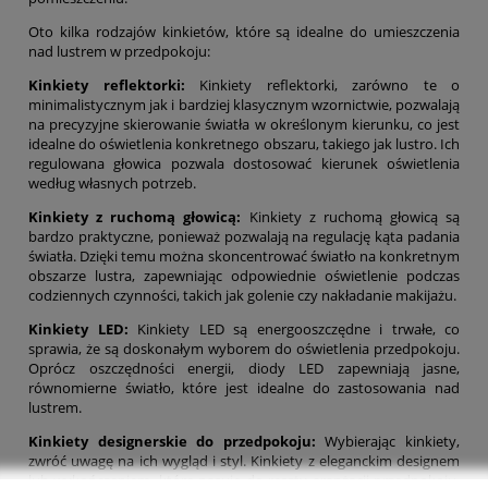
Oto kilka rodzajów kinkietów, które są idealne do umieszczenia
nad lustrem w przedpokoju:
Kinkiety reflektorki:
Kinkiety reflektorki, zarówno te o
minimalistycznym jak i bardziej klasycznym wzornictwie, pozwalają
na precyzyjne skierowanie światła w określonym kierunku, co jest
idealne do oświetlenia konkretnego obszaru, takiego jak lustro. Ich
regulowana głowica pozwala dostosować kierunek oświetlenia
według własnych potrzeb.
Kinkiety z ruchomą głowicą:
Kinkiety z ruchomą głowicą są
bardzo praktyczne, ponieważ pozwalają na regulację kąta padania
światła. Dzięki temu można skoncentrować światło na konkretnym
obszarze lustra, zapewniając odpowiednie oświetlenie podczas
codziennych czynności, takich jak golenie czy nakładanie makijażu.
Kinkiety LED:
Kinkiety LED są energooszczędne i trwałe, co
sprawia, że są doskonałym wyborem do oświetlenia przedpokoju.
Oprócz oszczędności energii, diody LED zapewniają jasne,
równomierne światło, które jest idealne do zastosowania nad
lustrem.
Kinkiety designerskie do przedpokoju:
Wybierając kinkiety,
zwróć uwagę na ich wygląd i styl. Kinkiety z eleganckim designem
lub wykończeniem, które pasuje do reszty aranżacji przedpokoju,