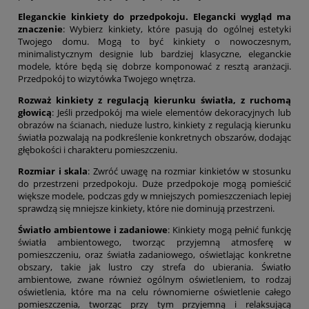
Eleganckie kinkiety do przedpokoju. Elegancki wygląd ma
znaczenie
: Wybierz kinkiety, które pasują do ogólnej estetyki
Twojego domu. Mogą to być kinkiety o nowoczesnym,
minimalistycznym designie lub bardziej klasyczne, eleganckie
modele, które będą się dobrze komponować z resztą aranżacji.
Przedpokój to wizytówka Twojego wnętrza.
Rozważ kinkiety z regulacją kierunku światła, z ruchomą
głowicą
: Jeśli przedpokój ma wiele elementów dekoracyjnych lub
obrazów na ścianach, nieduże lustro, kinkiety z regulacją kierunku
światła pozwalają na podkreślenie konkretnych obszarów, dodając
głębokości i charakteru pomieszczeniu.
Rozmiar i skala
: Zwróć uwagę na rozmiar kinkietów w stosunku
do przestrzeni przedpokoju. Duże przedpokoje mogą pomieścić
większe modele, podczas gdy w mniejszych pomieszczeniach lepiej
sprawdzą się mniejsze kinkiety, które nie dominują przestrzeni.
Światło ambientowe i zadaniowe
: Kinkiety mogą pełnić funkcję
światła ambientowego, tworząc przyjemną atmosferę w
pomieszczeniu, oraz światła zadaniowego, oświetlając konkretne
obszary, takie jak lustro czy strefa do ubierania. Światło
ambientowe, zwane również ogólnym oświetleniem, to rodzaj
oświetlenia, które ma na celu równomierne oświetlenie całego
pomieszczenia, tworząc przy tym przyjemną i relaksującą