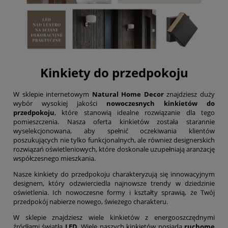
Kinkiety do przedpokoju
W sklepie internetowym
Natural Home Decor
znajdziesz duży
wybór wysokiej jakości
nowoczesnych kinkietów do
przedpokoju
, które stanowią idealne rozwiązanie dla tego
pomieszczenia. Nasza oferta kinkietów została starannie
wyselekcjonowana, aby spełnić oczekiwania klientów
poszukujących nie tylko funkcjonalnych, ale również designerskich
rozwiązań oświetleniowych, które doskonale uzupełniają aranżację
współczesnego mieszkania.
Nasze kinkiety do przedpokoju charakteryzują się innowacyjnym
designem, który odzwierciedla najnowsze trendy w dziedzinie
oświetlenia. Ich nowoczesne formy i kształty sprawią, że Twój
przedpokój nabierze nowego, świeżego charakteru.
W sklepie znajdziesz wiele kinkietów z energooszczędnymi
źródłami światła
LED
. Wiele naszych kinkietów posiada
ruchome