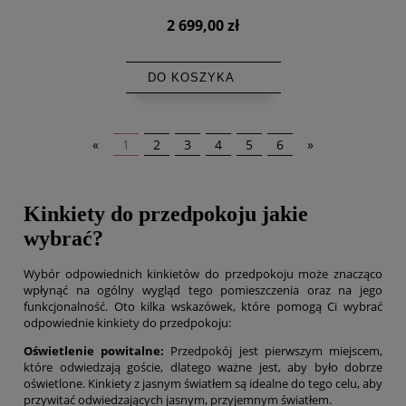
2 699,00 zł
DO KOSZYKA
«
1
2
3
4
5
6
»
Kinkiety do przedpokoju jakie
wybrać?
Wybór odpowiednich kinkietów do przedpokoju może znacząco
wpłynąć na ogólny wygląd tego pomieszczenia oraz na jego
funkcjonalność. Oto kilka wskazówek, które pomogą Ci wybrać
odpowiednie kinkiety do przedpokoju:
Oświetlenie powitalne:
Przedpokój jest pierwszym miejscem,
które odwiedzają goście, dlatego ważne jest, aby było dobrze
oświetlone. Kinkiety z jasnym światłem są idealne do tego celu, aby
przywitać odwiedzających jasnym, przyjemnym światłem.