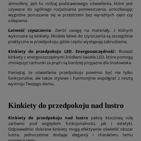
atmosferę. Jest to rodzaj podstawowego oświetlenia, które jest
używane do ogólnego rozjaśniania pomieszczenia, umożliwiając
wygodne poruszanie się w przestrzeni bez wyraźnych cieni czy
oślepiania.
Łatwość czyszczenia
: Zwróć uwagę na materiały, z których
wykonane są kinkiety. Modele łatwe do czyszczenia są szczególnie
praktyczne w przedpokoju, gdzie często występują zabrudzenia.
Kinkiety do przedpokoju LED. Energooszczędność:
Rozważ
kinkiety z energooszczędnymi źródłami światła LED, które pomogą
zmniejszyć rachunki za prąd i są bardziej przyjazne dla środowiska.
Pamiętaj, że oświetlenie przedpokoju powinno być nie tylko
funkcjonalne, ale także stylowe i harmonijnie współgrać z resztą
wystroju Twojego domu.
Kinkiety do przedpokoju nad lustro
Kinkiety do przedpokoju nad lustro
pełnią kluczową rolę
zarówno pod względem funkcjonalności, jak i estetyki.
Odpowiednio dobrane kinkiety mogą efektywnie oświetlić obszar
lustra, jednocześnie dodając elegancji i charakteru temu
pomieszczeniu.