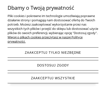
będą doskonale komponować się z otoczeniem i dodadzą mu
Dbamy o Twoją prywatność
charakteru.
Odpowiednio dobrane kinkiety nie tylko stworzą optymalne
Pliki cookies i pokrewne im technologie umożliwiają poprawne
oświetlenie, ale także uzupełnią design przedpokoju, tworząc
działanie strony i pomagają nam dostosować ofertę do Twoich
harmonijną przestrzeń.
potrzeb. Możesz zaakceptować wykorzystanie przez nas
wszystkich tych plików i przejść do sklepu lub dostosować użycie
plików do swoich preferencji, wybierając opcję "Dostosuj zgody".
Więcej o plikach cookies przeczytasz w naszej Polityce
prywatności.
ZAAKCEPTUJ TYLKO NIEZBĘDNE
DOSTOSUJ ZGODY
ZAAKCEPTUJ WSZYSTKIE
Letnia Wyprzedaż do -85 % trwa ▶ odkryj swoje
okazje