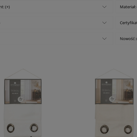
t: (+)
Materiał: 
)
Certyfikat
Nowość: 