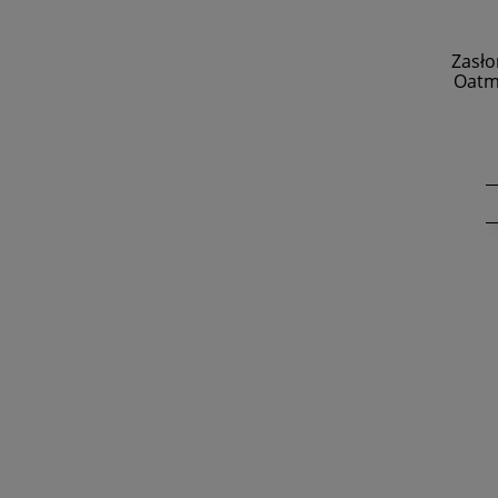
Zasło
Oatme