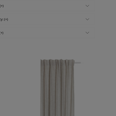
(+)
y: (+)
(+)