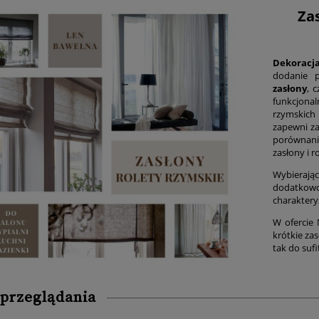
Zas
Dekoracj
dodanie 
zasłony
, 
funkcjona
rzymskic
zapewni za
porównani
zasłony i r
Wybierają
dodatkow
charaktery
W ofercie 
krótkie za
tak do sufi
 przeglądania