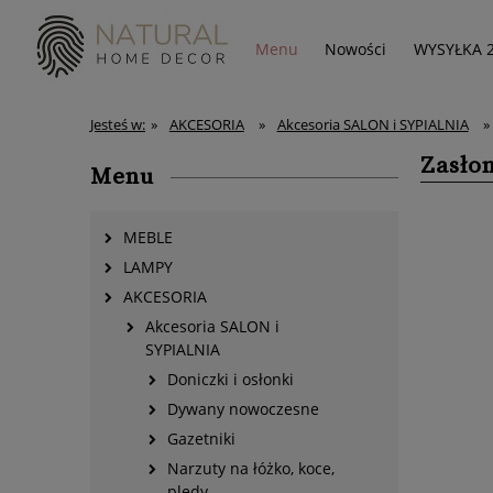
Menu
Nowości
WYSYŁKA 
Jesteś w:
»
AKCESORIA
»
Akcesoria SALON i SYPIALNIA
»
Zasłon
Menu
MEBLE
LAMPY
AKCESORIA
Akcesoria SALON i
SYPIALNIA
Doniczki i osłonki
Dywany nowoczesne
Gazetniki
Narzuty na łóżko, koce,
pledy