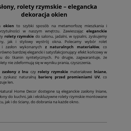
łony, rolety rzymskie – elegancka
dekoracja okien
a okien
to szybki sposób na metamorfozę mieszkania i
przytulności w naszym wnętrzu. Zawieszając
eleganckie
czy
rolety rzymskie
do salonu, jadalni, w sypialni, zyskujemy
lny, jak i stylowy wystrój okna. Polecamy wybór rolet
h i zasłon wykonanych
z naturalnych materiałów
, co
równo bardziej elegancki i satysfakcjonujący efekt końcowy w
u do tkanin syntetycznych. Po drugie, zagwarantuje, że
olety nie zdeformują się w wyniku prania, czyszczenia.
c
zasłony z lnu
czy
rolety rzymskie
materiałowe
lniane
,
o zyskasz naturalną
barierę przed promieniami UV
, co
zuje len.
Natural Home Decor dostępne są eleganckie zasłony lniane,
słony do kuchni, jak i ekskluzywne rolety rzymskie montowane
tu, jak i do ściany, do dobrania na każde okno.