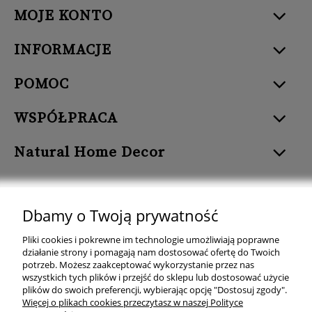
MOJE KONTO
INFORMACJE
POMOC
WSPÓŁPRACA
Natural Home Decor
Dbamy o Twoją prywatność
Natural Home Decor | E-mail: sklep at naturalhomedecor.pl | Tel.:
Pliki cookies i pokrewne im technologie umożliwiają poprawne
507 707 299
| NIP: 7971800592 | REGON: 381429127
działanie strony i pomagają nam dostosować ofertę do Twoich
potrzeb. Możesz zaakceptować wykorzystanie przez nas
Copyright © 2026 - Naturalhomedecor.pl
wszystkich tych plików i przejść do sklepu lub dostosować użycie
plików do swoich preferencji, wybierając opcję "Dostosuj zgody".
Więcej o plikach cookies przeczytasz w naszej Polityce