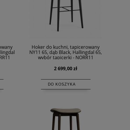
rowany
Hoker do kuchni, tapicerowany
lingdal
NY11 65, dąb Black, Hallingdal 65,
ORR11
wybór tapicerki - NORR11
2 699,00 zł
DO KOSZYKA