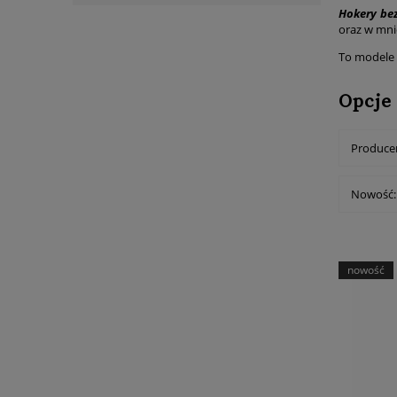
Hokery be
oraz w mni
To modele 
Opcje
Producen
Nowość: 
nowość