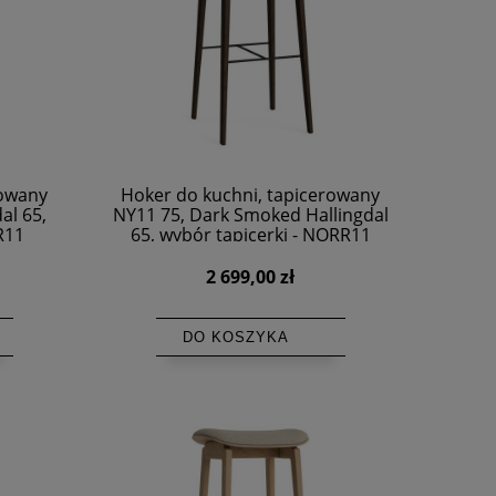
rowany
Hoker do kuchni, tapicerowany
al 65,
NY11 75, Dark Smoked Hallingdal
R11
65, wybór tapicerki - NORR11
2 699,00 zł
DO KOSZYKA