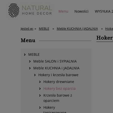
Menu
Nowości
WYSYŁKA 
Jesteś w:
»
MEBLE
»
Meble KUCHNIA i JADALNIA
»
Hoke
Hoker
Menu
MEBLE
Meble SALON i SYPIALNIA
Meble KUCHNIA i JADALNIA
Hokery i krzesła barowe
Hokery drewniane
Hokery bez oparcia
Krzesła barowe z
oparciem
Hokery
tapicerowane