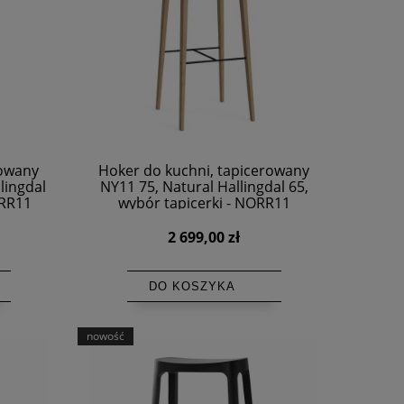
rowany
Hoker do kuchni, tapicerowany
lingdal
NY11 75, Natural Hallingdal 65,
ORR11
wybór tapicerki - NORR11
2 699,00 zł
DO KOSZYKA
nowość