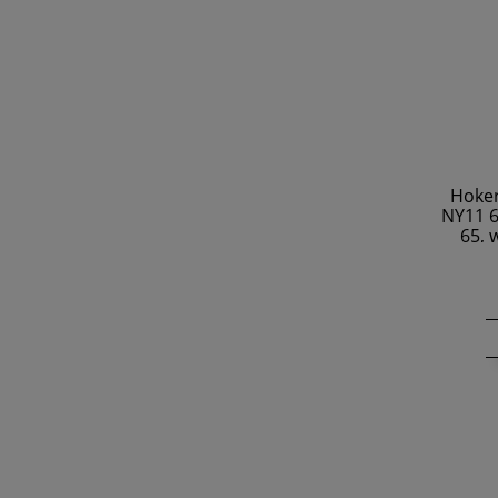
Hoker
NY11 6
65, 