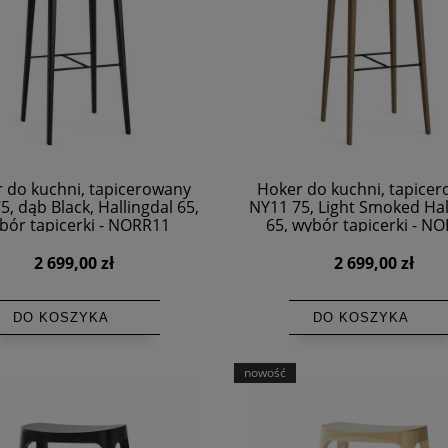
 do kuchni, tapicerowany
Hoker do kuchni, tapice
5, dąb Black, Hallingdal 65,
NY11 75, Light Smoked Hal
bór tapicerki - NORR11
65, wybór tapicerki - N
2 699,00 zł
2 699,00 zł
DO KOSZYKA
DO KOSZYKA
nowość