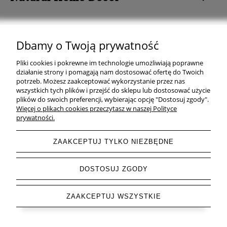
Dbamy o Twoją prywatność
Natural Home Decor | E-mail: sklep at naturalhomedecor.pl | Tel.:
Pliki cookies i pokrewne im technologie umożliwiają poprawne
507 707 299
| NIP: 7971800592 | REGON: 381429127
działanie strony i pomagają nam dostosować ofertę do Twoich
potrzeb. Możesz zaakceptować wykorzystanie przez nas
Copyright © 2026 - Naturalhomedecor.pl
wszystkich tych plików i przejść do sklepu lub dostosować użycie
plików do swoich preferencji, wybierając opcję "Dostosuj zgody".
Więcej o plikach cookies przeczytasz w naszej Polityce
prywatności.
pokaż pełną wersję strony
ZAAKCEPTUJ TYLKO NIEZBĘDNE
Sklep internetowy Shoper.pl
DOSTOSUJ ZGODY
ZAAKCEPTUJ WSZYSTKIE