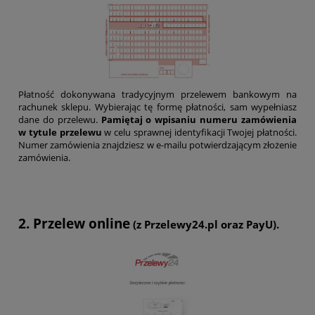
Płatność dokonywana tradycyjnym przelewem bankowym na
rachunek sklepu. Wybierając tę formę płatności, sam wypełniasz
dane do przelewu.
Pamiętaj o wpisaniu numeru zamówienia
w tytule przelewu
w celu sprawnej identyfikacji Twojej płatności.
Numer zamówienia znajdziesz w e-mailu potwierdzającym złożenie
zamówienia.
2. Przelew online
(
z
Przelewy24.pl oraz PayU).