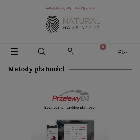
Zarejestruj się
Zaloguj się
PL
EN
Metody płatności