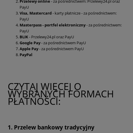
Przelewy online
- za pośrednictwem: Przelewy24.pl oraz
PayU
Visa, Mastercard
- karty płatnicze - za pośrednictwem:
PayU
Masterpass - portfel elektroniczny
- za pośrednictwem:
PayU
BLIK
- Przelewy24.pl oraz PayU
Google Pay
- za pośrednictwem PayU
Apple Pay
- za pośrednictwem PayU
PayPal
CZYTAJ WIĘCEJ O
WYBRANYCH FORMACH
PŁATNOŚCI:
1. Przelew bankowy tradycyjny