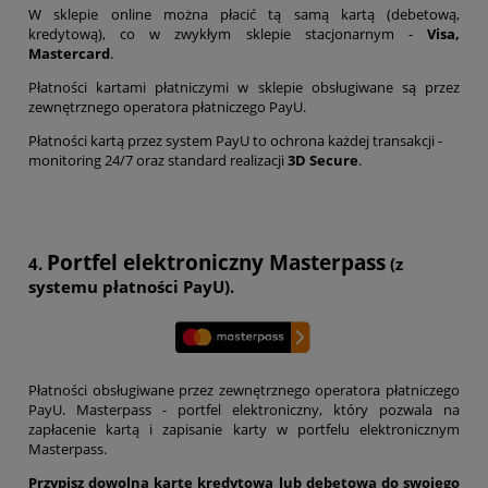
W sklepie online można płacić tą samą kartą (debetową,
kredytową), co w zwykłym sklepie stacjonarnym -
Visa,
Mastercard
.
Płatności kartami płatniczymi w sklepie obsługiwane są przez
zewnętrznego operatora płatniczego PayU.
Płatności kartą przez system PayU to ochrona każdej transakcji -
monitoring 24/7 oraz standard realizacji
3D Secure
.
Portfel elektroniczny Masterpass
4.
(z
systemu płatności PayU).
Płatności obsługiwane przez zewnętrznego operatora płatniczego
PayU. Masterpass - portfel elektroniczny, który pozwala na
zapłacenie kartą i zapisanie karty w portfelu elektronicznym
Masterpass.
Przypisz dowolną kartę kredytową lub debetową do swojego