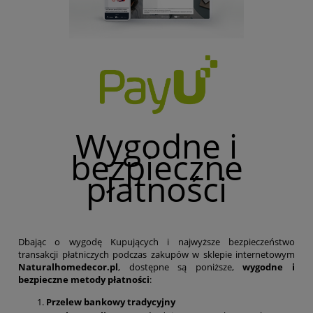
Wygodne i
bezpieczne
płatności
Dbając o wygodę Kupujących i najwyższe bezpieczeństwo
transakcji płatniczych podczas zakupów w sklepie internetowym
Naturalhomedecor.pl
, dostępne są poniższe,
wygodne i
bezpieczne metody płatności
:
Przelew bankowy tradycyjny