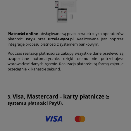
Płatności online
obsługiwane są przez zewnętrznych operatorów
płatności
PayU
oraz
Przelewy24.pl
. Realizowana jest poprzez
integrację procesu płatności z systemem bankowym.
Podczas realizacji płatności za zakupy wszystkie dane przelewu są
uzupełniane automatycznie, dzięki czemu nie potrzebujesz
wprowadzać danych ręcznie. Realizacja płatności tą formą zajmuje
przeciętnie kilkanaście sekund.
Visa, Mastercard - karty płatnicze
3.
(z
systemu płatności PayU).