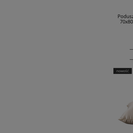
Podusz
70x80
nowość