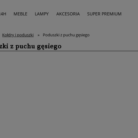
24H
MEBLE
LAMPY
AKCESORIA
SUPER PREMIUM
Kołdry i poduszki
»
Poduszki z puchu gęsiego
zki z puchu gęsiego