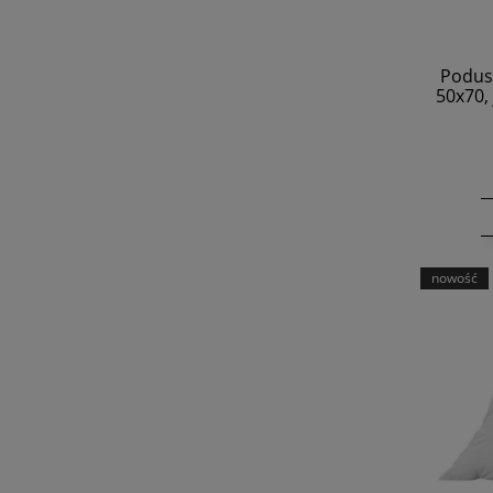
Podus
50x70,
nowość