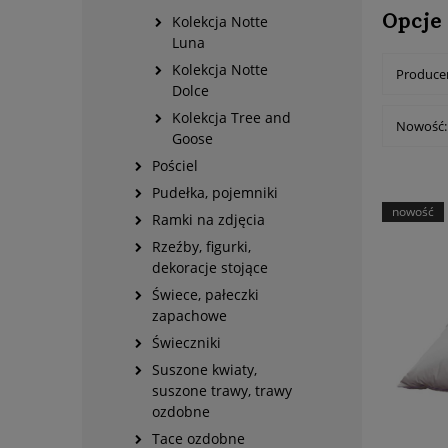
Opcje
Kolekcja Notte
Luna
Kolekcja Notte
Producen
Dolce
Kolekcja Tree and
Nowość: 
Goose
Pościel
Pudełka, pojemniki
nowość
Ramki na zdjęcia
Rzeźby, figurki,
dekoracje stojące
Świece, pałeczki
zapachowe
Świeczniki
Suszone kwiaty,
suszone trawy, trawy
ozdobne
Tace ozdobne