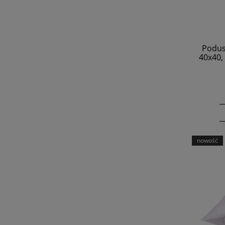
Podus
40x40,
nowość