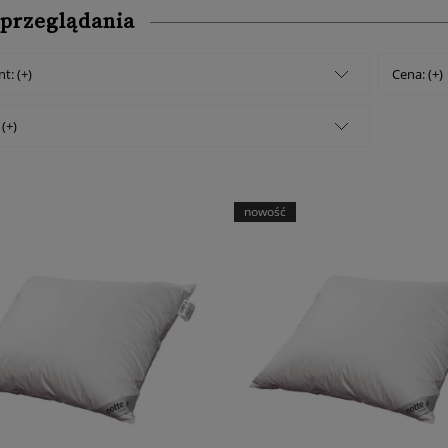
 przeglądania
t: (+)
Cena: (+)
(+)
nowość