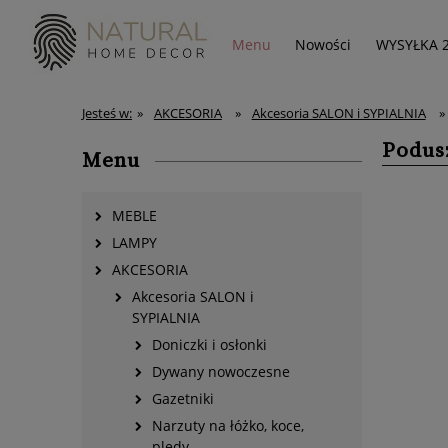
Menu
Nowości
WYSYŁKA 
Jesteś w:
»
AKCESORIA
»
Akcesoria SALON i SYPIALNIA
»
Podus
Menu
MEBLE
LAMPY
AKCESORIA
Akcesoria SALON i
SYPIALNIA
Doniczki i osłonki
Dywany nowoczesne
Gazetniki
Narzuty na łóżko, koce,
pledy