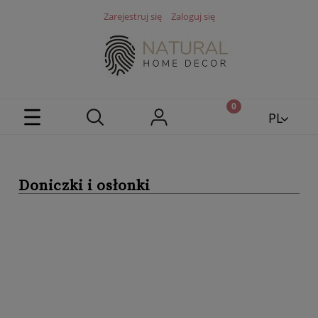
Zarejestruj się
Zaloguj się
PL
EN
Doniczki i osłonki