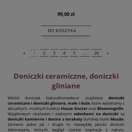
99,00 zł
DO KOSZYKA
«
1
2
3
4
5
...
26
»
Doniczki ceramiczne, doniczki
gliniane
Wśród doniczek Naturalhomedecor znajdziesz
doniczki
ceramiczne i doniczki gliniane, małe i duże
, które wybieramy z
aktualnych, modnych kolekcji
House Doctor
oraz
Bloomingville
.
Wyjątkowym rarytasem i pięknymi
osłonkami na doniczki
są
doniczki kamienne i donice z terakoty
duńskiej marki
Muubs
.
Zarówno jedne jak i drugie to niezwykłej jakości doniczki
dekoracyjne, których wygląd czerpie inspiracje z natury,