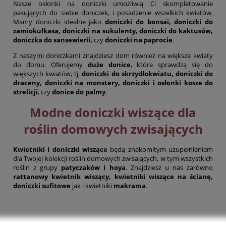
Nasze osłonki na doniczki umożliwią Ci skompletowanie
pasujących do siebie doniczek, i posadzenie wszelkich kwiatów.
Mamy doniczki idealne jako
doniczki do bonsai, doniczki do
zamiokulkasa, doniczki na sukulenty, doniczki do kaktusów,
doniczka do sansewierii
, czy
doniczki na paprocie
.
Z naszymi doniczkami znajdziesz dom również na większe kwiaty
do domu. Oferujemy
duże donice
, które sprawdzą się do
większych kwiatów, tj.
doniczki do skrzydłokwiatu, doniczki do
draceny, doniczki na monstery, doniczki i osłonki kosze do
strelicji
, czy
donice do palmy
.
Modne doniczki wiszące dla
roślin domowych zwisających
Kwietniki i doniczki wiszące
będą znakomitym uzupełnieniem
dla Twojej kolekcji roślin domowych zwisających, w tym wszystkich
roślin z grupy
patyczaków i hoya
. Znajdziesz u nas zarówno
rattanowy kwietnik wiszący, kwietniki wiszące na ścianę,
doniczki sufitowe
jak i kwietniki
makrama
.