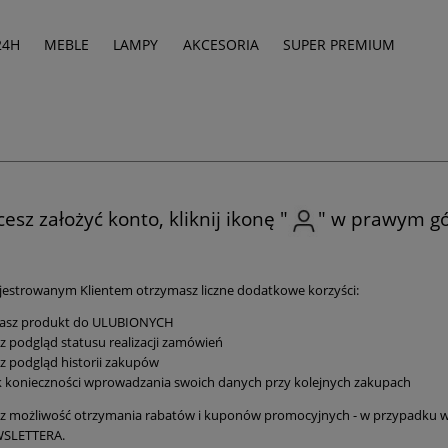
24H
MEBLE
LAMPY
AKCESORIA
SUPER PREMIUM
hcesz założyć konto, kliknij ikonę "
" w prawym g
jestrowanym Klientem otrzymasz liczne dodatkowe korzyści:
asz produkt do ULUBIONYCH
z podgląd statusu realizacji zamówień
z podgląd historii zakupów
k konieczności wprowadzania swoich danych przy kolejnych zakupach
z możliwość otrzymania rabatów i kuponów promocyjnych - w przypadku wy
SLETTERA.