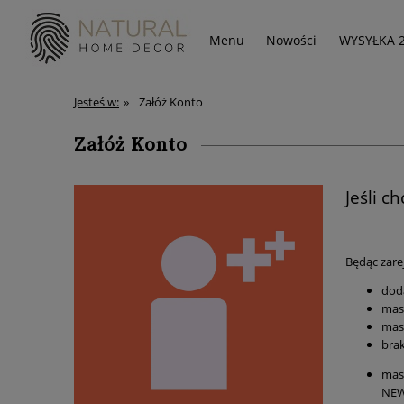
Menu
Nowości
WYSYŁKA 
Jesteś w:
»
Załóż Konto
Załóż Konto
Jeśli c
Będąc zare
dod
mas
mas
bra
mas
NEW