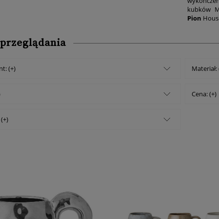
wykończen
kubków M
Pion
House
 przeglądania
t: (+)
Materiał: 
)
Cena: (+)
(+)