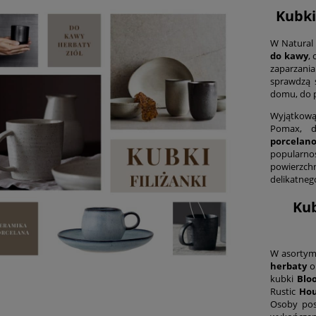
Kubki
W Natural
do kawy
,
zaparzani
sprawdzą 
domu, do p
Wyjątkową 
Pomax, d
porcelan
popularno
powierzch
delikatneg
Kub
W asortym
herbaty
kubki
Blo
Rustic
Hou
Osoby pos