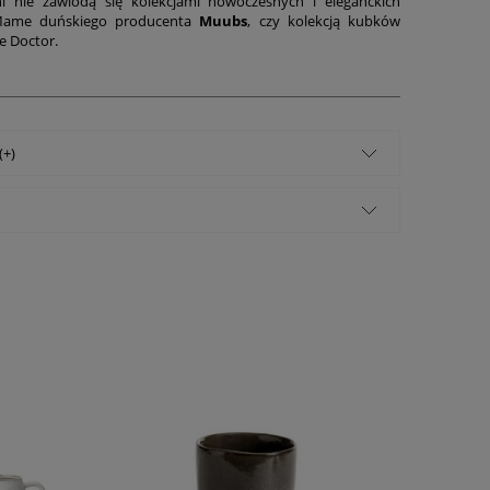
i nie zawiodą się kolekcjami nowoczesnych i eleganckich
ame duńskiego producenta
Muubs
, czy kolekcją kubków
 Doctor.
(+)