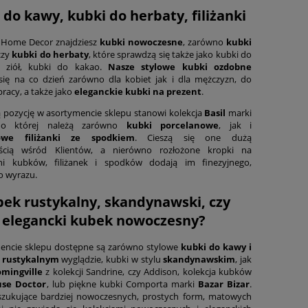
 do kawy, kubki do herbaty, filiżanki
 Home Decor znajdziesz
kubki nowoczesne
, zarówno
kubki
 czy
kubki do herbaty
, które sprawdzą się także jako kubki do
a ziół, kubki do kakao.
Nasze stylowe kubki ozdobne
się na co dzień zarówno dla kobiet jak i dla mężczyzn, do
racy, a także jako
eleganckie kubki na prezent
.
pozycję w asortymencie sklepu stanowi kolekcja
Basil
marki
o której należą zarówno
kubki porcelanowe
, jak i
owe filiżanki ze spodkiem
. Cieszą się one dużą
ścią wśród Klientów, a nierówno rozłożone kropki na
ni kubków, filiżanek i spodków dodają im finezyjnego,
o wyrazu.
ek rustykalny, skandynawski, czy
elegancki kubek nowoczesny?
encie sklepu dostępne są zarówno stylowe
kubki do kawy i
o
rustykalnym
wyglądzie, kubki w stylu
skandynawskim
, jak
omingville
z kolekcji Sandrine, czy Addison, kolekcja kubków
se Doctor
, lub piękne kubki Comporta marki
Bazar Bizar
.
zukujące bardziej nowoczesnych, prostych form, matowych