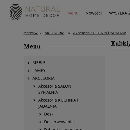
Menu
Nowości
WYSYŁKA 
Jesteś w:
»
AKCESORIA
»
Akcesoria KUCHNIA i JADALNIA
Kubki,
Menu
MEBLE
LAMPY
AKCESORIA
Akcesoria SALON i
SYPIALNIA
Akcesoria KUCHNIA i
JADALNIA
Deski
Do serwowania
Dzbanki, zaparzacze,