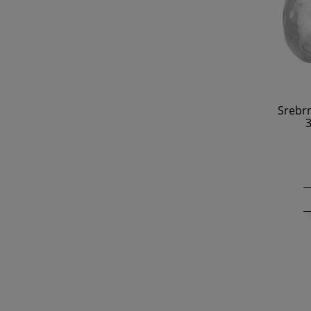
Srebr
3