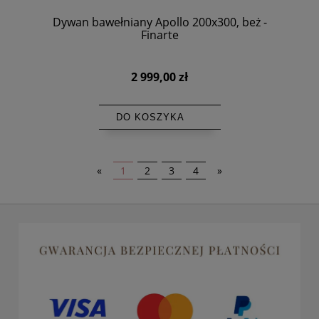
Dywan bawełniany Apollo 200x300, beż -
Finarte
2 999,00 zł
DO KOSZYKA
«
1
2
3
4
»