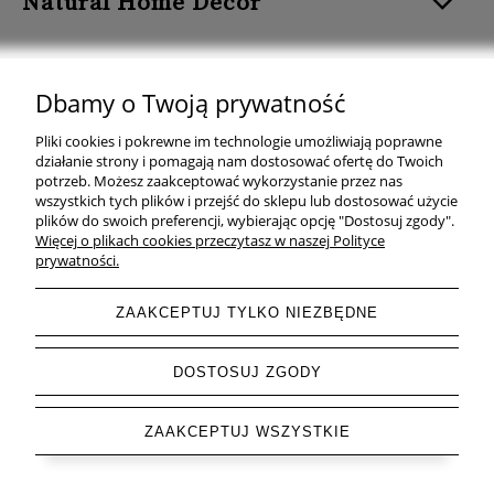
Natural Home Decor
Dbamy o Twoją prywatność
Natural Home Decor | E-mail: sklep at naturalhomedecor.pl | Tel.:
Pliki cookies i pokrewne im technologie umożliwiają poprawne
507 707 299
| NIP: 7971800592 | REGON: 381429127
działanie strony i pomagają nam dostosować ofertę do Twoich
potrzeb. Możesz zaakceptować wykorzystanie przez nas
Copyright © 2026 - Naturalhomedecor.pl
wszystkich tych plików i przejść do sklepu lub dostosować użycie
plików do swoich preferencji, wybierając opcję "Dostosuj zgody".
Więcej o plikach cookies przeczytasz w naszej Polityce
prywatności.
pokaż pełną wersję strony
ZAAKCEPTUJ TYLKO NIEZBĘDNE
Sklep internetowy Shoper.pl
DOSTOSUJ ZGODY
ZAAKCEPTUJ WSZYSTKIE