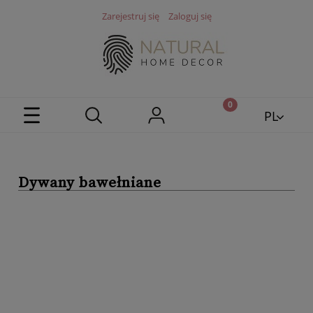
Zarejestruj się
Zaloguj się
PL
EN
Dywany bawełniane