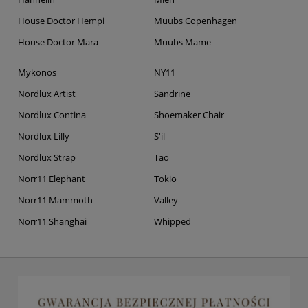
House Doctor Hempi
Muubs Copenhagen
House Doctor Mara
Muubs Mame
Mykonos
NY11
Nordlux Artist
Sandrine
Nordlux Contina
Shoemaker Chair
Nordlux Lilly
S'il
Nordlux Strap
Tao
Norr11 Elephant
Tokio
Norr11 Mammoth
Valley
Norr11 Shanghai
Whipped