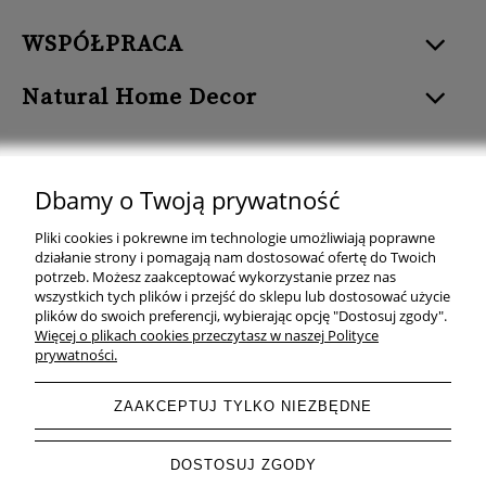
WSPÓŁPRACA
Natural Home Decor
Dbamy o Twoją prywatność
Natural Home Decor | E-mail: sklep at naturalhomedecor.pl | Tel.:
Pliki cookies i pokrewne im technologie umożliwiają poprawne
507 707 299
| NIP: 7971800592 | REGON: 381429127
działanie strony i pomagają nam dostosować ofertę do Twoich
potrzeb. Możesz zaakceptować wykorzystanie przez nas
Copyright © 2026 - Naturalhomedecor.pl
wszystkich tych plików i przejść do sklepu lub dostosować użycie
plików do swoich preferencji, wybierając opcję "Dostosuj zgody".
Więcej o plikach cookies przeczytasz w naszej Polityce
prywatności.
pokaż pełną wersję strony
ZAAKCEPTUJ TYLKO NIEZBĘDNE
Sklep internetowy Shoper.pl
DOSTOSUJ ZGODY