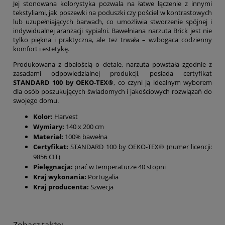
Jej stonowana kolorystyka pozwala na łatwe łączenie z innymi
tekstyliami, jak poszewki na poduszki czy pościel w kontrastowych
lub uzupełniających barwach, co umożliwia stworzenie spójnej i
indywidualnej aranżacji sypialni. Bawełniana narzuta Brick jest nie
tylko piękna i praktyczna, ale też trwała – wzbogaca codzienny
komfort i estetykę.
Produkowana z dbałością o detale, narzuta powstała zgodnie z
zasadami odpowiedzialnej produkcji, posiada certyfikat
STANDARD 100 by OEKO-TEX®
, co czyni ją idealnym wyborem
dla osób poszukujących świadomych i jakościowych rozwiązań do
swojego domu.
Kolor:
Harvest
Wymiary:
140 x 200 cm
Materiał:
100% bawełna
Certyfikat:
STANDARD 100 by OEKO-TEX® (numer licencji:
9856 CIT)
Pielęgnacja:
prać w temperaturze 40 stopni
Kraj wykonania:
Portugalia
Kraj producenta:
Szwecja
Zobacz także: