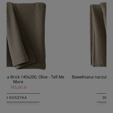
Me
Bawełniana narzuta Brick 180x260, Olive - Tell Me
Ba
More
1 099,00 zł
DO KOSZYKA