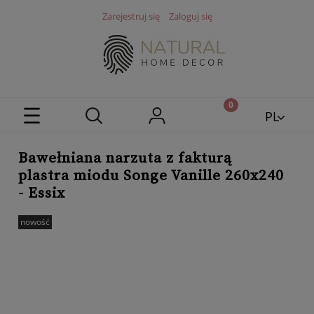
Zarejestruj się
Zaloguj się
PL
EN
Bawełniana narzuta z fakturą
plastra miodu Songe Vanille 260x240
- Essix
nowość