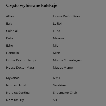
Często wybierane kolekcje
Alton
House Doctor Pion
Bala
Le Roi
Colonial
Luna
Delia
Maxime
Echo
Mib
Hannelin
Mien
House Doctor Hempi
Muubs Copenhagen
House Doctor Mara
Muubs Mame
Mykonos
NY11
Nordlux Artist
Sandrine
Nordlux Contina
Shoemaker Chair
Nordlux Lilly
S'il