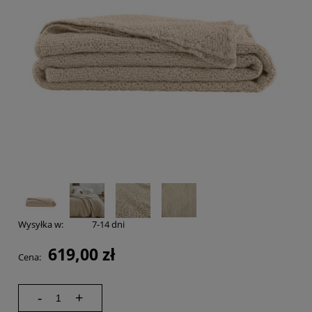
Wysyłka w:
7-14 dni
619,00 zł
Cena:
-
+