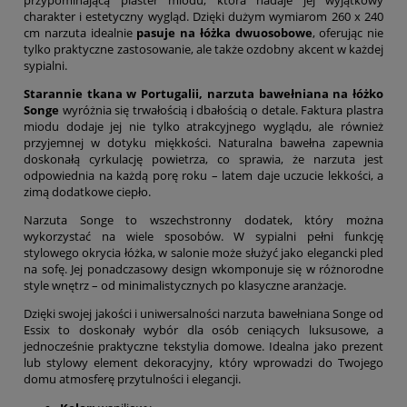
przypominającą plaster miodu, która nadaje jej wyjątkowy
charakter i estetyczny wygląd. Dzięki dużym wymiarom 260 x 240
cm narzuta idealnie
pasuje na łóżka dwuosobowe
, oferując nie
tylko praktyczne zastosowanie, ale także ozdobny akcent w każdej
sypialni.
Starannie tkana w Portugalii, narzuta bawełniana na łóżko
Songe
wyróżnia się trwałością i dbałością o detale. Faktura plastra
miodu dodaje jej nie tylko atrakcyjnego wyglądu, ale również
przyjemnej w dotyku miękkości. Naturalna bawełna zapewnia
doskonałą cyrkulację powietrza, co sprawia, że narzuta jest
odpowiednia na każdą porę roku – latem daje uczucie lekkości, a
zimą dodatkowe ciepło.
Narzuta Songe to wszechstronny dodatek, który można
wykorzystać na wiele sposobów. W sypialni pełni funkcję
stylowego okrycia łóżka, w salonie może służyć jako elegancki pled
na sofę. Jej ponadczasowy design wkomponuje się w różnorodne
style wnętrz – od minimalistycznych po klasyczne aranżacje.
Dzięki swojej jakości i uniwersalności narzuta bawełniana Songe od
Essix to doskonały wybór dla osób ceniących luksusowe, a
jednocześnie praktyczne tekstylia domowe. Idealna jako prezent
lub stylowy element dekoracyjny, który wprowadzi do Twojego
domu atmosferę przytulności i elegancji.