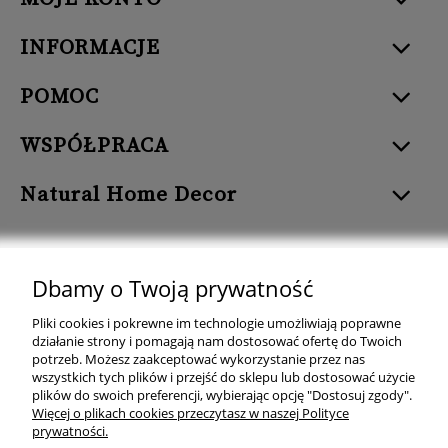
INFORMACJE
POMOC
WSPÓŁPRACA
Natural Home Decor
Dbamy o Twoją prywatność
Natural Home Decor | E-mail: sklep at naturalhomedecor.pl | Tel.:
Pliki cookies i pokrewne im technologie umożliwiają poprawne
507 707 299
| NIP: 7971800592 | REGON: 381429127
działanie strony i pomagają nam dostosować ofertę do Twoich
potrzeb. Możesz zaakceptować wykorzystanie przez nas
Copyright © 2026 - Naturalhomedecor.pl
wszystkich tych plików i przejść do sklepu lub dostosować użycie
plików do swoich preferencji, wybierając opcję "Dostosuj zgody".
Więcej o plikach cookies przeczytasz w naszej Polityce
prywatności.
pokaż pełną wersję strony