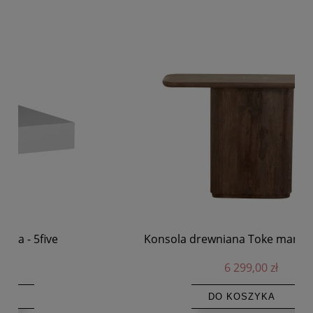
Konsola drewniana Toke mango - Nordal
St
6 299,00 zł
DO KOSZYKA