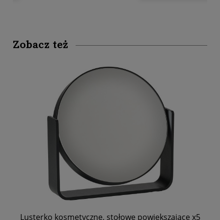
Zobacz też
Lusterko kosmetyczne, stołowe powiększające x5
Pud