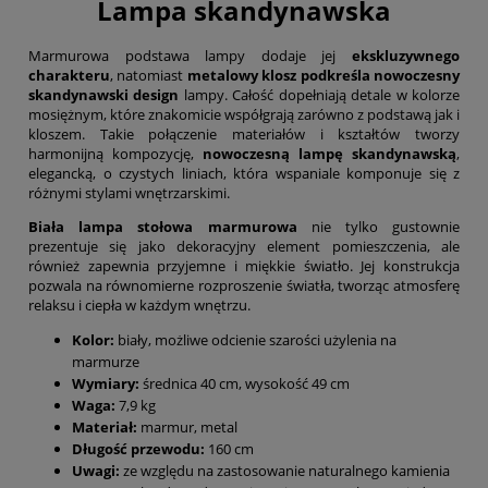
Lampa skandynawska
Marmurowa podstawa lampy dodaje jej
ekskluzywnego
charakteru
, natomiast
metalowy klosz podkreśla nowoczesny
skandynawski design
lampy. Całość dopełniają detale w kolorze
mosiężnym, które znakomicie współgrają zarówno z podstawą jak i
kloszem. Takie połączenie materiałów i kształtów tworzy
harmonijną kompozycję,
nowoczesną lampę skandynawską
,
elegancką, o czystych liniach, która wspaniale komponuje się z
różnymi stylami wnętrzarskimi.
Biała lampa stołowa marmurowa
nie tylko gustownie
prezentuje się jako dekoracyjny element pomieszczenia, ale
również zapewnia przyjemne i miękkie światło. Jej konstrukcja
pozwala na równomierne rozproszenie światła, tworząc atmosferę
relaksu i ciepła w każdym wnętrzu.
Kolor:
biały, możliwe odcienie szarości użylenia na
marmurze
Wymiary:
średnica 40 cm, wysokość 49 cm
Waga:
7,9 kg
Materiał:
marmur, metal
Długość przewodu:
160 cm
Uwagi:
ze względu na zastosowanie naturalnego kamienia