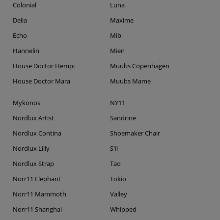
Colonial
Luna
Delia
Maxime
Echo
Mib
Hannelin
Mien
House Doctor Hempi
Muubs Copenhagen
House Doctor Mara
Muubs Mame
Mykonos
NY11
Nordlux Artist
Sandrine
Nordlux Contina
Shoemaker Chair
Nordlux Lilly
S'il
Nordlux Strap
Tao
Norr11 Elephant
Tokio
Norr11 Mammoth
Valley
Norr11 Shanghai
Whipped