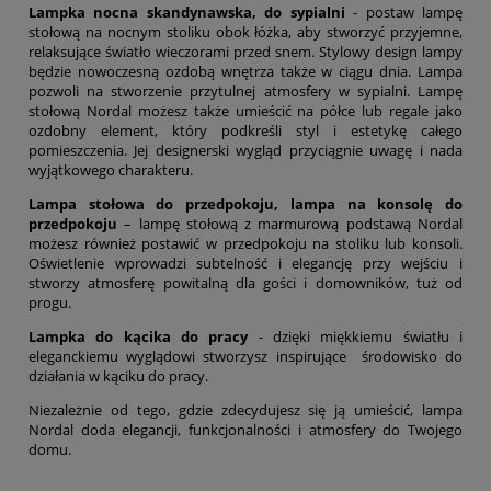
Lampka nocna skandynawska, do sypialni
- postaw lampę
stołową na nocnym stoliku obok łóżka, aby stworzyć przyjemne,
relaksujące światło wieczorami przed snem. Stylowy design lampy
będzie nowoczesną ozdobą wnętrza także w ciągu dnia. Lampa
pozwoli na stworzenie przytulnej atmosfery w sypialni. Lampę
stołową Nordal możesz także umieścić na półce lub regale jako
ozdobny element, który podkreśli styl i estetykę całego
pomieszczenia. Jej designerski wygląd przyciągnie uwagę i nada
wyjątkowego charakteru.
Lampa stołowa do przedpokoju, lampa na konsolę do
przedpokoju
– lampę stołową z marmurową podstawą Nordal
możesz również postawić w przedpokoju na stoliku lub konsoli.
Oświetlenie wprowadzi subtelność i elegancję przy wejściu i
stworzy atmosferę powitalną dla gości i domowników, tuż od
progu.
Lampka do kącika do pracy
- dzięki miękkiemu światłu i
eleganckiemu wyglądowi stworzysz inspirujące środowisko do
działania w kąciku do pracy.
Niezależnie od tego, gdzie zdecydujesz się ją umieścić, lampa
Nordal doda elegancji, funkcjonalności i atmosfery do Twojego
domu.