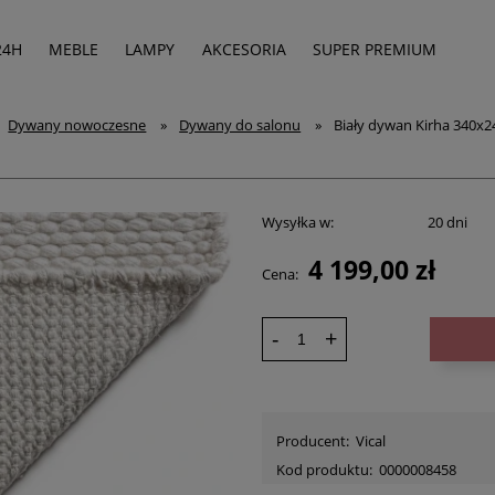
24H
MEBLE
LAMPY
AKCESORIA
SUPER PREMIUM
Dywany nowoczesne
»
Dywany do salonu
»
Biały dywan Kirha 340x24
Wysyłka w:
20 dni
4 199,00 zł
Cena:
-
+
Producent:
Vical
Kod produktu:
0000008458