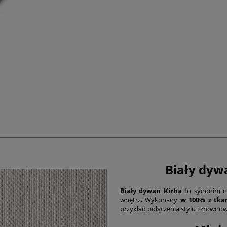
Biały dywa
Biały dywan Kirha
to synonim no
wnętrz. Wykonany
w 100% z tkan
przykład połączenia stylu i zrówno