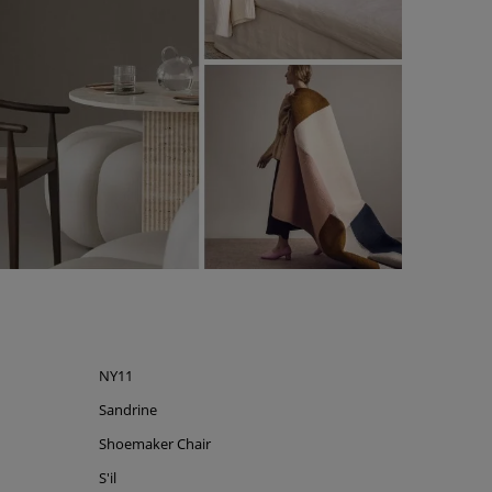
NY11
Sandrine
Shoemaker Chair
S'il