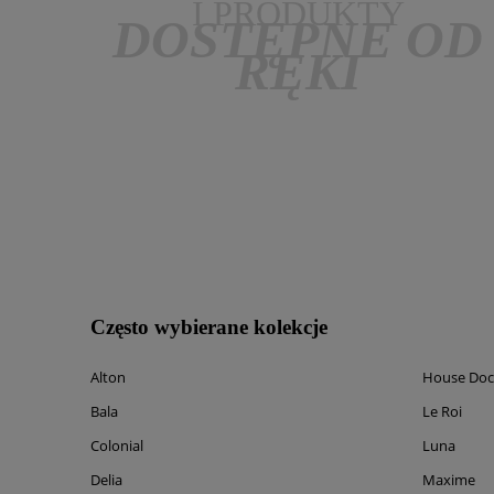
I PRODUKTY
DOSTĘPNE OD
RĘKI
Często wybierane kolekcje
Alton
House Doc
Bala
Le Roi
Colonial
Luna
Delia
Maxime