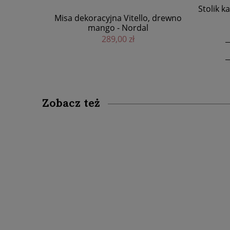
Stolik kawowy okrągły Helin z drewna
Konso
, drewno
mango - Nordal
2 799,00 zł
DO KOSZYKA
Zobacz też