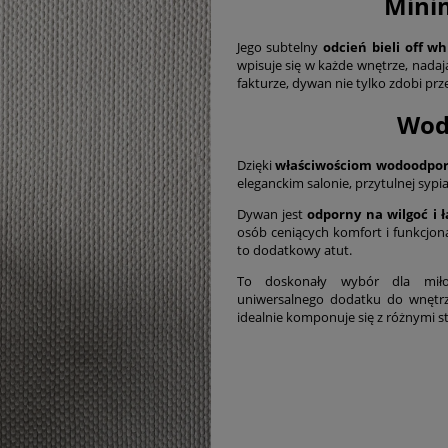
Mini
Jego subtelny
odcień bieli off w
wpisuje się w każde wnętrze, nadaj
fakturze, dywan nie tylko zdobi prz
Wod
Dzięki
właściwościom wodoodpor
eleganckim salonie, przytulnej sypi
Dywan jest
odporny na wilgoć i 
osób ceniących komfort i funkcjon
to dodatkowy atut.
To doskonały wybór dla miło
uniwersalnego dodatku do wnętrza
idealnie komponuje się z różnymi st