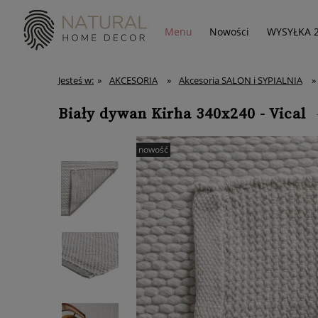
Menu
Nowości
WYSYŁKA 
Jesteś w:
»
AKCESORIA
»
Akcesoria SALON i SYPIALNIA
»
Biały dywan Kirha 340x240 - Vical
nowość