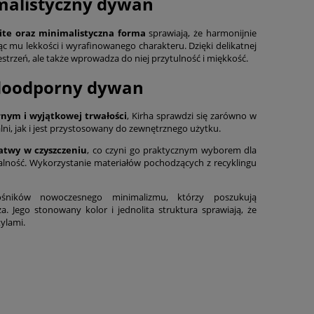
malistyczny dywan
hite oraz minimalistyczna forma
sprawiają, że harmonijnie
ąc mu lekkości i wyrafinowanego charakteru. Dzięki delikatnej
estrzeń, ale także wprowadza do niej przytulność i miękkość.
oodporny dywan
nym i wyjątkowej trwałości
, Kirha sprawdzi się zarówno w
alni, jak i jest przystosowany do zewnętrznego użytku.
łatwy w czyszczeniu
, co czyni go praktycznym wyborem dla
alność. Wykorzystanie materiałów pochodzących z recyklingu
śników nowoczesnego minimalizmu, którzy poszukują
. Jego stonowany kolor i jednolita struktura sprawiają, że
ylami.