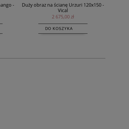
120x150 -
Biały obraz na płótnie ręcznie
malowany Egil 121x151 - Vical
2 215,00 zł
DO KOSZYKA