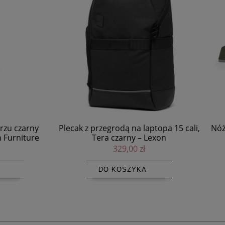
 przegrodą na laptopa 15 cali,
Nóż do pizzy i ziół Green Too
Tera czarny – Lexon
Solo
329,00 zł
175,00 zł
DO KOSZYKA
DO KOSZYKA