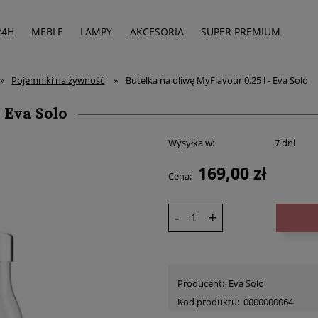
24H
MEBLE
LAMPY
AKCESORIA
SUPER PREMIUM
»
Pojemniki na żywność
»
Butelka na oliwę MyFlavour 0,25 l - Eva Solo
- Eva Solo
Wysyłka w:
7 dni
169,00 zł
Cena:
-
+
Producent:
Eva Solo
Kod produktu:
0000000064