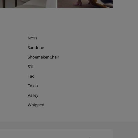
NY11
Sandrine
Shoemaker Chair
S'il
Tao
Tokio
Valley
Whipped