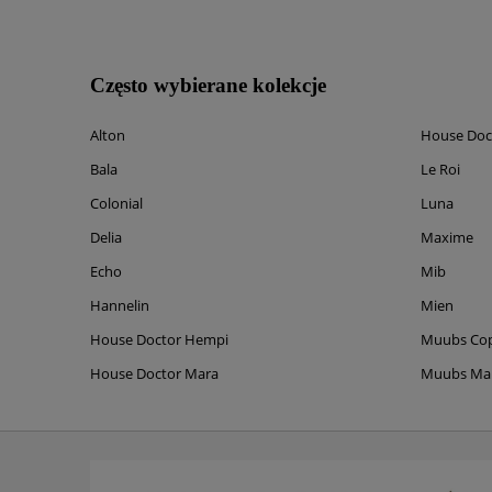
Często wybierane kolekcje
Alton
House Doc
Bala
Le Roi
Colonial
Luna
Delia
Maxime
Echo
Mib
Hannelin
Mien
House Doctor Hempi
Muubs Co
House Doctor Mara
Muubs M