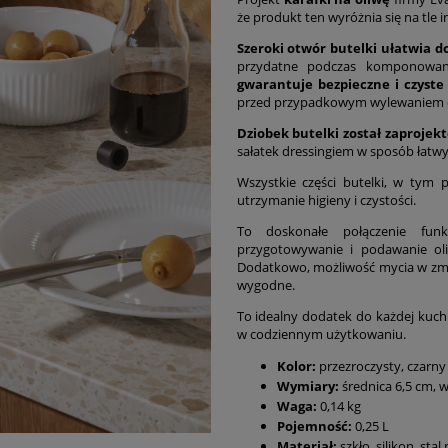
że produkt ten wyróżnia się na tle i
Szeroki otwór butelki ułatwia 
przydatne podczas komponowan
gwarantuje bezpieczne i czyste
przed przypadkowym wylewaniem o
Dziobek butelki został zaprojek
sałatek dressingiem w sposób łatwy 
Wszystkie części butelki, w tym 
utrzymanie higieny i czystości.
To doskonałe połączenie funkcj
przygotowywanie i podawanie oliw
Dodatkowo, możliwość mycia w zmywa
wygodne.
To idealny dodatek do każdej kuchn
w codziennym użytkowaniu.
Kolor:
przezroczysty, czarny
Wymiary:
średnica 6,5 cm, 
Waga:
0,14 kg
Pojemność:
0,25 L
Materiał:
szkło, silikon, sta