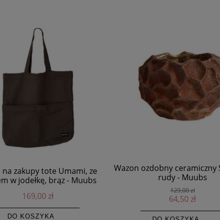
Wazon ozdobny ceramiczny S
 na zakupy tote Umami, ze
rudy - Muubs
m w jodełkę, brąz - Muubs
129,00 zł
169,00 zł
64,50 zł
DO KOSZYKA
DO KOSZYKA