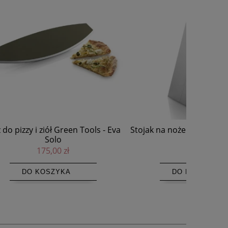
ls - Eva
Stojak na noże Angled Grey szary - Eva
Nóż sze
Solo
japoń
p
399,00 zł
DO KOSZYKA