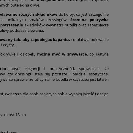
nnych butelek na oliwę.
dodawanie różnych składników
do kolby, co jest szczególnie
ia unikalnych smaków dressingów.
Szczelna pokrywka
 potrząsanie
składników wewnątrz butelki oraz zabezpiecza
liwy podczas nalewania.
towany tak, aby zapobiegać kapaniu,
co ułatwia polewanie
i czysty.
pokrywkę i dziobek,
można myć w zmywarce
, co ułatwia
onalności, elegancji i praktyczności, sprawiające, że
y czy dressingu staje się prostsze i bardziej estetyczne.
rce sprawia, że utrzymanie butelki w czystości jest łatwe i
i, zwłaszcza dla osób ceniących sobie wysoką jakość i design
wysokość 18 cm
l nierdzewna