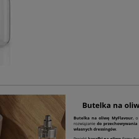
Butelka na oliw
Butelka na oliwę MyFlavour
, 
rozwiązanie
do przechowywania 
własnych dressingów
.
Projekt
karafki na oliwę
firmy Eva