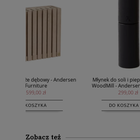
Andersen
Młynek do soli i pieprzu czarny
Plecak z
WoodMill - Andersen Furniture
299,00 zł
DO KOSZYKA
Zobacz też