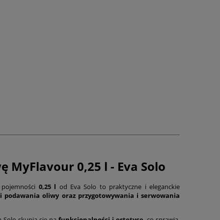
ę MyFlavour 0,25 l - Eva Solo
o pojemności
0,25 l
od Eva Solo to praktyczne i eleganckie
i podawania oliwy oraz przygotowywania i serwowania
 Solo skupia się na
funkcjonalności i estetyce
, co sprawia,