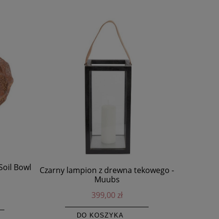
oil Bowl
Czarny lampion z drewna tekowego -
Czarny 
Muubs
399,00 zł
DO KOSZYKA