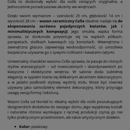
Colla to doskonały wybór dla osób ceniących oryginalne, a
jednocześnie ponadczasowe akcenty we wnętrzach.
Dzięki swoim wymiarom – szerokość 25 cm, głębokość 14 cm i
wysokość 28 cm –
wazon ceramiczny Colla
idealnie nadaje się
do
eksponowania zarówno pojedynczych kwiatów, jak i
minimalistycznych kompozycji
. Jego smukła, wąska forma
sprawia, że doskonale prezentuje się na wąskich półkach,
parapetach, stolikach kawowych czy konsolach. Wewnętrzna i
zewnętrzna glazura zapewniają wodoodporność, co umożliwia
bezpieczne używanie go z żywymi roślinami i kwiatami ciętymi.
Uniwersalny charakter wazonu Colla sprawia, że pasuje do różnych
stylów aranżacyjnych – od nowoczesnych i skandynawskich po
klasyczne i eklektyczne wnętrza. W salonie doda subtelnej
elegancji, w sypialni stanie się delikatnym akcentem dekoracyjnym,
a w jadalni podkreśli stylowy wystrój stołu. Może być również
używany jako samodzielny element dekoracyjny, który przyciąga
uwagę swoją formą i teksturą.
Wazon Colla od Nordal to idealny wybór dla osób poszukujących
designerskich dodatków do swojego domu. Jego wyjątkowy kształt
i naturalne różnice wynikające z ręcznej produkcji czynią go nie
tylko praktycznym przedmiotem, ale także artystycznym dziełem.
Kolor:
piaskowy