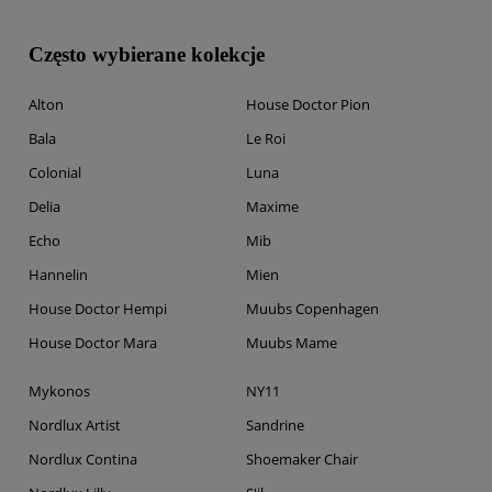
Często wybierane kolekcje
Alton
House Doctor Pion
Bala
Le Roi
Colonial
Luna
Delia
Maxime
Echo
Mib
Hannelin
Mien
House Doctor Hempi
Muubs Copenhagen
House Doctor Mara
Muubs Mame
Mykonos
NY11
Nordlux Artist
Sandrine
Nordlux Contina
Shoemaker Chair