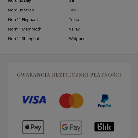
Nordlux Lilly
S'il
Nordlux Strap
Tao
Norr11 Elephant
Tokio
Norr11 Mammoth
Valley
Norr11 Shanghai
Whipped