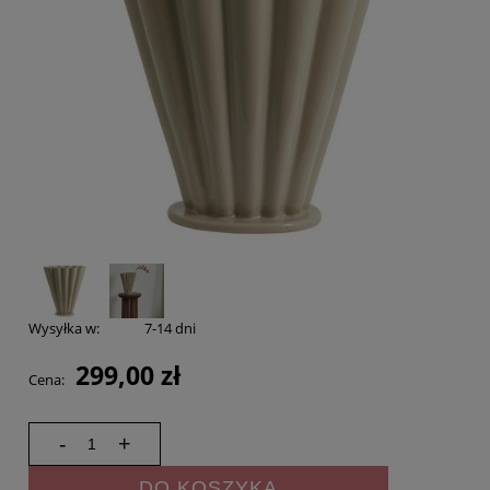
Wysyłka w:
7-14 dni
299,00 zł
Cena:
-
+
DO KOSZYKA