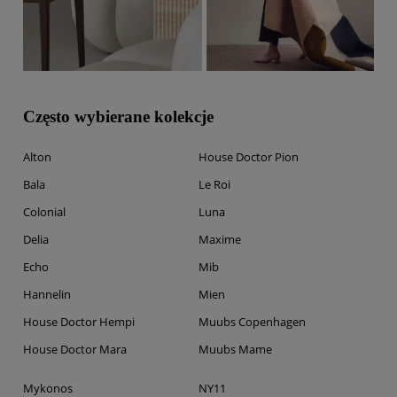
Często wybierane kolekcje
Alton
House Doctor Pion
Bala
Le Roi
Colonial
Luna
Delia
Maxime
Echo
Mib
Hannelin
Mien
House Doctor Hempi
Muubs Copenhagen
House Doctor Mara
Muubs Mame
Mykonos
NY11