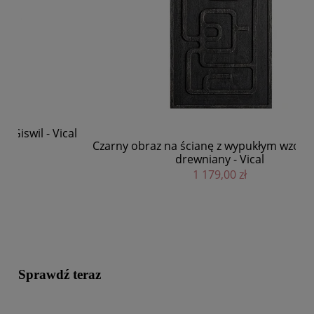
cal
Mi
Czarny obraz na ścianę z wypukłym wzorem Joel,
drewniany - Vical
1 179,00 zł
Sprawdź teraz