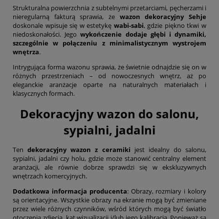
Strukturalna powierzchnia z subtelnymi przetarciami, pęcherzami i
nieregularną fakturą sprawia, że
wazon dekoracyjny Sehje
doskonale wpisuje się w estetykę
wabi-sabi
, gdzie piękno tkwi w
niedoskonałości. Jego
wykończenie dodaje głębi i dynamiki,
szczególnie w połączeniu z minimalistycznym wystrojem
wnętrza
.
Intrygująca forma wazonu sprawia, że świetnie odnajdzie się on w
różnych przestrzeniach – od nowoczesnych wnętrz, aż po
eleganckie aranżacje oparte na naturalnych materiałach i
klasycznych formach.
Dekoracyjny wazon do salonu,
sypialni, jadalni
Ten
dekoracyjny wazon z ceramiki
jest idealny do salonu,
sypialni, jadalni czy holu, gdzie może stanowić centralny element
aranżacji, ale równie dobrze sprawdzi się w ekskluzywnych
wnętrzach komercyjnych.
Dodatkowa informacja producenta
: Obrazy, rozmiary i kolory
są orientacyjne. Wszystkie obrazy na ekranie mogą być zmieniane
przez wiele różnych czynników, wśród których mogą być światło
otoczenia zdjęcia, kąt wizualizacji i/lub jego kalibracja. Ponieważ są