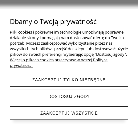
Dbamy o Twoją prywatność
Natural Home Decor | E-mail: sklep at naturalhomedecor.pl | Tel.:
Pliki cookies i pokrewne im technologie umożliwiają poprawne
507 707 299
| NIP: 7971800592 | REGON: 381429127
działanie strony i pomagają nam dostosować ofertę do Twoich
potrzeb. Możesz zaakceptować wykorzystanie przez nas
Copyright © 2026 - Naturalhomedecor.pl
wszystkich tych plików i przejść do sklepu lub dostosować użycie
plików do swoich preferencji, wybierając opcję "Dostosuj zgody".
Więcej o plikach cookies przeczytasz w naszej Polityce
prywatności.
pokaż pełną wersję strony
ZAAKCEPTUJ TYLKO NIEZBĘDNE
Sklep internetowy Shoper.pl
DOSTOSUJ ZGODY
ZAAKCEPTUJ WSZYSTKIE
Letnia Wyprzedaż do -85 % trwa ▶ odkryj swoje