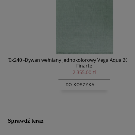
40 -
Dywan wełniany jednokolorowy Vega Aqua 200x300 -
Ła
Finarte
2 355,00 zł
DO KOSZYKA
Sprawdź teraz