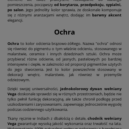
pomieszczenia, począwszy
od korytarza, przedpokoju, sypialni,
po salon
. Jego jednolity kolor sprawia, że doskonale komponuje
się z różnymi aranżacjami wnętrz, dodając im
barwny akcent
elegancji.
Ochra
Ochra
to kolor odcienia brązowo-żółtego. Nazwa "ochra" odnosi
się również do pigmentu o tym właśnie odcieniu, stosowanego w
malarstwie, ceramice i innych dziedzinach sztuki. Ochra może
przybierać różne odcienie, od jasnych, pastelowych po bardziej
intensywne i ciepłe, w zależności od proporcji pigmentów użytych
do jego stworzenia. Jest to kolor powszechnie stosowany w
dekoracji wnętrz, malarstwie, jak również w przemyśle
odzieżowym.
Dzięki swojej uniwersalności,
jednokolorowy dywan wełniany
Vega
doskonale sprawdzi się w różnych przestrzeniach, będzie nie
tylko pełnił funkcję dekoracyjną, ale także chronił podłogę przed
uszkodzeniami i zarysowaniami, zapewniając jednocześnie wygodę
podczas codziennego użytkowania.
Tkany ręcznie w Indiach z dbałością o detale,
chodnik wełniany
Vega
gwarantuje wysoką jakość wykonania oraz trwałość na lata.
Wykorzystanie 100% naturalnej wełny w połączeniu z bawełnianą