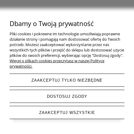
Dbamy o Twoją prywatność
Natural Home Decor | E-mail: sklep at naturalhomedecor.pl | Tel.:
Pliki cookies i pokrewne im technologie umożliwiają poprawne
507 707 299
| NIP: 7971800592 | REGON: 381429127
działanie strony i pomagają nam dostosować ofertę do Twoich
potrzeb. Możesz zaakceptować wykorzystanie przez nas
Copyright © 2026 - Naturalhomedecor.pl
wszystkich tych plików i przejść do sklepu lub dostosować użycie
plików do swoich preferencji, wybierając opcję "Dostosuj zgody".
Więcej o plikach cookies przeczytasz w naszej Polityce
prywatności.
pokaż pełną wersję strony
ZAAKCEPTUJ TYLKO NIEZBĘDNE
Sklep internetowy Shoper.pl
DOSTOSUJ ZGODY
ZAAKCEPTUJ WSZYSTKIE