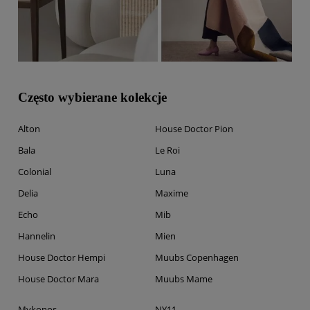
Często wybierane kolekcje
Alton
House Doctor Pion
Bala
Le Roi
Colonial
Luna
Delia
Maxime
Echo
Mib
Hannelin
Mien
House Doctor Hempi
Muubs Copenhagen
House Doctor Mara
Muubs Mame
Mykonos
NY11