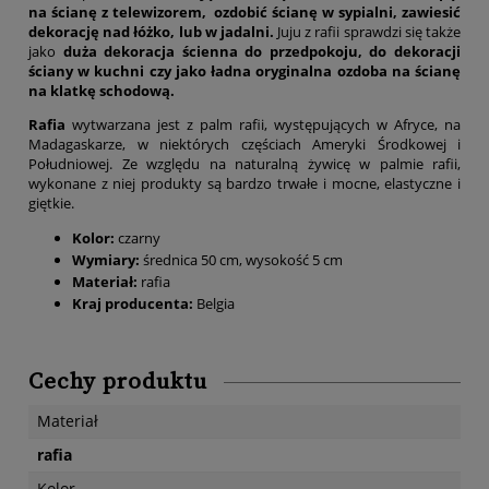
na ścianę z telewizorem, ozdobić ścianę w sypialni, zawiesić
dekorację nad łóżko, lub w jadalni.
Juju z rafii sprawdzi się także
jako
duża dekoracja ścienna do przedpokoju, do dekoracji
ściany w kuchni czy jako ładna oryginalna ozdoba na ścianę
na klatkę schodową.
Rafia
wytwarzana jest z palm rafii, występujących w Afryce, na
Madagaskarze, w niektórych częściach Ameryki Środkowej i
Południowej. Ze względu na naturalną żywicę w palmie rafii,
wykonane z niej produkty są bardzo trwałe i mocne, elastyczne i
giętkie.
Kolor:
czarny
Wymiary:
średnica 50 cm, wysokość 5 cm
Materiał:
rafia
Kraj producenta:
Belgia
Cechy produktu
Materiał
rafia
Kolor