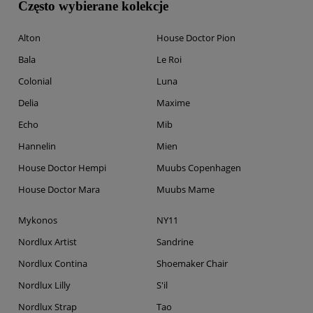
Często wybierane kolekcje
Alton
House Doctor Pion
Bala
Le Roi
Colonial
Luna
Delia
Maxime
Echo
Mib
Hannelin
Mien
House Doctor Hempi
Muubs Copenhagen
House Doctor Mara
Muubs Mame
Mykonos
NY11
Nordlux Artist
Sandrine
Nordlux Contina
Shoemaker Chair
Nordlux Lilly
S'il
Nordlux Strap
Tao