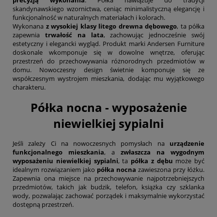
precyzją wykonania
. Półka nawiązuje do tradycji
skandynawskiego wzornictwa, ceniąc minimalistyczną elegancję i
funkcjonalność w naturalnych materiałach i kolorach.
Wykonana
z wysokiej klasy litego drewna dębowego
, ta półka
zapewnia
trwałość na lata
, zachowując jednocześnie swój
estetyczny i elegancki wygląd. Produkt marki Andersen Furniture
doskonale wkomponuje się w dowolne wnętrze, oferując
przestrzeń do przechowywania różnorodnych przedmiotów w
domu. Nowoczesny design świetnie komponuje się ze
współczesnym wystrojem mieszkania, dodając mu wyjątkowego
charakteru.
Półka nocna - wyposażenie
niewielkiej sypialni
Jeśli zależy Ci na nowoczesnych pomysłach na
urządzenie
funkcjonalnego mieszkania
, a
zwłaszcza na wygodnym
wyposażeniu niewielkiej sypialni
, ta
półka z dębu
może być
idealnym rozwiązaniem jako
półka nocna
zawieszona przy łóżku.
Zapewnia ona miejsce na przechowywanie najpotrzebniejszych
przedmiotów, takich jak budzik, telefon, książka czy szklanka
wody, pozwalając zachować porządek i maksymalnie wykorzystać
dostępną przestrzeń.