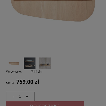
Wysyłka w:
7-14 dni
759,00 zł
Cena:
-
+
DO KOSZYKA