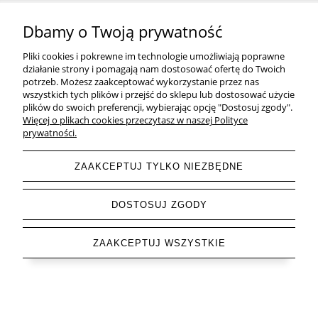
Natural Home Decor
Dbamy o Twoją prywatność
Pliki cookies i pokrewne im technologie umożliwiają poprawne
działanie strony i pomagają nam dostosować ofertę do Twoich
potrzeb. Możesz zaakceptować wykorzystanie przez nas
wszystkich tych plików i przejść do sklepu lub dostosować użycie
Natural Home Decor | E-mail: sklep at naturalhomedecor.pl | Tel.:
plików do swoich preferencji, wybierając opcję "Dostosuj zgody".
507 707 299
| NIP: 7971800592 | REGON: 381429127
Więcej o plikach cookies przeczytasz w naszej Polityce
prywatności.
Copyright © 2026 - Naturalhomedecor.pl
ZAAKCEPTUJ TYLKO NIEZBĘDNE
pokaż pełną wersję strony
DOSTOSUJ ZGODY
Sklep internetowy Shoper.pl
ZAAKCEPTUJ WSZYSTKIE