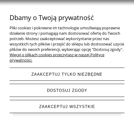
Dbamy o Twoją prywatność
Natural Home Decor | E-mail: sklep at naturalhomedecor.pl | Tel.:
Pliki cookies i pokrewne im technologie umożliwiają poprawne
507 707 299
| NIP: 7971800592 | REGON: 381429127
działanie strony i pomagają nam dostosować ofertę do Twoich
potrzeb. Możesz zaakceptować wykorzystanie przez nas
Copyright © 2026 - Naturalhomedecor.pl
wszystkich tych plików i przejść do sklepu lub dostosować użycie
plików do swoich preferencji, wybierając opcję "Dostosuj zgody".
Więcej o plikach cookies przeczytasz w naszej Polityce
prywatności.
pokaż pełną wersję strony
ZAAKCEPTUJ TYLKO NIEZBĘDNE
Sklep internetowy Shoper.pl
DOSTOSUJ ZGODY
ZAAKCEPTUJ WSZYSTKIE
Letnia Wyprzedaż do -85 % trwa ▶ odkryj swoje