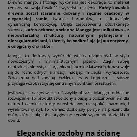
Drewno mango, z którego wykonana jest dekoracja, to materiał
ceniony za swoją trwałość i wyraziste usłojenie.
Każdy kawałek
drewna został starannie dobrany i ręcznie osadzony w
eleganckiej ramie
, tworząc harmonijną, a jednocześnie
dynamiczną kompozycję. Dzięki zastosowaniu odzyskanego
surowca,
każda dekoracja ścienna Mangga jest unikatowa – z
niepowtarzalną strukturą, naturalnymi pęknięciami i
nieregularnościami, które tylko podkreślają jej autentyczny,
ekologiczny charakter
.
Mangga to doskonały wybór do wnętrz urządzonych w stylu
nowoczesnym i minimalistycznym, japandi. Dzięki swojej
neutralnej kolorystyce i organicznej formie z łatwością dopasowuje
się do różnorodnych aranżacji, nadając im ciepła i wyrazistości.
Zawieszona nad kanapą, łóżkiem, czy w korytarzu – zawsze
przyciąga wzrok i staje się centralnym punktem przestrzeni.
Jeśli szukasz czegoś więcej niż zwykły obraz – Mangga to idealne
rozwiązanie. To produkt stworzony z pasją, z poszanowaniem dla
natury i rzemiosła, który wnosi do wnętrza spokój, harmonię i
wyrafinowany styl. To również doskonały pomysł na prezent dla
osób, które cenią sobie oryginalne, ręcznie wykonane dodatki do
domu.
Eleganckie ozdoby na ścianę