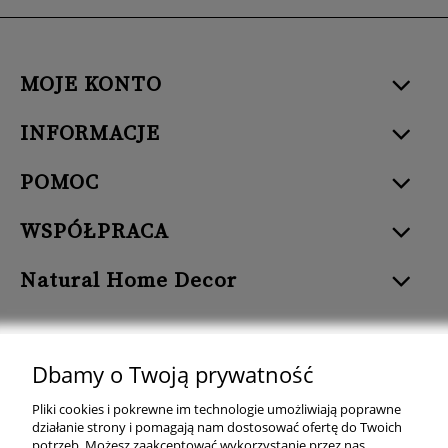
MOJE KONTO
INFORMACJE
POMOC
WSPÓŁPRACA
Natural Home Decor
Dbamy o Twoją prywatność
Natural Home Decor | E-mail: sklep at naturalhomedecor.pl | Tel.:
Pliki cookies i pokrewne im technologie umożliwiają poprawne
507 707 299
| NIP: 7971800592 | REGON: 381429127
działanie strony i pomagają nam dostosować ofertę do Twoich
potrzeb. Możesz zaakceptować wykorzystanie przez nas