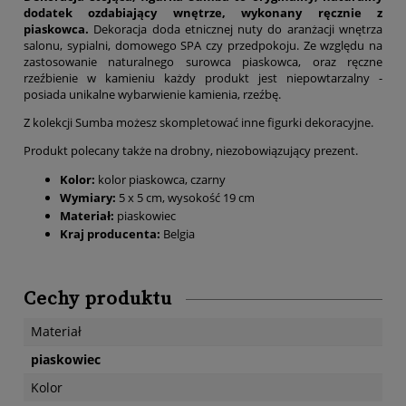
dodatek ozdabiający wnętrze, wykonany ręcznie z
piaskowca.
Dekoracja doda etnicznej nuty do aranżacji wnętrza
salonu, sypialni, domowego SPA czy przedpokoju. Ze względu na
zastosowanie naturalnego surowca piaskowca, oraz ręczne
rzeźbienie w kamieniu każdy produkt jest niepowtarzalny -
posiada unikalne wybarwienie kamienia, rzeźbę.
Z kolekcji Sumba możesz skompletować inne figurki dekoracyjne.
Produkt polecany także na drobny, niezobowiązujący prezent.
Kolor:
kolor piaskowca, czarny
Wymiary:
5 x 5 cm, wysokość 19 cm
Materiał:
piaskowiec
Kraj producenta:
Belgia
Cechy produktu
Materiał
piaskowiec
Kolor