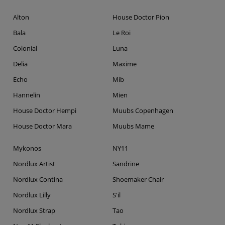
Alton
House Doctor Pion
Bala
Le Roi
Colonial
Luna
Delia
Maxime
Echo
Mib
Hannelin
Mien
House Doctor Hempi
Muubs Copenhagen
House Doctor Mara
Muubs Mame
Mykonos
NY11
Nordlux Artist
Sandrine
Nordlux Contina
Shoemaker Chair
Nordlux Lilly
S'il
Nordlux Strap
Tao