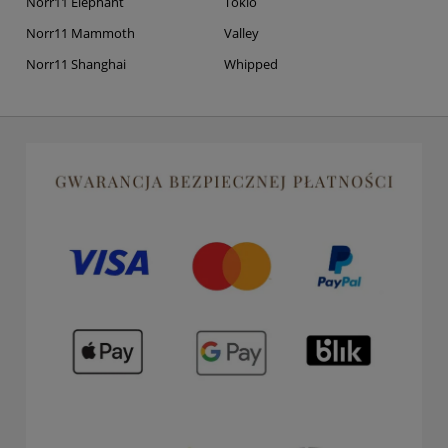
Norr11 Elephant
Tokio
Norr11 Mammoth
Valley
Norr11 Shanghai
Whipped