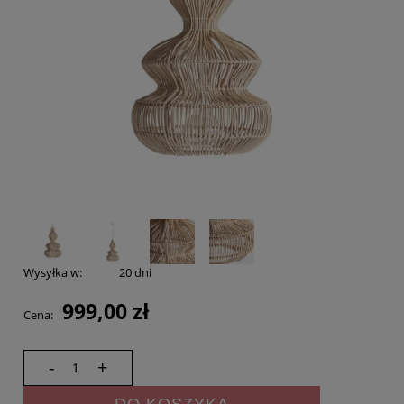
Wysyłka w:
20 dni
999,00 zł
Cena:
-
+
DO KOSZYKA