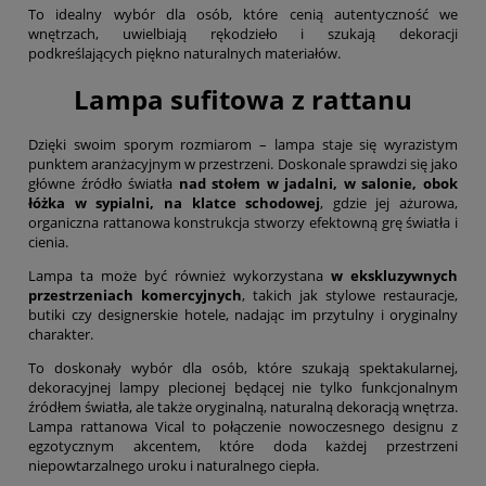
To idealny wybór dla osób, które cenią autentyczność we
wnętrzach, uwielbiają rękodzieło i szukają dekoracji
podkreślających piękno naturalnych materiałów.
Lampa sufitowa z rattanu
Dzięki swoim sporym rozmiarom – lampa staje się wyrazistym
punktem aranżacyjnym w przestrzeni. Doskonale sprawdzi się jako
główne źródło światła
nad stołem w jadalni, w salonie, obok
łóżka w sypialni,
na klatce schodowej
, gdzie jej ażurowa,
organiczna rattanowa konstrukcja stworzy efektowną grę światła i
cienia.
Lampa ta może być również wykorzystana
w ekskluzywnych
przestrzeniach komercyjnych
, takich jak stylowe restauracje,
butiki czy designerskie hotele, nadając im przytulny i oryginalny
charakter.
To doskonały wybór dla osób, które szukają spektakularnej,
dekoracyjnej lampy plecionej będącej nie tylko funkcjonalnym
źródłem światła, ale także oryginalną, naturalną dekoracją wnętrza.
Lampa rattanowa Vical to połączenie nowoczesnego designu z
egzotycznym akcentem, które doda każdej przestrzeni
niepowtarzalnego uroku i naturalnego ciepła.