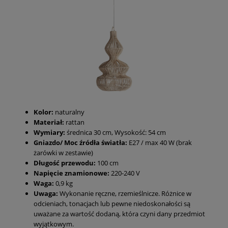
Kolor:
naturalny
Materiał:
rattan
Wymiary:
średnica 30 cm, Wysokość: 54 cm
Gniazdo/ Moc źródła światła:
E27 / max 40 W (brak
żarówki w zestawie)
Długość przewodu:
100 cm
Napięcie znamionowe:
220-240 V
Waga:
0,9 kg
Uwaga:
Wykonanie ręczne, rzemieślnicze. Różnice w
odcieniach, tonacjach lub pewne niedoskonałości są
uważane za wartość dodaną, która czyni dany przedmiot
wyjątkowym.