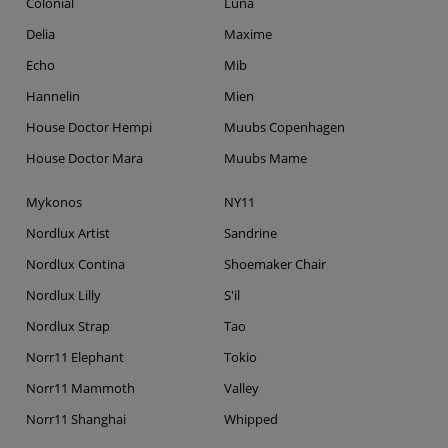
Colonial
Luna
Delia
Maxime
Echo
Mib
Hannelin
Mien
House Doctor Hempi
Muubs Copenhagen
House Doctor Mara
Muubs Mame
Mykonos
NY11
Nordlux Artist
Sandrine
Nordlux Contina
Shoemaker Chair
Nordlux Lilly
S'il
Nordlux Strap
Tao
Norr11 Elephant
Tokio
Norr11 Mammoth
Valley
Norr11 Shanghai
Whipped