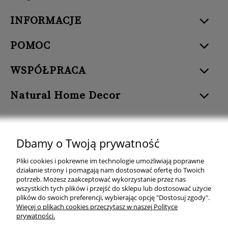
INFORMACJE
POMOC
WSPÓŁPRACA
Natural Home Decor
Dbamy o Twoją prywatność
Natural Home Decor | E-mail: sklep at naturalhomedecor.pl | Tel.:
Pliki cookies i pokrewne im technologie umożliwiają poprawne
507 707 299
| NIP: 7971800592 | REGON: 381429127
działanie strony i pomagają nam dostosować ofertę do Twoich
potrzeb. Możesz zaakceptować wykorzystanie przez nas
Copyright © 2026 - Naturalhomedecor.pl
wszystkich tych plików i przejść do sklepu lub dostosować użycie
plików do swoich preferencji, wybierając opcję "Dostosuj zgody".
Więcej o plikach cookies przeczytasz w naszej Polityce
prywatności.
pokaż pełną wersję strony