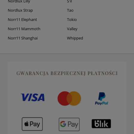
Nordlux Lilly
S'il
Nordlux Strap
Tao
Norr11 Elephant
Tokio
Norr11 Mammoth
Valley
Norr11 Shanghai
Whipped