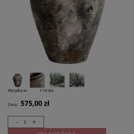
Wysyłka w:
7-14 dni
575,00 zł
Cena:
-
+
DO KOSZYKA