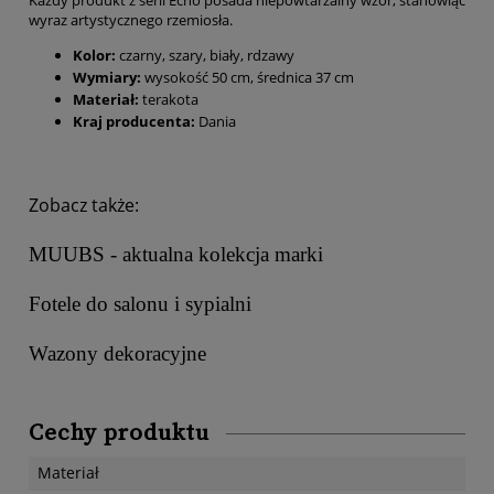
Każdy produkt z serii Echo posada niepowtarzalny wzór, stanowiąc
wyraz artystycznego rzemiosła.
Kolor:
czarny, szary, biały, rdzawy
Wymiary:
wysokość 50 cm, średnica 37 cm
Materiał:
terakota
Kraj producenta:
Dania
Zobacz także:
MUUBS - aktualna kolekcja marki
Fotele do salonu i sypialni
Wazony dekoracyjne
Cechy produktu
Materiał