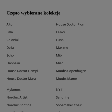
Często wybierane kolekcje
Alton
House Doctor Pion
Bala
Le Roi
Colonial
Luna
Delia
Maxime
Echo
Mib
Hannelin
Mien
House Doctor Hempi
Muubs Copenhagen
House Doctor Mara
Muubs Mame
Mykonos
NY11
Nordlux Artist
Sandrine
Nordlux Contina
Shoemaker Chair