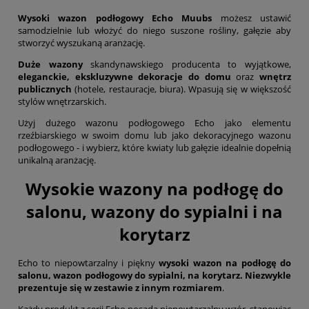
Wysoki wazon podłogowy
Echo Muubs
możesz ustawić
samodzielnie lub włożyć do niego suszone rośliny, gałęzie aby
stworzyć wyszukaną aranżację.
Duże wazony
skandynawskiego producenta to wyjątkowe,
eleganckie, ekskluzywne
dekoracje
do domu
oraz
wnętrz
publicznych
(hotele, restauracje, biura). Wpasują się w większość
stylów wnętrzarskich.
Użyj dużego wazonu podłogowego Echo jako elementu
rzeźbiarskiego w swoim domu lub jako dekoracyjnego wazonu
podłogowego - i wybierz, które kwiaty lub gałęzie idealnie dopełnią
unikalną aranżację.
W
ysokie wazony na podłogę do
salonu
, wazony do sypialni i na
korytarz
Echo to niepowtarzalny i piękny
wysoki wazon na podłogę do
salonu, wazon podłogowy do sypialni, na korytarz. Niezwykle
prezentuje się w zestawie z innym rozmiarem
.