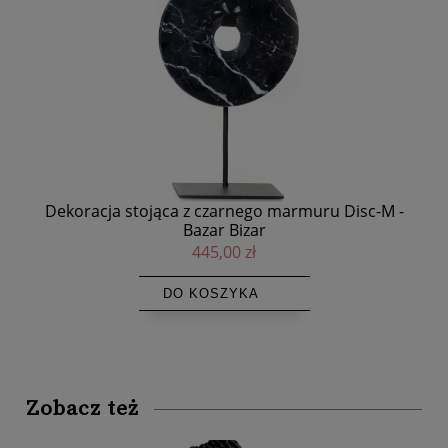
-
Dekoracja stojąca z czarnego marmuru Disc-S -
Fot
Bazar Bizar
389,00 zł
DO KOSZYKA
Zobacz też