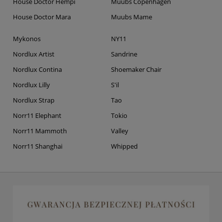
House Doctor Hempi
Muubs Copenhagen
House Doctor Mara
Muubs Mame
Mykonos
NY11
Nordlux Artist
Sandrine
Nordlux Contina
Shoemaker Chair
Nordlux Lilly
S'il
Nordlux Strap
Tao
Norr11 Elephant
Tokio
Norr11 Mammoth
Valley
Norr11 Shanghai
Whipped