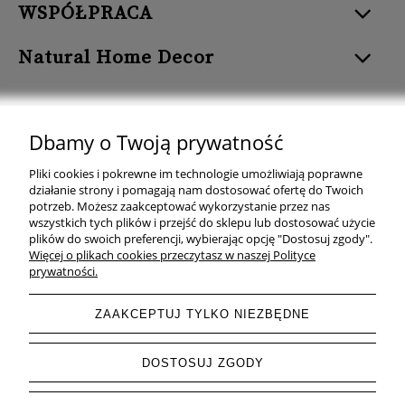
WSPÓŁPRACA
Natural Home Decor
Dbamy o Twoją prywatność
Natural Home Decor | E-mail: sklep at naturalhomedecor.pl | Tel.:
Pliki cookies i pokrewne im technologie umożliwiają poprawne
507 707 299
| NIP: 7971800592 | REGON: 381429127
działanie strony i pomagają nam dostosować ofertę do Twoich
potrzeb. Możesz zaakceptować wykorzystanie przez nas
Copyright © 2026 - Naturalhomedecor.pl
wszystkich tych plików i przejść do sklepu lub dostosować użycie
plików do swoich preferencji, wybierając opcję "Dostosuj zgody".
Więcej o plikach cookies przeczytasz w naszej Polityce
prywatności.
pokaż pełną wersję strony
ZAAKCEPTUJ TYLKO NIEZBĘDNE
Sklep internetowy Shoper.pl
DOSTOSUJ ZGODY