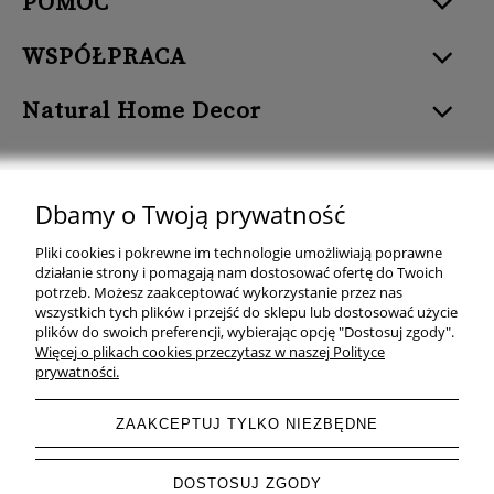
POMOC
WSPÓŁPRACA
Natural Home Decor
Dbamy o Twoją prywatność
Natural Home Decor | E-mail: sklep at naturalhomedecor.pl | Tel.:
Pliki cookies i pokrewne im technologie umożliwiają poprawne
507 707 299
| NIP: 7971800592 | REGON: 381429127
działanie strony i pomagają nam dostosować ofertę do Twoich
potrzeb. Możesz zaakceptować wykorzystanie przez nas
Copyright © 2026 - Naturalhomedecor.pl
wszystkich tych plików i przejść do sklepu lub dostosować użycie
plików do swoich preferencji, wybierając opcję "Dostosuj zgody".
Więcej o plikach cookies przeczytasz w naszej Polityce
prywatności.
pokaż pełną wersję strony
ZAAKCEPTUJ TYLKO NIEZBĘDNE
Sklep internetowy Shoper.pl
DOSTOSUJ ZGODY