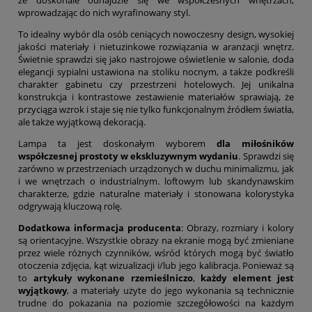
że doskonale odnajdzie się we współczesnych wnętrzach,
wprowadzając do nich wyrafinowany styl.
To idealny wybór dla osób ceniących nowoczesny design, wysokiej
jakości materiały i nietuzinkowe rozwiązania w aranżacji wnętrz.
Świetnie sprawdzi się jako nastrojowe oświetlenie w salonie, doda
elegancji sypialni ustawiona na stoliku nocnym, a także podkreśli
charakter gabinetu czy przestrzeni hotelowych. Jej unikalna
konstrukcja i kontrastowe zestawienie materiałów sprawiają, że
przyciąga wzrok i staje się nie tylko funkcjonalnym źródłem światła,
ale także wyjątkową dekoracją.
Lampa ta jest doskonałym wyborem
dla miłośników
współczesnej prostoty w ekskluzywnym wydaniu
. Sprawdzi się
zarówno w przestrzeniach urządzonych w duchu minimalizmu, jak
i we wnętrzach o industrialnym. loftowym lub skandynawskim
charakterze, gdzie naturalne materiały i stonowana kolorystyka
odgrywają kluczową rolę.
Dodatkowa informacja producenta
: Obrazy, rozmiary i kolory
są orientacyjne. Wszystkie obrazy na ekranie mogą być zmieniane
przez wiele różnych czynników, wśród których mogą być światło
otoczenia zdjęcia, kąt wizualizacji i/lub jego kalibracja. Ponieważ są
to
artykuły wykonane rzemieślniczo
,
każdy element jest
wyjątkowy
, a materiały użyte do jego wykonania są technicznie
trudne do pokazania na poziomie szczegółowości na każdym