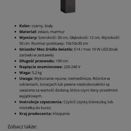
Kolor:
czarny, biały
Materiał:
żelazo, marmur
Wymiary:
Szerokość: 30 cm, Głębokość: 12 cm, Wysokość:
50 cm. Rozmiar podstawy: 10x10x30 cm
Gniazdo/ Moc źródła światła:
E14 / max 10 W LED (brak
żarówki w zestawie)
Długość przewodu:
190 cm
Napięcie znamionowe:
220-240 V
Waga:
5,2 kg
Uwaga:
Wykonanie ręczne, rzemieślnicze. Różnice w
odcieniach, tonacjach lub pewne niedoskonałości są
uważane za wartość dodaną, która czyni dany przedmiot
wyjątkowym.
Instrukcje czyszczenia:
Czyścić czystą ściereczką, lub
miotełką do kurzu
Kraj producenta:
Hiszpania
Zobacz także: