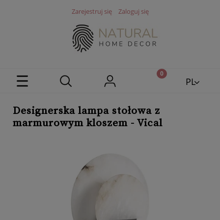
Zarejestruj się
Zaloguj się
PL
EN
Designerska lampa stołowa z
marmurowym kloszem - Vical