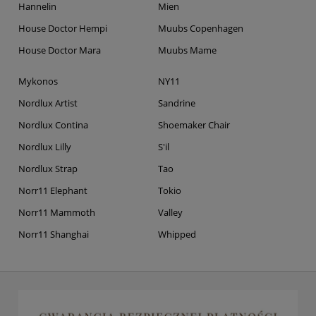
Hannelin
Mien
House Doctor Hempi
Muubs Copenhagen
House Doctor Mara
Muubs Mame
Mykonos
NY11
Nordlux Artist
Sandrine
Nordlux Contina
Shoemaker Chair
Nordlux Lilly
S'il
Nordlux Strap
Tao
Norr11 Elephant
Tokio
Norr11 Mammoth
Valley
Norr11 Shanghai
Whipped