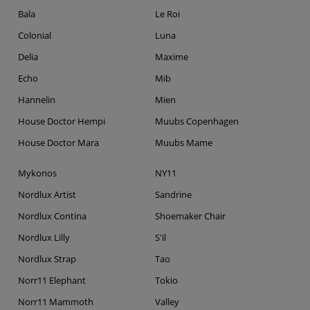
Bala
Le Roi
Colonial
Luna
Delia
Maxime
Echo
Mib
Hannelin
Mien
House Doctor Hempi
Muubs Copenhagen
House Doctor Mara
Muubs Mame
Mykonos
NY11
Nordlux Artist
Sandrine
Nordlux Contina
Shoemaker Chair
Nordlux Lilly
S'il
Nordlux Strap
Tao
Norr11 Elephant
Tokio
Norr11 Mammoth
Valley