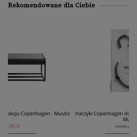
Rekomendowane dla Ciebie
ubs
Haczyki Copenhagen do wieszaków zestaw 2 szt -
N
Muubs
59,15 zł
169,00 zł