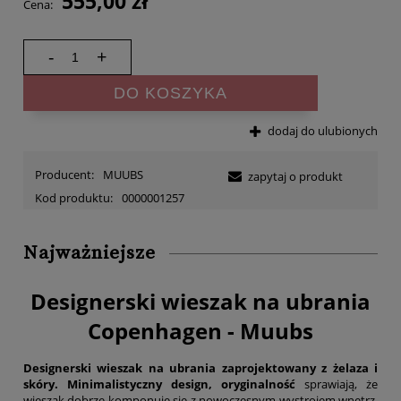
555,00 zł
Cena:
-
+
DO KOSZYKA
dodaj do ulubionych
Producent:
MUUBS
zapytaj o produkt
Kod produktu:
0000001257
Najważniejsze
Designerski wieszak na ubrania
Copenhagen - Muubs
Designerski wieszak na ubrania zaprojektowany z żelaza i
skóry.
Minimalistyczny design, oryginalność
sprawiają, że
wieszak dobrze komponuje się z nowoczesnym wystrojem wnętrz.