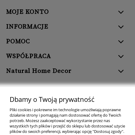
MOJE KONTO
INFORMACJE
POMOC
WSPÓŁPRACA
Natural Home Decor
Dbamy o Twoją prywatność
Natural Home Decor | E-mail: sklep at naturalhomedecor.pl | Tel.:
Pliki cookies i pokrewne im technologie umożliwiają poprawne
507 707 299
| NIP: 7971800592 | REGON: 381429127
działanie strony i pomagają nam dostosować ofertę do Twoich
potrzeb. Możesz zaakceptować wykorzystanie przez nas
Copyright © 2026 - Naturalhomedecor.pl
wszystkich tych plików i przejść do sklepu lub dostosować użycie
plików do swoich preferencji, wybierając opcję "Dostosuj zgody".