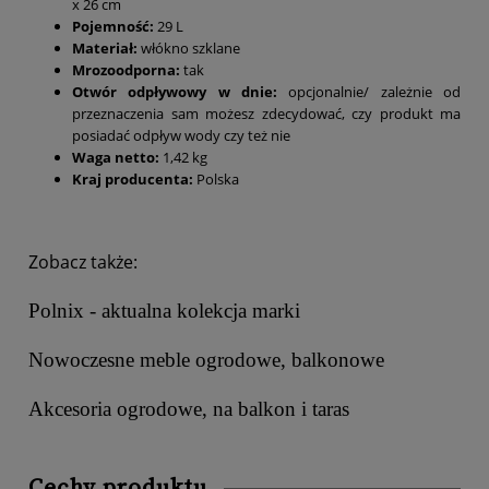
x 26 cm
Pojemność:
29 L
Materiał:
włókno szklane
Mrozoodporna:
tak
Otwór odpływowy w dnie:
opcjonalnie/ zależnie od
przeznaczenia sam możesz zdecydować, czy produkt ma
posiadać odpływ wody czy też nie
Waga netto:
1,42 kg
Kraj producenta:
Polska
Zobacz także:
Polnix - aktualna kolekcja marki
Nowoczesne meble ogrodowe, balkonowe
Akcesoria ogrodowe, na balkon i taras
Cechy produktu