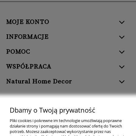
MOJE KONTO
INFORMACJE
POMOC
WSPÓŁPRACA
Natural Home Decor
Dbamy o Twoją prywatność
Natural Home Decor | E-mail: sklep at naturalhomedecor.pl | Tel.:
Pliki cookies i pokrewne im technologie umożliwiają poprawne
507 707 299
| NIP: 7971800592 | REGON: 381429127
działanie strony i pomagają nam dostosować ofertę do Twoich
potrzeb. Możesz zaakceptować wykorzystanie przez nas
Copyright © 2026 - Naturalhomedecor.pl