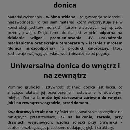
donica
Materiał wykonania –
włókno szklane
– to gwarancja solidności i
niezawodności. To ten sam materiał, który wykorzystuje się w
konstrukcji jachtów morskich, turbin wiatrowych czy sprzętu
przemysłowego. Dzięki temu donica jest w pełni
odporna na
działanie wilgoci, promieniowania UV, uszkodzenia
mechaniczne oraz skrajne temperatury – łącznie z mrozem
(donica mrozoodporna)
. To
produkt całoroczny
, który
zachowuje swój wygląd i właściwości niezależnie od pogody.
Uniwersalna donica do wnętrz i
na zewnątrz
Pomimo grubości i sztywności ścianek, donica jest lekka, co
znacząco ułatwia jej przenoszenie i ustawianie w dowolnym
miejscu. Donica ta
może być stosowana zarówno do wnętrz,
jak i na zewnątrz w ogrodzie, przed domem.
Kwadratowy kształt donicy
świetnie sprawdza się szczególnie na
mniejszych przestrzeniach, jak
na balkonie, tarasie, przy
drzwiach wejściowych, wzdłuż ścieżki przy trawniku
–
subtelnie wzbogacając przestrzeń, dodając jej głębi i struktury.