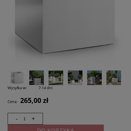
Wysyłka w:
7-14 dni
265,00 zł
Cena:
-
+
DO KOSZYKA