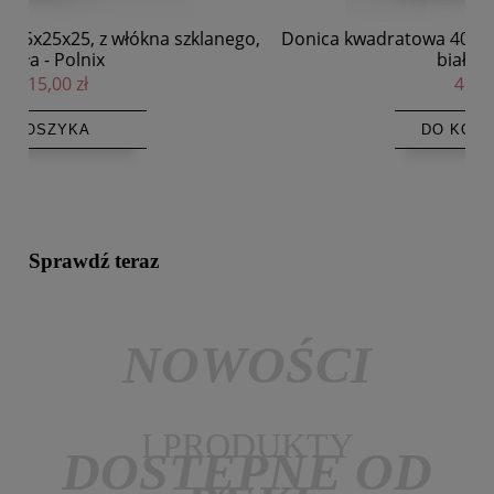
go,
Donica kwadratowa 40x40x40, z włókna szklanego,
Do
biała - Polnix
455,00 zł
DO KOSZYKA
Sprawdź teraz
NOWOŚCI
I PRODUKTY
DOSTĘPNE OD