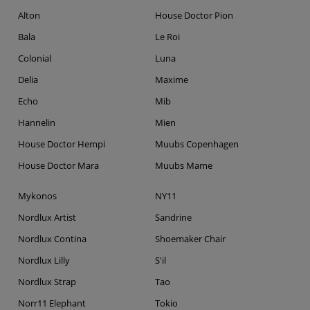
Alton
House Doctor Pion
Bala
Le Roi
Colonial
Luna
Delia
Maxime
Echo
Mib
Hannelin
Mien
House Doctor Hempi
Muubs Copenhagen
House Doctor Mara
Muubs Mame
Mykonos
NY11
Nordlux Artist
Sandrine
Nordlux Contina
Shoemaker Chair
Nordlux Lilly
S'il
Nordlux Strap
Tao
Norr11 Elephant
Tokio