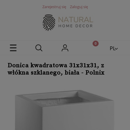
Zarejestruj się
Zaloguj się
PL
EN
Donica kwadratowa 31x31x31, z
włókna szklanego, biała - Polnix