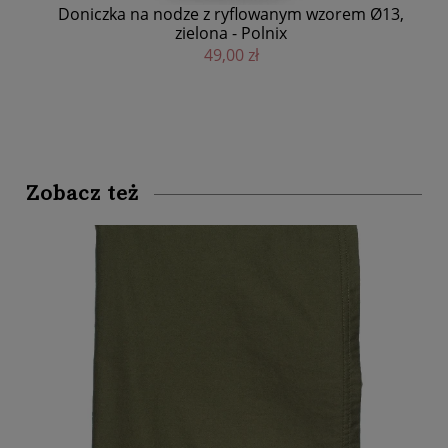
Doniczka na nodze z ryflowanym wzorem Ø13,
Don
zielona - Polnix
49,00 zł
Zobacz też