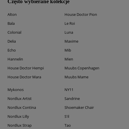
Często wybierane kolekcje
Alton
House Doctor Pion
Bala
Le Roi
Colonial
Luna
Delia
Maxime
Echo
Mib
Hannelin
Mien
House Doctor Hempi
Muubs Copenhagen
House Doctor Mara
Muubs Mame
Mykonos
NY11
Nordlux Artist
Sandrine
Nordlux Contina
Shoemaker Chair
Nordlux Lilly
S'il
Nordlux Strap
Tao