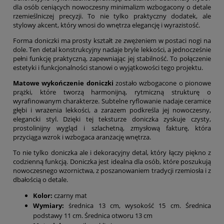
dla osób ceniących nowoczesny minimalizm wzbogacony o detale
rzemieślniczej precyzji. To nie tylko praktyczny dodatek, ale
stylowy akcent, który wnosi do wnętrza elegancję i wyrazistość.
Forma doniczki ma prosty kształt ze zwężeniem w postaci nogi na
dole. Ten detal konstrukcyjny nadaje bryle lekkości, a jednocześnie
pełni funkcję praktyczną, zapewniając jej stabilność. To połączenie
estetyki i funkcjonalności stanowi o wyjątkowości tego projektu.
Matowe wykończenie doniczki
zostało wzbogacone o pionowe
prążki, które tworzą harmonijną, rytmiczną strukturę o
wyrafinowanym charakterze. Subtelne ryflowanie nadaje ceramice
głębi i wrażenia lekkości, a zarazem podkreśla jej nowoczesny,
elegancki styl. Dzięki tej teksturze doniczka zyskuje czysty,
prostolinijny wygląd i szlachetną, zmysłową fakturę, która
przyciąga wzrok i wzbogaca aranżację wnętrza.
To nie tylko doniczka ale i dekoracyjny detal, który łączy piękno z
codzienną funkcją. Doniczka jest idealna dla osób, które poszukują
nowoczesnego wzornictwa, z poszanowaniem tradycji rzemiosła i z
dbałością o detale.
Kolor:
czarny mat
Wymiary:
średnica 13 cm, wysokość 15 cm. Średnica
podstawy 11 cm. Średnica otworu 13 cm