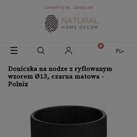
Zarejestruj się
Zaloguj się
PL
EN
Doniczka na nodze z ryflowanym
wzorem Ø13, czarna matowa -
Polnix