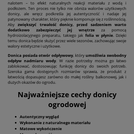
nalotem – to efekt naturalnych reakcji materiału z wodą i
podłożem. Ten proces nie tylko nie obniża walorów użytkowych
donicy, ale wręcz podkreśla jej autentyczność i nadaje jej
patynowany charakter, który pięknie komponuje się z roślinnością.
Aby
zwiększyć trwałość donicy, przed sadzeniem warto
dodatkowo zabezpieczyć jej wnętrze
za pomocą
hydroizolacyjnego preparatu, takiego jak
folia w płynie
. Dzięki
temu donica będzie służyć przez wiele sezonów, zachowując swoje
walory estetyczne i użytkowe.
Donica posiada otwór odpływowy
, który
umożliwia swobodny
odpływ nadmiaru wody
. W razie potrzeby można go łatwo
zablokować, dostosowując funkcję donicy do swoich potrzeb.
Szeroka gama dostępnych rozmiarów sprawia, że produkt z
łatwością dopasujesz zarówno do małej rośliny balkonowej, jak i
dużych okazów do ogrodu.
Najważniejsze cechy donicy
ogrodowej
Autentyczny wygląd
Wykonanie z naturalnego materiału
Matowe wykończenie