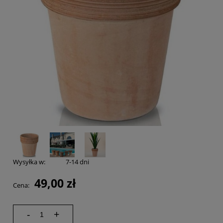
Wysyłka w:
7-14 dni
49,00 zł
Cena:
-
+