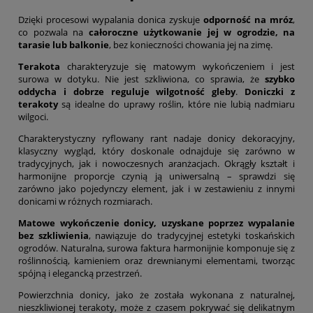
Dzięki procesowi wypalania donica zyskuje
odporność na mróz
,
co pozwala na
całoroczne użytkowanie jej w ogrodzie, na
tarasie lub balkonie
, bez konieczności chowania jej na zimę.
Terakota
charakteryzuje się matowym wykończeniem i jest
surowa w dotyku. Nie jest szkliwiona, co sprawia, że
szybko
oddycha i dobrze reguluje wilgotność gleby
.
Doniczki z
terakoty
są idealne do uprawy roślin, które nie lubią nadmiaru
wilgoci.
Charakterystyczny ryflowany rant nadaje donicy dekoracyjny,
klasyczny wygląd, który doskonale odnajduje się zarówno w
tradycyjnych, jak i nowoczesnych aranżacjach. Okrągły kształt i
harmonijne proporcje czynią ją uniwersalną – sprawdzi się
zarówno jako pojedynczy element, jak i w zestawieniu z innymi
donicami w różnych rozmiarach.
Matowe wykończenie donicy, uzyskane poprzez wypalanie
bez szkliwienia
, nawiązuje do tradycyjnej estetyki toskańskich
ogrodów. Naturalna, surowa faktura harmonijnie komponuje się z
roślinnością, kamieniem oraz drewnianymi elementami, tworząc
spójną i elegancką przestrzeń.
Powierzchnia donicy, jako że została wykonana z naturalnej,
nieszkliwionej terakoty, może z czasem pokrywać się delikatnym