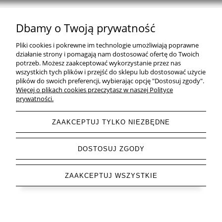
Dbamy o Twoją prywatność
Natural Home Decor | E-mail: sklep at naturalhomedecor.pl | Tel.:
Pliki cookies i pokrewne im technologie umożliwiają poprawne
507 707 299
| NIP: 7971800592 | REGON: 381429127
działanie strony i pomagają nam dostosować ofertę do Twoich
potrzeb. Możesz zaakceptować wykorzystanie przez nas
Copyright © 2026 - Naturalhomedecor.pl
wszystkich tych plików i przejść do sklepu lub dostosować użycie
plików do swoich preferencji, wybierając opcję "Dostosuj zgody".
Więcej o plikach cookies przeczytasz w naszej Polityce
prywatności.
pokaż pełną wersję strony
ZAAKCEPTUJ TYLKO NIEZBĘDNE
Sklep internetowy Shoper.pl
DOSTOSUJ ZGODY
ZAAKCEPTUJ WSZYSTKIE
Letnia Wyprzedaż do -85 % trwa ▶ odkryj swoje