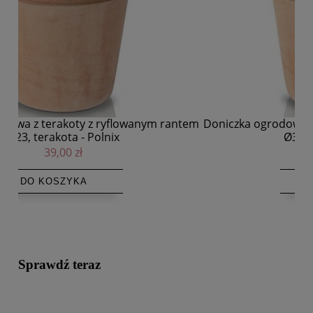
tem
Doniczka ogrodowa z terakoty z ryflowanym rantem
Do
Ø31, terakota - Polnix
89,00 zł
DO KOSZYKA
Sprawdź teraz