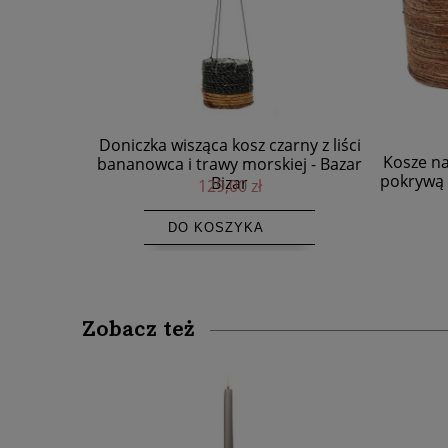
y z liści
Szklan
Kosze na pranie do przechowywania z
j - Bazar
pokrywą Chingon Banana, 2 szt - Bazar
Bizar
899,00 zł
Zobacz też