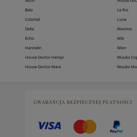
Alton
House Doc
Bala
Le Roi
Colonial
Luna
Delia
Maxime
Echo
Mib
Hannelin
Mien
House Doctor Hempi
Muubs Co
House Doctor Mara
Muubs M