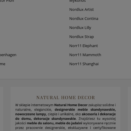
tor Pion
Mykonos
Nordlux Artist
Nordlux Contina
Nordlux Lilly
Nordlux Strap
Norr11 Elephant
penhagen
Norr11 Mammoth
ame
Norr11 Shanghai