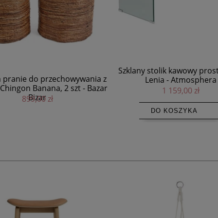
y stolik kawowy prostokątny
Drewniana lampa stołowa z
Lenia - Atmosphera
mango z bawełnianym klo
1 159,00 zł
BLOOMINGVILLE
1 099,00 zł
DO KOSZYKA