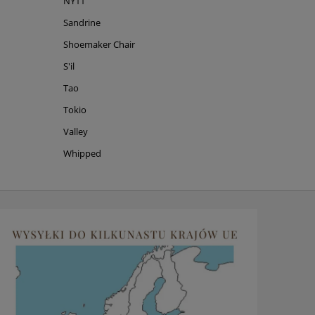
NY11
Sandrine
Shoemaker Chair
S'il
Tao
Tokio
Valley
Whipped