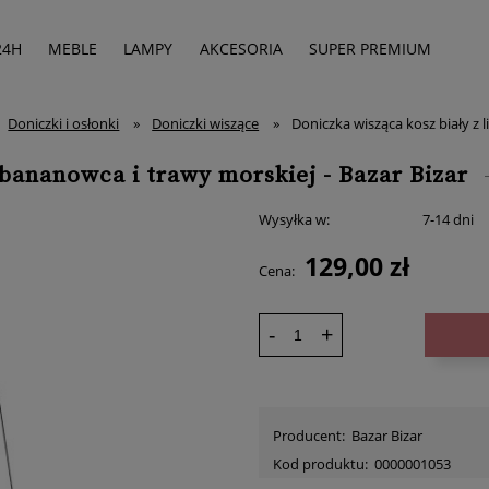
24H
MEBLE
LAMPY
AKCESORIA
SUPER PREMIUM
Doniczki i osłonki
»
Doniczki wiszące
»
Doniczka wisząca kosz biały z l
i bananowca i trawy morskiej - Bazar Bizar
Wysyłka w:
7-14 dni
129,00 zł
Cena:
-
+
Producent:
Bazar Bizar
Kod produktu:
0000001053