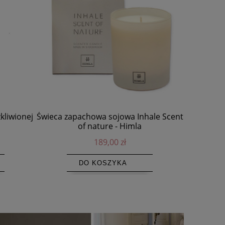
kliwionej
Świeca zapachowa sojowa Inhale Scent
Krzesło d
of nature - Himla
Elephan
Du
189,00 zł
DO KOSZYKA