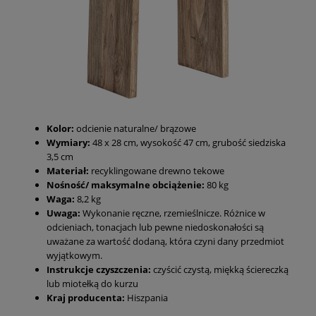
Kolor:
odcienie naturalne/ brązowe
Wymiary:
48 x 28 cm, wysokość 47 cm, grubość siedziska
3,5 cm
Materiał:
recyklingowane drewno tekowe
Nośność/ maksymalne obciążenie:
80 kg
Waga:
8,2 kg
Uwaga:
Wykonanie ręczne, rzemieślnicze. Różnice w
odcieniach, tonacjach lub pewne niedoskonałości są
uważane za wartość dodaną, która czyni dany przedmiot
wyjątkowym.
Instrukcje czyszczenia:
czyścić czystą, miękką ściereczką
lub miotełką do kurzu
Kraj producenta:
Hiszpania