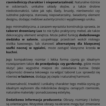
rzemieślniczy charakter i niepowtarzalność
. Naturalne różnice
w odcieniach, unikalne układy słojów, a także drobne
niedoskonałości, takie jak sęki, ślady, bruzdy, nierówności czy
subtelne pęknięcia, stanowią niepowtarzalny, świadomy element
designu, dodając meblowi autentyczności i wyjątkowego uroku.
Jego minimalistyczna, a zarazem wyrazista konstrukcja sprawia, że
taboret drewniany Lux
to nie tylko praktyczny mebel, ale także
dekoracyjny element wnętrza. Może pełnić funkcję
dodatkowego
siedziska w salonie
, uzupełniając przestrzeń wokół niskiego
stolika kawowego, lub stanowić
alternatywę dla klasycznej
szafki nocnej w sypialni,
może zastąpić klasyczne krzesła
w
kuchni
.
Jego kompaktowy rozmiar i lekka forma czynią go idealnym
rozwiązaniem także
do przedpokoju czy garderoby,
gdzie może
służyć jako wygodne miejsce do zakładania butów. Dzięki
odporności drewna tekowego na wilgoć taboret Lux sprawdzi się
również
w łazience
, dodając jej ciepła i naturalnej harmonii.
Uniwersalność, trwałość i unikalny charakter tego mebla czynią go
idealnym wyborem dla miłośników designu ceniących rzemiosło,
naturalne materiały i ponadczasową estetykę.
Dodatkowa informacja producenta
: Obrazy, rozmiary i kolory
są orientacyjne. Wszystkie obrazy na ekranie mogą być zmieniane