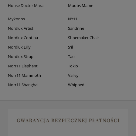
House Doctor Mara
Muubs Mame
Mykonos
NY11
Nordlux Artist
Sandrine
Nordlux Contina
Shoemaker Chair
Nordlux Lilly
S'il
Nordlux Strap
Tao
Norr11 Elephant
Tokio
Norr11 Mammoth
Valley
Norr11 Shanghai
Whipped