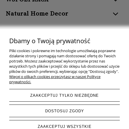
Natural Home Decor
Dbamy o Twoją prywatność
Natural Home Decor | E-mail: sklep at naturalhomedecor.pl | Tel.:
Pliki cookies i pokrewne im technologie umożliwiają poprawne
507 707 299
| NIP: 7971800592 | REGON: 381429127
działanie strony i pomagają nam dostosować ofertę do Twoich
potrzeb. Możesz zaakceptować wykorzystanie przez nas
Copyright © 2026 - Naturalhomedecor.pl
wszystkich tych plików i przejść do sklepu lub dostosować użycie
plików do swoich preferencji, wybierając opcję "Dostosuj zgody".
Więcej o plikach cookies przeczytasz w naszej Polityce
prywatności.
pokaż pełną wersję strony
ZAAKCEPTUJ TYLKO NIEZBĘDNE
Sklep internetowy Shoper.pl
DOSTOSUJ ZGODY
ZAAKCEPTUJ WSZYSTKIE