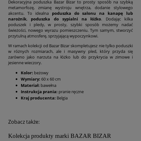
Dekoracyjna poduszka Bazar Bizar to prosty sposób na szybką
metamorfozę, zmianę wystroju wnętrza, dodanie stylowego
akcentu. To idealna
poduszka do salonu na kanapę lub
narożnik
,
poduszka do sypialni na łóżko
. Dodając kilka
poduszek i pledy, w prosty, szybki sposób możemy nadać
świeżości, nowego wyrazu pomieszczeniu. Tym samym, stworzyć
przytulną atmosferę, sprzyjającą wypoczynkowi.
W ramach kolekcji od Bazar Bizar skompletujesz nie tylko poduszki
w różnych rozmiarach, ale i masywny pled, który przyda się
zarówno jako narzuta na łóżko lub do przykrycia w zimowe i
jesienne wieczory.
Kolor:
beżowy
Wymiary:
60 x 60 cm
Materiał:
bawełna
Instrukcja prania:
pranie ręczne
Kraj producenta:
Belgia
Zobacz także:
Kolekcja produkty marki BAZAR BIZAR