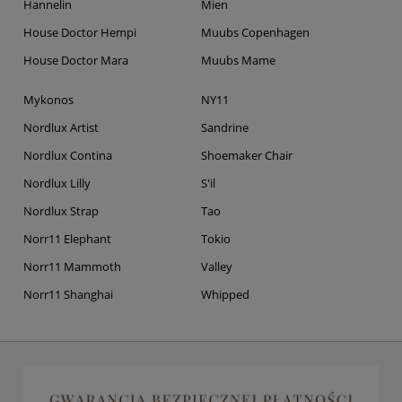
Hannelin
Mien
House Doctor Hempi
Muubs Copenhagen
House Doctor Mara
Muubs Mame
Mykonos
NY11
Nordlux Artist
Sandrine
Nordlux Contina
Shoemaker Chair
Nordlux Lilly
S'il
Nordlux Strap
Tao
Norr11 Elephant
Tokio
Norr11 Mammoth
Valley
Norr11 Shanghai
Whipped