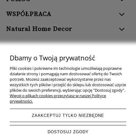
WSPÓŁPRACA
Natural Home Decor
Dbamy o Twoją prywatność
Natural Home Decor | E-mail: sklep at naturalhomedecor.pl | Tel.:
Pliki cookies i pokrewne im technologie umożliwiają poprawne
507 707 299
| NIP: 7971800592 | REGON: 381429127
działanie strony i pomagają nam dostosować ofertę do Twoich
potrzeb. Możesz zaakceptować wykorzystanie przez nas
Copyright © 2026 - Naturalhomedecor.pl
wszystkich tych plików i przejść do sklepu lub dostosować użycie
plików do swoich preferencji, wybierając opcję "Dostosuj zgody".
Więcej o plikach cookies przeczytasz w naszej Polityce
prywatności.
pokaż pełną wersję strony
ZAAKCEPTUJ TYLKO NIEZBĘDNE
Sklep internetowy Shoper.pl
DOSTOSUJ ZGODY