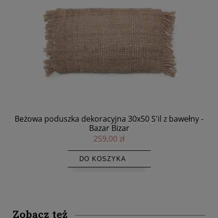
y -
Beżowa poduszka dekoracyjna 30x50 S'il z bawełny -
D
Bazar Bizar
259,00 zł
DO KOSZYKA
Zobacz też