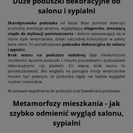
Duże poduszki dekoracyjne do
salonu i sypialni
Skandynawska poduszka
od Bazar Bizar pomoże stworzyć
przytulną aranżację wnętrza, wyglądającą
elegancko, wnoszącą
ciepło do stylizacji pomieszczenia
i dobrze wpasowującą się w
różne style wnętrzarskie, dzięki naturalnej kolorystyce w palety
barw ziemi. To ponadczasowa
poduszka dekoracyjna do salonu
i sypialni
.
Brak wzoru na poduszce ozdobnej
daje nieskończone
możliwości łączenia poduszki z innymi poszewkami i poduszkami
dekoracyjnymi, czy pledami. Co więcej, brak wzoru to
ponadczasowość. Bez względu na panujące mody wnętrzarskie
możesz być pewnym, że poduszka nigdy nie będzie wyglądać
nudnie i niemodnie.
W zestawie wypełnienie do poduszki oraz bawełniana poszewka.
Metamorfozy mieszkania - jak
szybko odmienić wygląd salonu,
sypialni